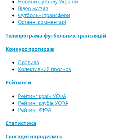
Новини футболу України
Відео матчів
Футбольні трансфери
Останні комментарі
Телепрограма футбольних трансляцій
Конкурс прогнозів
Правила
Колективний прогноз
Рейтинги
Рейтинг країн УЄФА
Рейтинг клубів УЄФА
Рейтинг ФІФА
Статистика
Сьогодні народились