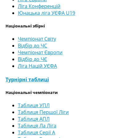
Ліга Конференцій
Юнацька ліга УЄФА U19
Національні збірні
Чемпіонат Світу
Відбір до ЧС
Чемпіонат Європи
Відбір до ЧЄ
Ліга Націй УЄФА
Турнірні таблиці
Національні чемпіонати
Таблиця УПЛ
Таблиця Першої Ліги
Таблиця АПЛ
Таблиця Ла Ліга
Таблиця Серії А