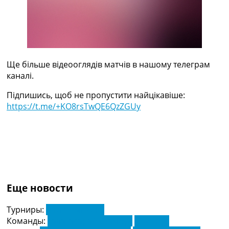
Україна. Прем’єр-Ліга
Україна. Перша Ліга
Ліга Чемпіонів
Англія. Прем’єр-Ліга
Іспанія. Ла Ліга
Ще Турніри >>>
Ще більше відеооглядів матчів в нашому телеграм
Таблиці
каналі.
Чемпіонат Світу. Турнирні таблиці
Підпишись, щоб не пропустити найцікавіше:
Таблиця УПЛ
https://t.me/+KO8rsTwQE6QzZGUy
Перша Ліга
Таблиця АПЛ
Таблиця Ла Ліги
Таблиця Ліги Чемпіонів
Всі таблиці >>>
Рейтинги
Рейтинг країн УЄФА
Еще новости
Рейтинг клубів УЄФА
Рейтинг ФІФА
Турниры:
Ліга Чемпіонів
Телепрограма
Команды:
Галатасарай Стамбул
Ювентус