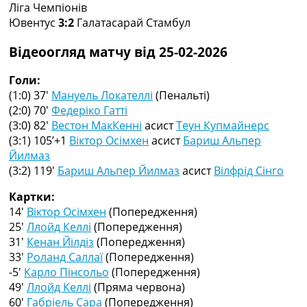
Ліга Чемпіонів
Колективний прогноз
Ювентус
3:2
Галатасарай Стамбул
Турніри
Чемпіонат Світу
Відеоогляд матчу від 25-02-2026
Україна. Прем’єр-Ліга
Україна. Перша Ліга
Голи:
Ліга Чемпіонів
(1:0) 37′
Мануель Локателлі
(Пенальті)
Англія. Прем’єр-Ліга
(2:0) 70′
Федеріко Гатті
Іспанія. Ла Ліга
(3:0) 82′
Вестон МакКенні
асист
Теун Купмайнерс
Ще Турніри >>>
(3:1) 105’+1
Віктор Осімхен
асист
Бариш Альпер
Таблиці
Йилмаз
Чемпіонат Світу. Турнирні таблиці
(3:2) 119′
Бариш Альпер Йилмаз
асист
Вілфрід Сінго
Таблиця УПЛ
Перша Ліга
Картки:
Таблиця АПЛ
14′
Віктор Осімхен
(Попередження)
Таблиця Ла Ліги
25′
Ллойд Келлі
(Попередження)
Таблиця Ліги Чемпіонів
31′
Кенан Йілдіз
(Попередження)
Всі таблиці >>>
33′
Роланд Саллаї
(Попередження)
Рейтинги
-5′
Карло Пінсольо
(Попередження)
Рейтинг країн УЄФА
49′
Ллойд Келлі
(Пряма червона)
Рейтинг клубів УЄФА
60′
Габріель Сара
(Попередження)