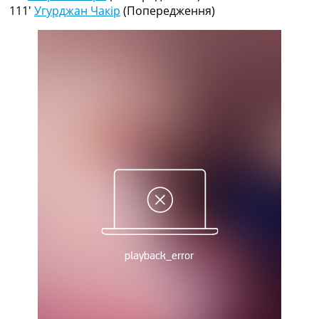
Рейтинг ФІФА
111′
Угурджан Чакір
(Попередження)
Телепрограма
RU
UA
Categories
Головна
Новини футболу
Відео
Новини футболу України
Футбольні трансфери
Останні коментарі
Конкурс прогнозів
Логін
Рейтінги
Правила
Колективний прогноз
Турніри
Чемпіонат Світу