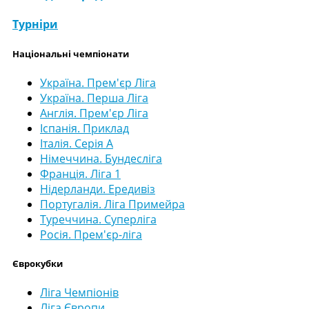
Турніри
Національні чемпіонати
Україна. Прем'єр Ліга
Україна. Перша Ліга
Англія. Прем'єр Ліга
Іспанія. Приклад
Італія. Серія А
Німеччина. Бундесліга
Франція. Ліга 1
Нідерланди. Ередивіз
Португалія. Ліга Примейра
Туреччина. Суперліга
Росія. Прем'єр-ліга
Єврокубки
Ліга Чемпіонів
Ліга Європи