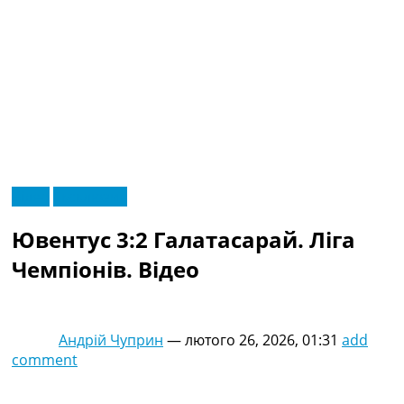
RU
Відео
Ексклюзив
UA
Головна
Меню
Ювентус 3:2 Галатасарай. Ліга
Новини футболу
Відео
Чемпіонів. Відео
Новини футболу України
Футбольні трансфери
Останні коментарі
Андрій Чуприн
—
лютого 26, 2026, 01:31
add
Конкурс прогнозів
comment
Логін
Рейтінги
Правила