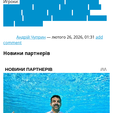
Игроки:
Бариш Альпер Йилмаз
Вестон МакКенні
Віктор Осімхен
Вілфрід Сінго
Габріель Сара
Карло
Пінсольо
Кенан Йілдіз
Ллойд Келлі
Мануель
Локателлі
Роланд Саллаї
Теун Купмайнерс
Угурджан
Чакір
Федеріко Гатті
Андрій Чуприн
—
лютого 26, 2026, 01:31
add
comment
Новини партнерів