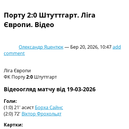
Колективний прогноз
Турніри
Порту 2:0 Штуттгарт. Ліга
Чемпіонат Світу
Європи. Відео
Україна. Прем’єр-Ліга
Україна. Перша Ліга
Ліга Чемпіонів
Англія. Прем’єр-Ліга
Олександр Яцентюк
—
Бер 20, 2026, 10:47
add
Іспанія. Ла Ліга
comment
Ще Турніри >>>
Таблиці
Чемпіонат Світу. Турнирні таблиці
Ліга Європи
Таблиця УПЛ
ФК Порту
2:0
Штуттгарт
Перша Ліга
Таблиця АПЛ
Відеоогляд матчу від 19-03-2026
Таблиця Ла Ліги
Таблиця Ліги Чемпіонів
Голи:
Всі таблиці >>>
(1:0) 21′
асист
Борха Сайнс
Рейтинги
(2:0) 72′
Віктор Фрохольдт
Рейтинг країн УЄФА
Картки:
Рейтинг клубів УЄФА