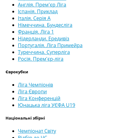
Англія. Прем'єр Ліга
Іспанія. Приклад
Італія. Серія А
Німеччина. Бундесліга
Франція. Ліга 1
Нідерланди. Ередивіз
Португалія. Ліга Примейра
Туреччина. Суперліга
Росія. Прем'єр-ліга
Єврокубки
Ліга Чемпіонів
Ліга Європи
Ліга Конференцій
Юнацька ліга УЄФА U19
Національні збірні
Чемпіонат Світу
Відбір до ЧС