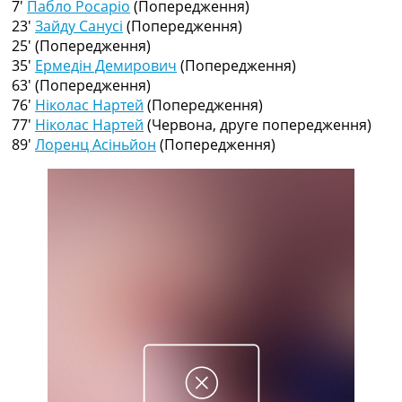
7′
Пабло Росаріо
(Попередження)
Рейтинг ФІФА
23′
Зайду Санусі
(Попередження)
Телепрограма
25′
(Попередження)
RU
35′
Ермедін Демирович
(Попередження)
UA
63′
(Попередження)
76′
Ніколас Нартей
(Попередження)
Categories
77′
Ніколас Нартей
(Червона, друге попередження)
89′
Лоренц Асіньйон
(Попередження)
Головна
Новини футболу
Відео
Новини футболу України
Футбольні трансфери
Останні коментарі
Конкурс прогнозів
Логін
Рейтінги
Правила
Колективний прогноз
Турніри
Чемпіонат Світу