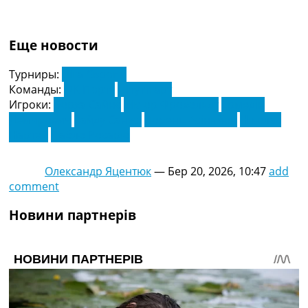
Еще новости
Турниры:
Ліга Європи
Команды:
ФК Порту
Штуттгарт
Игроки:
Борха Сайнс
Віктор Фрохольдт
Ермедін
Демирович
Зайду Санусі
Лоренц Асіньйон
Ніколас
Нартей
Пабло Росаріо
Олександр Яцентюк
—
Бер 20, 2026, 10:47
add
comment
Новини партнерів