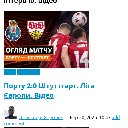
інтерв'ю, відео
Рейтинг ФІФА
Телепрограма
RU
UA
Categories
Головна
Новини футболу
Відео
Новини футболу України
Відео
Ексклюзив
Футбольні трансфери
Останні коментарі
Порту 2:0 Штуттгарт. Ліга
Конкурс прогнозів
Європи. Відео
Логін
Рейтінги
Правила
Колективний прогноз
Олександр Яцентюк
—
Бер 20, 2026, 10:47
add
Турніри
comment
Чемпіонат Світу