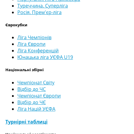
Туреччина. Суперліга
Росія. Прем'єр-ліга
Єврокубки
Ліга Чемпіонів
Ліга Європи
Ліга Конференцій
Юнацька ліга УЄФА U19
Національні збірні
Чемпіонат Світу
Відбір до ЧС
Чемпіонат Європи
Відбір до ЧЄ
Ліга Націй УЄФА
Турнірні таблиці