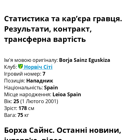
Колективний прогноз
Турніри
Статистика та кар’єра гравця.
Чемпіонат Світу
Україна. Прем’єр-Ліга
Результати, контракт,
Україна. Перша Ліга
трансферна вартість
Ліга Чемпіонів
Англія. Прем’єр-Ліга
Іспанія. Ла Ліга
Ім'я мовою оригіналу:
Borja Sainz Eguskiza
Ще Турніри >>>
Клуб:
Норвіч Сіті
Таблиці
Ігровий номер:
7
Чемпіонат Світу. Турнирні таблиці
Позиція:
Нападник
Таблиця УПЛ
Національність:
Spain
Перша Ліга
Місце народження:
Leioa Spain
Таблиця АПЛ
Вік:
25
(1 Лютого 2001)
Таблиця Ла Ліги
Зріст:
178
см
Таблиця Ліги Чемпіонів
Вага:
75
кг
Всі таблиці >>>
Рейтинги
Борха Сайнс. Останні новини,
Рейтинг країн УЄФА
Рейтинг клубів УЄФА