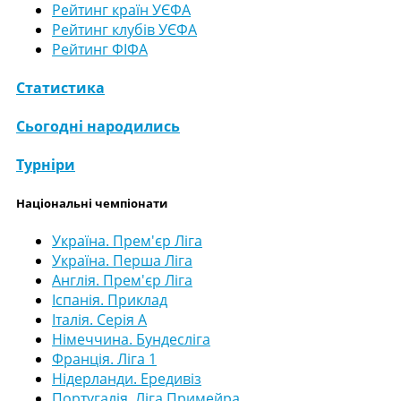
Рейтинг країн УЄФА
Рейтинг клубів УЄФА
Рейтинг ФІФА
Статистика
Сьогодні народились
Турніри
Національні чемпіонати
Україна. Прем'єр Ліга
Україна. Перша Ліга
Англія. Прем'єр Ліга
Іспанія. Приклад
Італія. Серія А
Німеччина. Бундесліга
Франція. Ліга 1
Нідерланди. Ередивіз
Португалія. Ліга Примейра