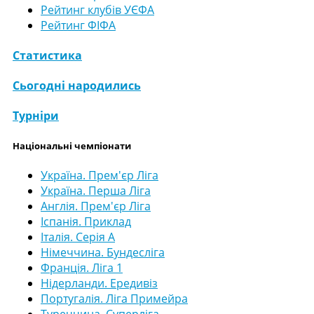
Рейтинг клубів УЄФА
Рейтинг ФІФА
Статистика
Сьогодні народились
Турніри
Національні чемпіонати
Україна. Прем'єр Ліга
Україна. Перша Ліга
Англія. Прем'єр Ліга
Іспанія. Приклад
Італія. Серія А
Німеччина. Бундесліга
Франція. Ліга 1
Нідерланди. Ередивіз
Португалія. Ліга Примейра
Туреччина. Суперліга