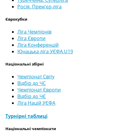
Росія. Прем'єр-ліга
Єврокубки
Ліга Чемпіонів
Ліга Європи
Ліга Конференцій
Юнацька ліга УЄФА U19
Національні збірні
Чемпіонат Світу
Відбір до ЧС
Чемпіонат Європи
Відбір до ЧЄ
Ліга Націй УЄФА
Турнірні таблиці
Національні чемпіонати