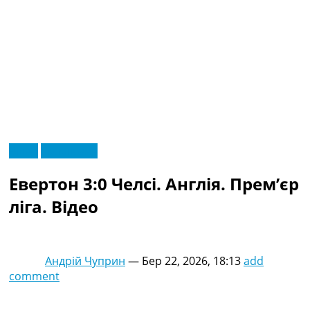
RU
Відео
Ексклюзив
UA
Головна
Меню
Евертон 3:0 Челсі. Англія. Прем’єр
Новини футболу
Відео
ліга. Відео
Новини футболу України
Футбольні трансфери
Останні коментарі
Андрій Чуприн
—
Бер 22, 2026, 18:13
add
Конкурс прогнозів
comment
Логін
Рейтінги
Правила