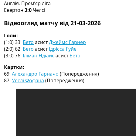
Англія. Прем’єр ліга
Колективний прогноз
Евертон
3:0
Челсі
Турніри
Чемпіонат Світу
Відеоогляд матчу від 21-03-2026
Україна. Прем’єр-Ліга
Україна. Перша Ліга
Голи:
Ліга Чемпіонів
(1:0) 33′
Бето
асист
Джеймс Гарнер
Англія. Прем’єр-Ліга
(2:0) 62′
Бето
асист
Ідрісса Гуйє
Іспанія. Ла Ліга
(3:0) 76′
Іліман Ндіайє
асист
Бето
Ще Турніри >>>
Таблиці
Картки:
Чемпіонат Світу. Турнирні таблиці
69′
Алехандро Гарначо
(Попередження)
Таблиця УПЛ
87′
Уеслі Фофана
(Попередження)
Перша Ліга
Таблиця АПЛ
Таблиця Ла Ліги
Таблиця Ліги Чемпіонів
Всі таблиці >>>
Рейтинги
Рейтинг країн УЄФА
Рейтинг клубів УЄФА