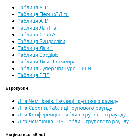
Таблиця УПЛ
Таблиця Першої Ліги
Таблиця АПЛ
Таблиця Ла Ліга
Таблиця Серії А
Таблиця Бундесліги
Таблиця Ліги 1
Таблиця Ередівізі
Таблиця Ліги Примейра
Таблиця Суперліги Туреччини
Таблиця РПЛ
Єврокубки
Ліга Чемпіонів. Таблиці групового раунду
Ліга Європи. Таблиці групового раунду
Ліга Конференцій. Таблиці групового раунду
Ліга Чемпіонів U19. Таблиці групового раунду
Національні збірні