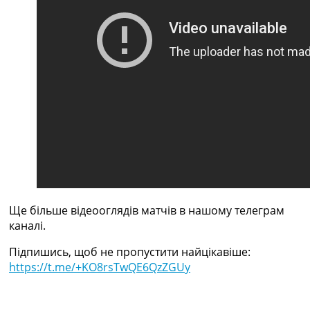
Рейтинг ФІФА
Телепрограма
RU
UA
Categories
Головна
Новини футболу
Відео
Новини футболу України
Футбольні трансфери
Останні коментарі
Ще більше відеооглядів матчів в нашому телеграм
Конкурс прогнозів
каналі.
Логін
Рейтінги
Підпишись, щоб не пропустити найцікавіше:
Правила
https://t.me/+KO8rsTwQE6QzZGUy
Колективний прогноз
Турніри
Чемпіонат Світу