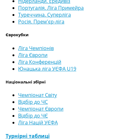
Нідерланди. Ередивіз
Португалія. Ліга Примейра
Туреччина. Суперліга
Росія. Прем'єр-ліга
Єврокубки
Ліга Чемпіонів
Ліга Європи
Ліга Конференцій
Юнацька ліга УЄФА U19
Національні збірні
Чемпіонат Світу
Відбір до ЧС
Чемпіонат Європи
Відбір до ЧЄ
Ліга Націй УЄФА
Турнірні таблиці