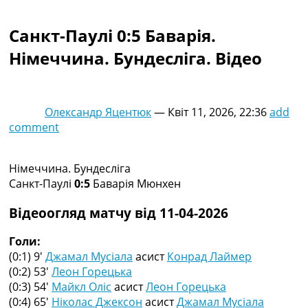
Колективний прогноз
Турніри
Санкт-Паулі 0:5 Баварія.
Чемпіонат Світу
Німеччина. Бундесліга. Відео
Україна. Прем’єр-Ліга
Україна. Перша Ліга
Ліга Чемпіонів
Англія. Прем’єр-Ліга
Олександр Яцентюк
—
Квіт 11, 2026, 22:36
add
Іспанія. Ла Ліга
comment
Ще Турніри >>>
Таблиці
Чемпіонат Світу. Турнирні таблиці
Німеччина. Бундесліга
Таблиця УПЛ
Санкт-Паулі
0:5
Баварія Мюнхен
Перша Ліга
Таблиця АПЛ
Відеоогляд матчу від 11-04-2026
Таблиця Ла Ліги
Таблиця Ліги Чемпіонів
Голи:
Всі таблиці >>>
(0:1) 9′
Джамал Мусіала
асист
Конрад Лаймер
Рейтинги
(0:2) 53′
Леон Горецька
Рейтинг країн УЄФА
(0:3) 54′
Майкл Оліс
асист
Леон Горецька
Рейтинг клубів УЄФА
(0:4) 65′
Ніколас Джексон
асист
Джамал Мусіала