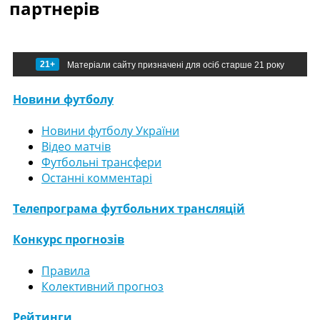
партнерів
21+
Матеріали сайту призначені для осіб старше 21 року
Новини футболу
Новини футболу України
Відео матчів
Футбольні трансфери
Останні комментарі
Телепрограма футбольних трансляцій
Конкурс прогнозів
Правила
Колективний прогноз
Рейтинги