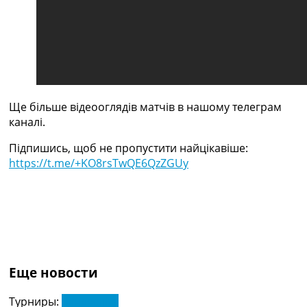
Україна. Прем’єр-Ліга
Україна. Перша Ліга
Ліга Чемпіонів
Англія. Прем’єр-Ліга
Іспанія. Ла Ліга
Ще Турніри >>>
Таблиці
Ще більше відеооглядів матчів в нашому телеграм
Чемпіонат Світу. Турнирні таблиці
каналі.
Таблиця УПЛ
Перша Ліга
Підпишись, щоб не пропустити найцікавіше:
Таблиця АПЛ
https://t.me/+KO8rsTwQE6QzZGUy
Таблиця Ла Ліги
Таблиця Ліги Чемпіонів
Всі таблиці >>>
Рейтинги
Рейтинг країн УЄФА
Рейтинг клубів УЄФА
Рейтинг ФІФА
Еще новости
Телепрограма
Турниры:
Бундесліга