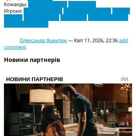
Команды:
Баварія Мюнхен
Санкт-Паулі
Игроки:
Джамал Мусіала
Джоел Чіма Фуджіта
Конрад
Лаймер
Леон Горецька
Майкл Оліс
Ніколас Джексон
Рафаель Геррейро
Олександр Яцентюк
—
Квіт 11, 2026, 22:36
add
comment
Новини партнерів