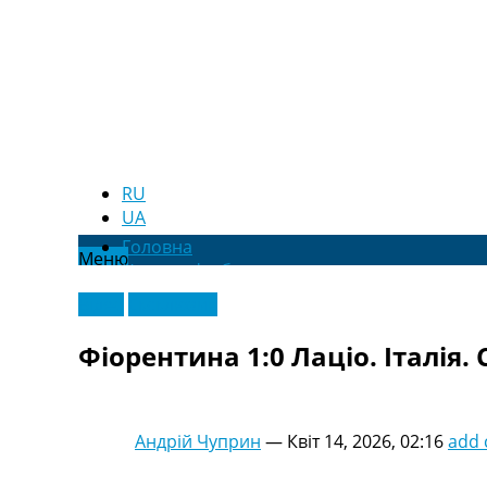
RU
UA
Головна
Меню
Новини футболу
Відео
Відео
Ексклюзив
Новини футболу України
Футбольні трансфери
Фіорентина 1:0 Лаціо. Італія. 
Останні коментарі
Конкурс прогнозів
Логін
Рейтінги
Андрій Чуприн
—
Квіт 14, 2026, 02:16
add
Правила
Колективний прогноз