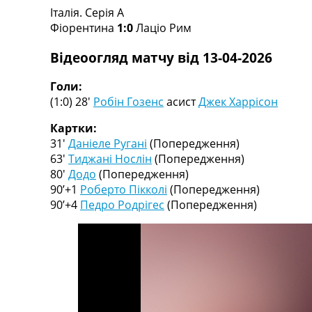
Італія. Серія A
Турніри
Фіорентина
1:0
Лаціо Рим
Чемпіонат Світу
Україна. Прем’єр-Ліга
Відеоогляд матчу від 13-04-2026
Україна. Перша Ліга
Ліга Чемпіонів
Голи:
Англія. Прем’єр-Ліга
(1:0) 28′
Робін Гозенс
асист
Джек Харрісон
Іспанія. Ла Ліга
Ще Турніри >>>
Картки:
Таблиці
31′
Даніеле Ругані
(Попередження)
Чемпіонат Світу. Турнирні таблиці
63′
Тиджані Нослін
(Попередження)
Таблиця УПЛ
80′
Додо
(Попередження)
Перша Ліга
90’+1
Роберто Пікколі
(Попередження)
Таблиця АПЛ
90’+4
Педро Родрігес
(Попередження)
Таблиця Ла Ліги
Таблиця Ліги Чемпіонів
Всі таблиці >>>
Рейтинги
Рейтинг країн УЄФА
Рейтинг клубів УЄФА
Рейтинг ФІФА