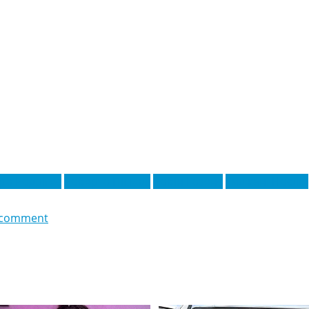
ро Родрігес
Роберто Пікколі
Робін Гозенс
Тиджані Нослін
 comment