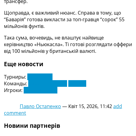
трансфер.
Рейтинг ФІФА
Телепрограма
Щоправда, є важливий нюанс. Справа в тому, що
“Баварія” готова викласти за топ-гравця “сорок” 55
RU
мільйонів фунтів.
UA
Така сума, вочевидь, не влаштує найвище
Categories
керівництво «Ньюкасла». Ті готові розглядати оффери
від 100 мільйонів у британській валюті.
Головна
Новини футболу
Еще новости
Відео
Новини футболу України
Турниры:
Бундесліга
Футбольні трансфери
Команды:
Баварія Мюнхен
Нюкасл
Останні коментарі
Игроки:
Ентоні Гордон
Конкурс прогнозів
Логін
Павло Остапенко
—
Квіт 15, 2026, 11:42
add
Рейтінги
comment
Правила
Колективний прогноз
Новини партнерів
Турніри
Чемпіонат Світу