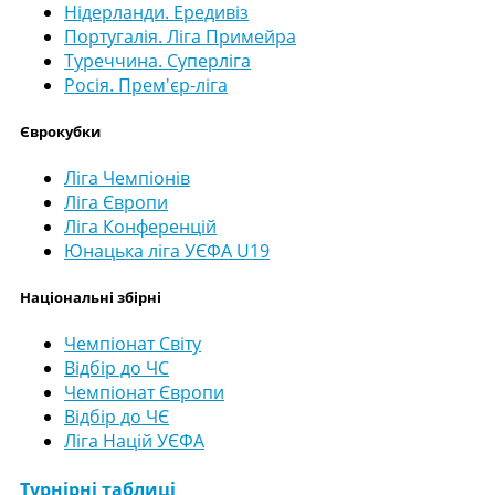
Нідерланди. Ередивіз
Португалія. Ліга Примейра
Туреччина. Суперліга
Росія. Прем'єр-ліга
Єврокубки
Ліга Чемпіонів
Ліга Європи
Ліга Конференцій
Юнацька ліга УЄФА U19
Національні збірні
Чемпіонат Світу
Відбір до ЧС
Чемпіонат Європи
Відбір до ЧЄ
Ліга Націй УЄФА
Турнірні таблиці