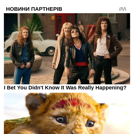
Україна. Прем’єр-Ліга
Україна. Перша Ліга
Ліга Чемпіонів
Англія. Прем’єр-Ліга
Іспанія. Ла Ліга
Ще Турніри >>>
Таблиці
Чемпіонат Світу. Турнирні таблиці
Таблиця УПЛ
Перша Ліга
Таблиця АПЛ
Таблиця Ла Ліги
Таблиця Ліги Чемпіонів
Всі таблиці >>>
Рейтинги
Рейтинг країн УЄФА
Рейтинг клубів УЄФА
Рейтинг ФІФА
Телепрограма