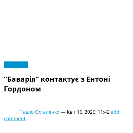
RU
Ексклюзив
UA
Головна
Меню
“Баварія” контактує з Ентоні
Новини футболу
Відео
Гордоном
Новини футболу України
Футбольні трансфери
Останні коментарі
Павло Остапенко
—
Квіт 15, 2026, 11:42
add
Конкурс прогнозів
comment
Логін
Рейтінги
Правила