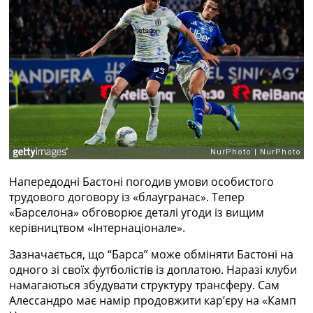
Рейтинг ФІФА
Телепрограма
RU
UA
Categories
Головна
Новини футболу
Відео
Новини футболу України
Напередодні Бастоні погодив умови особистого
Футбольні трансфери
трудового договору із «блаугранас». Тепер
Останні коментарі
«Барселона» обговорює деталі угоди із вищим
Конкурс прогнозів
керівництвом «Інтернаціонале».
Логін
Рейтінги
Зазначається, що “Барса” може обміняти Бастоні на
Правила
одного зі своїх футболістів із доплатою. Наразі клуби
Колективний прогноз
намагаються збудувати структуру трансферу. Сам
Турніри
Алессандро має намір продовжити кар’єру на «Камп
Чемпіонат Світу