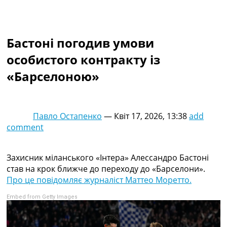
Колективний прогноз
Турніри
Чемпіонат Світу
Бастоні погодив умови
Україна. Прем’єр-Ліга
Україна. Перша Ліга
особистого контракту із
Ліга Чемпіонів
«Барселоною»
Англія. Прем’єр-Ліга
Іспанія. Ла Ліга
Ще Турніри >>>
Таблиці
Павло Остапенко
—
Квіт 17, 2026, 13:38
add
Чемпіонат Світу. Турнирні таблиці
comment
Таблиця УПЛ
Перша Ліга
Таблиця АПЛ
Захисник міланського «Інтера» Алессандро Бастоні
Таблиця Ла Ліги
став на крок ближче до переходу до «Барселони».
Таблиця Ліги Чемпіонів
Про це повідомляє журналіст Маттео Моретто.
Всі таблиці >>>
Embed from Getty Images
Рейтинги
Рейтинг країн УЄФА
Рейтинг клубів УЄФА