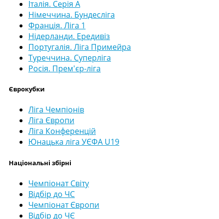
Італія. Серія А
Німеччина. Бундесліга
Франція. Ліга 1
Нідерланди. Ередивіз
Португалія. Ліга Примейра
Туреччина. Суперліга
Росія. Прем'єр-ліга
Єврокубки
Ліга Чемпіонів
Ліга Європи
Ліга Конференцій
Юнацька ліга УЄФА U19
Національні збірні
Чемпіонат Світу
Відбір до ЧС
Чемпіонат Європи
Відбір до ЧЄ