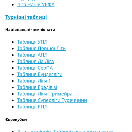
Ліга Націй УЄФА
Турнірні таблиці
Національні чемпіонати
Таблиця УПЛ
Таблиця Першої Ліги
Таблиця АПЛ
Таблиця Ла Ліга
Таблиця Серії А
Таблиця Бундесліги
Таблиця Ліги 1
Таблиця Ередівізі
Таблиця Ліги Примейра
Таблиця Суперліги Туреччини
Таблиця РПЛ
Єврокубки
Ліга Чемпіонів. Таблиці групового раунду