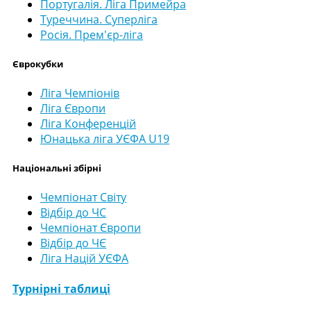
Португалія. Ліга Примейра
Туреччина. Суперліга
Росія. Прем'єр-ліга
Єврокубки
Ліга Чемпіонів
Ліга Європи
Ліга Конференцій
Юнацька ліга УЄФА U19
Національні збірні
Чемпіонат Світу
Відбір до ЧС
Чемпіонат Європи
Відбір до ЧЄ
Ліга Націй УЄФА
Турнірні таблиці