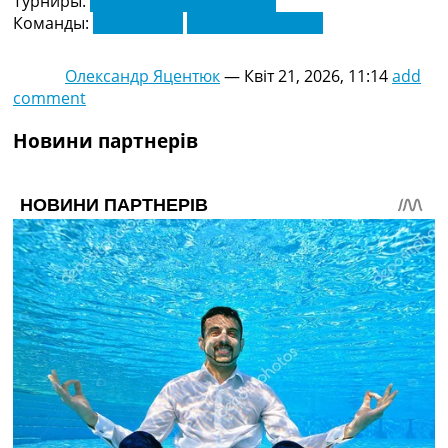
Турниры:
Юнацька ліга УЄФА U19
Команды:
Брюгге U19
Реал Мадрид U19
Олександр Яцентюк
—
Квіт 21, 2026, 11:14
add
comment
Новини партнерів