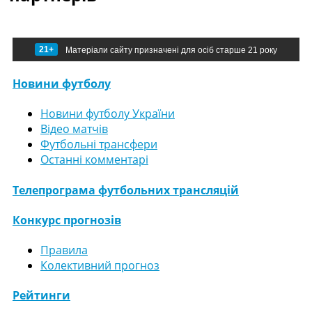
21+
Матеріали сайту призначені для осіб старше 21 року
Новини футболу
Новини футболу України
Відео матчів
Футбольні трансфери
Останні комментарі
Телепрограма футбольних трансляцій
Конкурс прогнозів
Правила
Колективний прогноз
Рейтинги