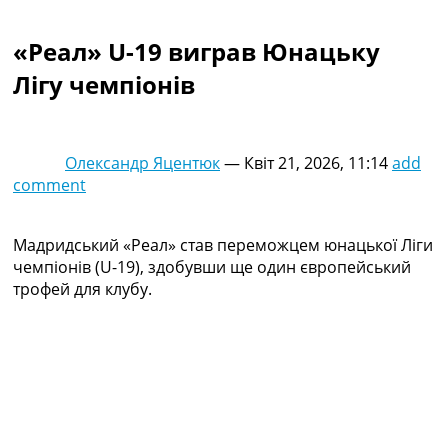
Колективний прогноз
Турніри
«Реал» U-19 виграв Юнацьку
Чемпіонат Світу
Лігу чемпіонів
Україна. Прем’єр-Ліга
Україна. Перша Ліга
Ліга Чемпіонів
Англія. Прем’єр-Ліга
Олександр Яцентюк
—
Квіт 21, 2026, 11:14
add
Іспанія. Ла Ліга
comment
Ще Турніри >>>
Таблиці
Чемпіонат Світу. Турнирні таблиці
Мадридський «Реал» став переможцем юнацької Ліги
Таблиця УПЛ
чемпіонів (U-19), здобувши ще один європейський
Перша Ліга
трофей для клубу.
Таблиця АПЛ
Таблиця Ла Ліги
Таблиця Ліги Чемпіонів
Всі таблиці >>>
Рейтинги
Рейтинг країн УЄФА
Рейтинг клубів УЄФА