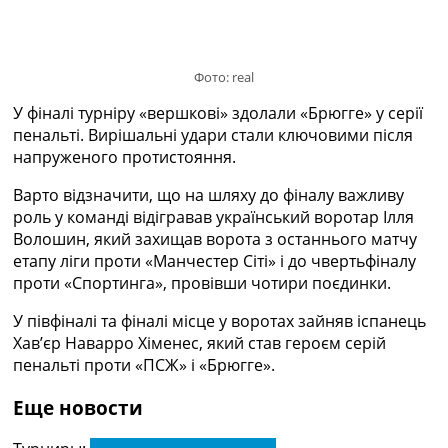
Україна. Прем’єр-Ліга
Україна. Перша Ліга
Ліга Чемпіонів
Фото: real
Англія. Прем’єр-Ліга
Іспанія. Ла Ліга
У фіналі турніру «вершкові» здолали «Брюгге» у серії
Ще Турніри >>>
пенальті. Вирішальні удари стали ключовими після
Таблиці
напруженого протистояння.
Чемпіонат Світу. Турнирні таблиці
Таблиця УПЛ
Варто відзначити, що на шляху до фіналу важливу
Перша Ліга
роль у команді відігравав український воротар Ілля
Таблиця АПЛ
Волошин, який захищав ворота з останнього матчу
Таблиця Ла Ліги
етапу ліги проти «Манчестер Сіті» і до чвертьфіналу
Таблиця Ліги Чемпіонів
проти «Спортинга», провівши чотири поєдинки.
Всі таблиці >>>
У півфіналі та фіналі місце у воротах зайняв іспанець
Рейтинги
Хав’єр Наварро Хіменес, який став героєм серій
Рейтинг країн УЄФА
пенальті проти «ПСЖ» і «Брюгге».
Рейтинг клубів УЄФА
Рейтинг ФІФА
Еще новости
Телепрограма