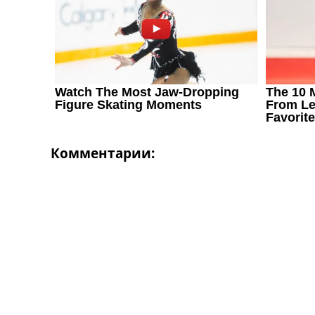
Україна. Перша Ліга
Ліга Чемпіонів
Англія. Прем’єр-Ліга
Іспанія. Ла Ліга
Ще Турніри >>>
Таблиці
Чемпіонат Світу. Турнирні таблиці
Таблиця УПЛ
Перша Ліга
Таблиця АПЛ
Комментарии:
Таблиця Ла Ліги
Таблиця Ліги Чемпіонів
Всі таблиці >>>
Рейтинги
Рейтинг країн УЄФА
Рейтинг клубів УЄФА
Рейтинг ФІФА
Телепрограма