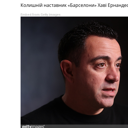
Колишній наставник «Барселони» Хаві Ернандес
Турніри
Чемпіонат Світу
Embed from Getty Images
Україна. Прем’єр-Ліга
Україна. Перша Ліга
Ліга Чемпіонів
Англія. Прем’єр-Ліга
Іспанія. Ла Ліга
Ще Турніри >>>
Таблиці
Чемпіонат Світу. Турнирні таблиці
Таблиця УПЛ
Перша Ліга
Таблиця АПЛ
Таблиця Ла Ліги
Таблиця Ліги Чемпіонів
Всі таблиці >>>
Рейтинги
Рейтинг країн УЄФА
Рейтинг клубів УЄФА
Рейтинг ФІФА