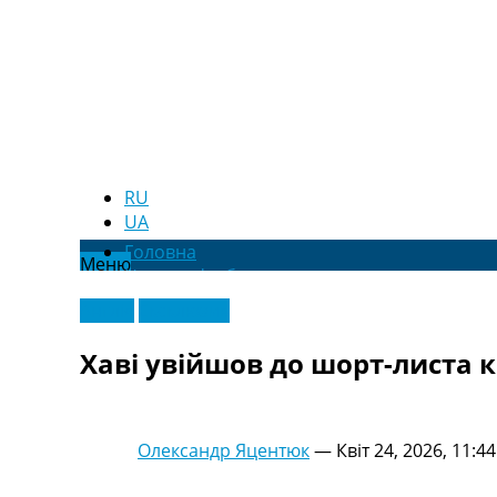
RU
UA
Головна
Меню
Новини футболу
Відео
Англія
Ексклюзив
Новини футболу України
Футбольні трансфери
Хаві увійшов до шорт-листа к
Останні коментарі
Конкурс прогнозів
Логін
Рейтінги
Олександр Яцентюк
—
Квіт 24, 2026, 11:44
Правила
Колективний прогноз