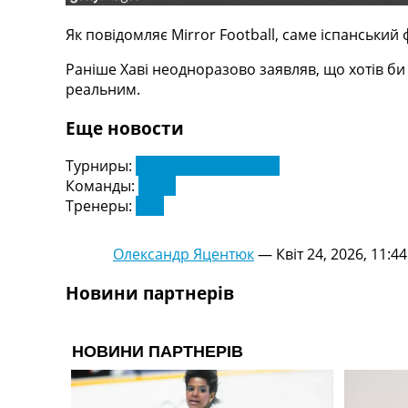
Телепрограма
Як повідомляє Mirror Football, саме іспанський
RU
UA
Раніше Хаві неодноразово заявляв, що хотів би 
реальним.
Categories
Еще новости
Головна
Новини футболу
Турниры:
Англія. Прем'єр-Ліга
Відео
Команды:
Челсі
Новини футболу України
Тренеры:
Хаві
Футбольні трансфери
Останні коментарі
Олександр Яцентюк
—
Квіт 24, 2026, 11:44
Конкурс прогнозів
Логін
Новини партнерів
Рейтінги
Правила
Колективний прогноз
Турніри
Чемпіонат Світу
Україна. Прем’єр-Ліга