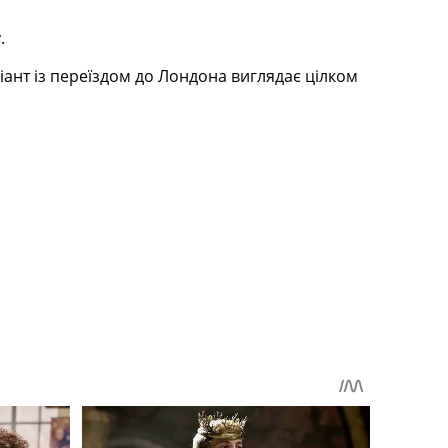
.
ріант із переїздом до Лондона виглядає цілком