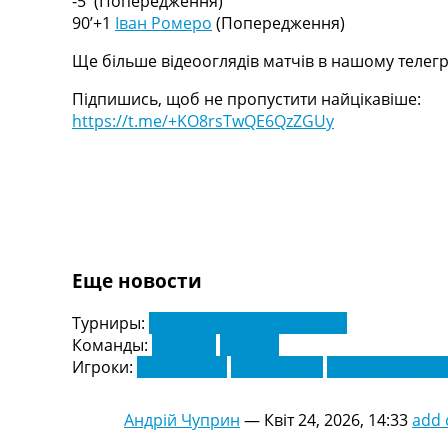
-5′
(Попередження)
Україна. Перша Ліга
90’+1
Іван Ромеро
(Попередження)
Ліга Чемпіонів
Ще більше відеооглядів матчів в нашому телегр
Англія. Прем’єр-Ліга
Іспанія. Ла Ліга
Підпишись, щоб не пропустити найцікавіше:
Ще Турніри >>>
https://t.me/+KO8rsTwQE6QzZGUy
Таблиці
Чемпіонат Світу. Турнирні таблиці
Таблиця УПЛ
Перша Ліга
Таблиця АПЛ
Таблиця Ла Ліги
Таблиця Ліги Чемпіонів
Еще новости
Всі таблиці >>>
Рейтинги
Турниры:
Ла Ліга. Чемпіонат Іспанії
Рейтинг країн УЄФА
Команды:
Леванте
Севілья
Рейтинг клубів УЄФА
Игроки:
Акор Адамс
Джібріл Соу
Джон Андер Ола
Рейтинг ФІФА
Телепрограма
Андрій Чуприн
—
Квіт 24, 2026, 14:33
add