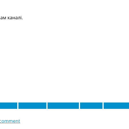
ам каналі.
сагасті
Іван Ромеро
Люсьєн Агуме
Оріол Рей
Уго Рагубе
 comment