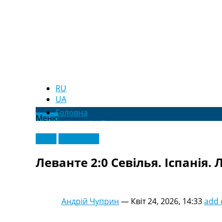
RU
UA
Головна
Меню
Новини футболу
Відео
Відео
Ексклюзив
Новини футболу України
Футбольні трансфери
Леванте 2:0 Севілья. Іспанія. 
Останні коментарі
Конкурс прогнозів
Логін
Рейтінги
Андрій Чуприн
—
Квіт 24, 2026, 14:33
add
Правила
Колективний прогноз