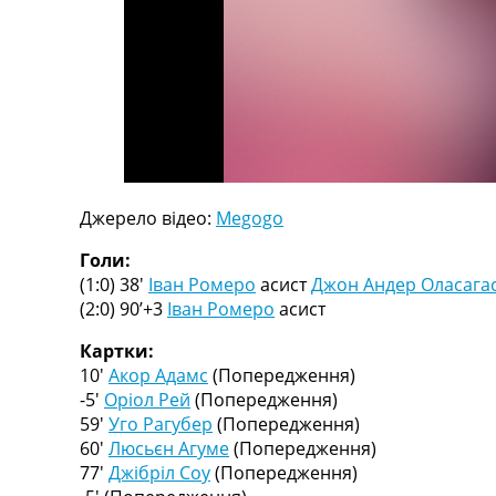
Телепрограма
RU
UA
Categories
Головна
Новини футболу
Джерело відео:
Megogo
Відео
Новини футболу України
Голи:
Футбольні трансфери
(1:0) 38′
Іван Ромеро
асист
Джон Андер Оласагас
Останні коментарі
(2:0) 90’+3
Іван Ромеро
асист
Конкурс прогнозів
Логін
Картки:
Рейтінги
10′
Акор Адамс
(Попередження)
Правила
-5′
Оріол Рей
(Попередження)
Колективний прогноз
59′
Уго Рагубер
(Попередження)
Турніри
60′
Люсьєн Агуме
(Попередження)
Чемпіонат Світу
77′
Джібріл Соу
(Попередження)
Україна. Прем’єр-Ліга