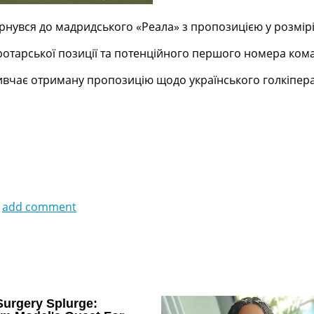
вернувся до мадридського «Реала» з пропозицією у розмірі
оротарської позиції та потенційного першого номера ком
вивчає отриману пропозицію щодо українського голкіпера
add comment