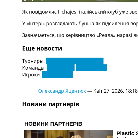
Телепрограма
Як повідомляє Fichajes, італійський клуб уже з
RU
UA
У «Інтері» розглядають Луніна як підсилення в
Categories
Зазначається, що керівництво «Реала» наразі 
Еще новости
Головна
Новини футболу
Турниры:
Серія А. Чемпіонат Італії
Відео
Команды:
Інтер Мілан
Реал Мадрид
Новини футболу України
Игроки:
Андрій Лунін
Футбольні трансфери
Останні коментарі
Конкурс прогнозів
Олександр Яцентюк
—
Квіт 27, 2026, 18:18
Логін
Рейтінги
Новини партнерів
Правила
Колективний прогноз
Турніри
Чемпіонат Світу
Україна. Прем’єр-Ліга