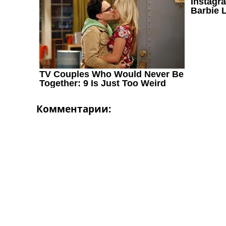
Україна. Перша Ліга
Ліга Чемпіонів
Англія. Прем’єр-Ліга
Іспанія. Ла Ліга
Ще Турніри >>>
Таблиці
Чемпіонат Світу. Турнирні таблиці
Таблиця УПЛ
Перша Ліга
Комментарии:
Таблиця АПЛ
Таблиця Ла Ліги
Таблиця Ліги Чемпіонів
Всі таблиці >>>
Рейтинги
Рейтинг країн УЄФА
Рейтинг клубів УЄФА
Рейтинг ФІФА
Телепрограма