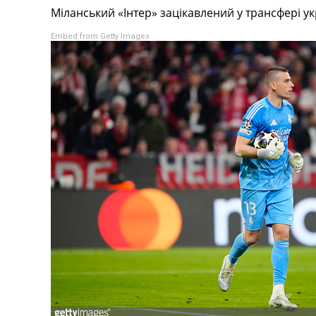
Міланський «Інтер» зацікавлений у трансфері ук
Турніри
Чемпіонат Світу
Embed from Getty Images
Україна. Прем’єр-Ліга
Україна. Перша Ліга
Ліга Чемпіонів
Англія. Прем’єр-Ліга
Іспанія. Ла Ліга
Ще Турніри >>>
Таблиці
Чемпіонат Світу. Турнирні таблиці
Таблиця УПЛ
Перша Ліга
Таблиця АПЛ
Таблиця Ла Ліги
Таблиця Ліги Чемпіонів
Всі таблиці >>>
Рейтинги
Рейтинг країн УЄФА
Рейтинг клубів УЄФА
Рейтинг ФІФА