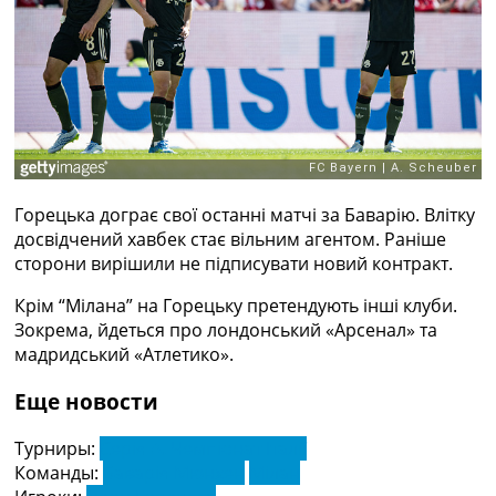
Рейтинг ФІФА
Телепрограма
RU
UA
Categories
Головна
Горецька дограє свої останні матчі за Баварію. Влітку
Новини футболу
досвідчений хавбек стає вільним агентом. Раніше
Відео
сторони вирішили не підписувати новий контракт.
Новини футболу України
Футбольні трансфери
Крім “Мілана” на Горецьку претендують інші клуби.
Останні коментарі
Зокрема, йдеться про лондонський «Арсенал» та
Конкурс прогнозів
мадридський «Атлетико».
Логін
Рейтінги
Еще новости
Правила
Колективний прогноз
Турниры:
Серія А. Чемпіонат Італії
Турніри
Команды:
Баварія Мюнхен
Мілан
Чемпіонат Світу