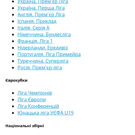
Україна. Прем'єр Ліга
Україна. Перша Ліга
Англія. Прем'єр Ліга
Іспанія. Приклад
Італія. Серія А
Німеччина. Бундесліга
Франція. Ліга 1
Нідерланди. Ередивіз
Португалія. Ліга Примейра
Туреччина. Суперліга
Росія. Прем'єр-ліга
Єврокубки
Ліга Чемпіонів
Ліга Європи
Ліга Конференцій
Юнацька ліга УЄФА U19
Національні збірні