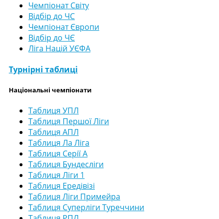
Чемпіонат Світу
Відбір до ЧС
Чемпіонат Європи
Відбір до ЧЄ
Ліга Націй УЄФА
Турнірні таблиці
Національні чемпіонати
Таблиця УПЛ
Таблиця Першої Ліги
Таблиця АПЛ
Таблиця Ла Ліга
Таблиця Серії А
Таблиця Бундесліги
Таблиця Ліги 1
Таблиця Ередівізі
Таблиця Ліги Примейра
Таблиця Суперліги Туреччини
Таблиця РПЛ