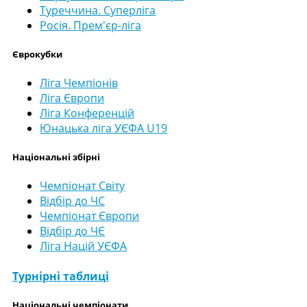
Туреччина. Суперліга
Росія. Прем'єр-ліга
Єврокубки
Ліга Чемпіонів
Ліга Європи
Ліга Конференцій
Юнацька ліга УЄФА U19
Національні збірні
Чемпіонат Світу
Відбір до ЧС
Чемпіонат Європи
Відбір до ЧЄ
Ліга Націй УЄФА
Турнірні таблиці
Національні чемпіонати