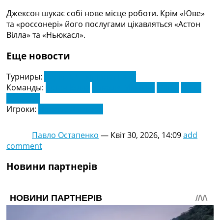
Рейтинг ФІФА
Джексон шукає собі нове місце роботи. Крім «Юве»
Телепрограма
та «россонері» його послугами цікавляться «Астон
RU
Вілла» та «Ньюкасл».
UA
Еще новости
Categories
Турниры:
Серія А. Чемпіонат Італії
Головна
Команды:
Астон Вілла
Баварія Мюнхен
Мілан
Челсі
Новини футболу
Ювентус
Відео
Игроки:
Ніколас Джексон
Новини футболу України
Футбольні трансфери
Павло Остапенко
—
Квіт 30, 2026, 14:09
add
Останні коментарі
comment
Конкурс прогнозів
Логін
Новини партнерів
Рейтінги
Правила
Колективний прогноз
Турніри
Чемпіонат Світу