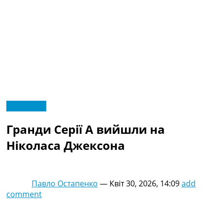
RU
Ексклюзив
UA
Головна
Меню
Гранди Серії А вийшли на
Новини футболу
Відео
Ніколаса Джексона
Новини футболу України
Футбольні трансфери
Останні коментарі
Павло Остапенко
—
Квіт 30, 2026, 14:09
add
Конкурс прогнозів
comment
Логін
Рейтінги
Правила