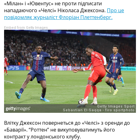
«Мілан» і «Ювентус» не проти підписати
Колективний прогноз
нападаючого «Челсі» Ніколаса Джексона.
Про це
Турніри
повідомляє журналіст Флоріан Плеттенберг.
Чемпіонат Світу
Україна. Прем’єр-Ліга
Embed from Getty Images
Україна. Перша Ліга
Ліга Чемпіонів
Англія. Прем’єр-Ліга
Іспанія. Ла Ліга
Ще Турніри >>>
Таблиці
Чемпіонат Світу. Турнирні таблиці
Таблиця УПЛ
Перша Ліга
Таблиця АПЛ
Таблиця Ла Ліги
Таблиця Ліги Чемпіонів
Всі таблиці >>>
Рейтинги
Влітку Джексон повернеться до «Челсі» з оренди до
Рейтинг країн УЄФА
«Баварії». “Роттен” не викуповуватимуть його
Рейтинг клубів УЄФА
контракт у лондонського клубу.