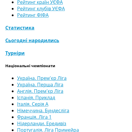
Рейтинг країн УЄФА
Рейтинг клубів УЄФА
Рейтинг ФІФА
Статистика
Сьогодні народились
Турніри
Національні чемпіонати
Україна. Прем'єр Ліга
Україна. Перша Ліга
Англія. Прем'єр Ліга
Іспанія. Приклад
Італія. Серія А
Німеччина. Бундесліга
Франція. Ліга 1
Нідерланди. Ередивіз
Португалія. Ліга Примейра