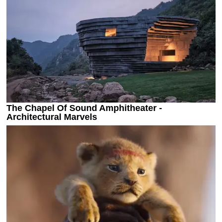
Україна. Прем’єр-Ліга
Україна. Перша Ліга
Ліга Чемпіонів
Англія. Прем’єр-Ліга
Іспанія. Ла Ліга
Ще Турніри >>>
Таблиці
Чемпіонат Світу. Турнирні таблиці
Таблиця УПЛ
Перша Ліга
Таблиця АПЛ
Таблиця Ла Ліги
Таблиця Ліги Чемпіонів
Всі таблиці >>>
Рейтинги
Рейтинг країн УЄФА
Рейтинг клубів УЄФА
Рейтинг ФІФА
Телепрограма