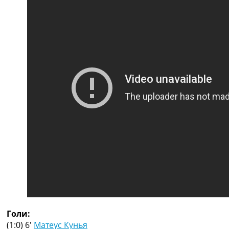
Рейтинг ФІФА
Телепрограма
RU
UA
Categories
Головна
Новини футболу
Відео
Новини футболу України
Футбольні трансфери
Останні коментарі
Конкурс прогнозів
Логін
Рейтінги
Правила
Колективний прогноз
Голи:
Турніри
(1:0) 6′
Матеус Кунья
Чемпіонат Світу