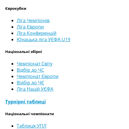
Єврокубки
Ліга Чемпіонів
Ліга Європи
Ліга Конференцій
Юнацька ліга УЄФА U19
Національні збірні
Чемпіонат Світу
Відбір до ЧС
Чемпіонат Європи
Відбір до ЧЄ
Ліга Націй УЄФА
Турнірні таблиці
Національні чемпіонати
Таблиця УПЛ