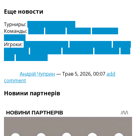
Еще новости
Турниры:
Англія. Прем'єр-Ліга
Команды:
Бернлі
Борнмут
Ліверпуль
Манчестер
Юнайтед
Игроки:
Бенджамін Шешко
Бруно Фернандес
Домінік
Собошлай
Кертіс Джонс
Кобі Майноо
Коді Гакпо
Люк
Шоу
Матеус Кунья
Андрій Чуприн
—
Трав 5, 2026, 00:07
add
comment
Новини партнерів