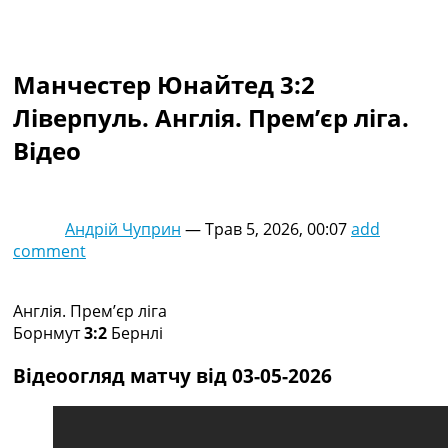
Колективний прогноз
Турніри
Чемпіонат Світу
Манчестер Юнайтед 3:2
Україна. Прем’єр-Ліга
Україна. Перша Ліга
Ліверпуль. Англія. Прем’єр ліга.
Ліга Чемпіонів
Відео
Англія. Прем’єр-Ліга
Іспанія. Ла Ліга
Ще Турніри >>>
Таблиці
Андрій Чуприн
—
Трав 5, 2026, 00:07
add
Чемпіонат Світу. Турнирні таблиці
comment
Таблиця УПЛ
Перша Ліга
Таблиця АПЛ
Англія. Прем’єр ліга
Таблиця Ла Ліги
Борнмут
3:2
Бернлі
Таблиця Ліги Чемпіонів
Всі таблиці >>>
Відеоогляд матчу від 03-05-2026
Рейтинги
Рейтинг країн УЄФА
Рейтинг клубів УЄФА