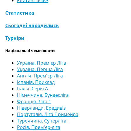
Рейтинг ФІФА
Статистика
Сьогодні народились
Турніри
Національні чемпіонати
Україна. Прем'єр Ліга
Україна. Перша Ліга
Англія. Прем'єр Ліга
Іспанія. Приклад
Італія. Серія А
Німеччина. Бундесліга
Франція. Ліга 1
Нідерланди. Ередивіз
Португалія. Ліга Примейра
Туреччина. Суперліга
Росія. Прем'єр-ліга