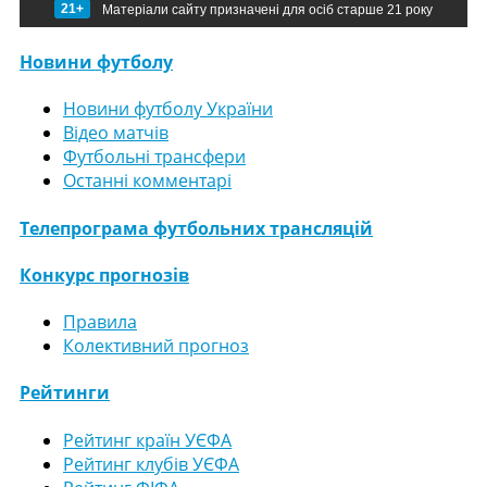
21+
Матеріали сайту призначені для осіб старше 21 року
Новини футболу
Новини футболу України
Відео матчів
Футбольні трансфери
Останні комментарі
Телепрограма футбольних трансляцій
Конкурс прогнозів
Правила
Колективний прогноз
Рейтинги
Рейтинг країн УЄФА
Рейтинг клубів УЄФА