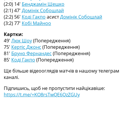
(2:0) 14′
Бенджамін Шешко
Україна. Прем’єр-Ліга
(2:1) 47′
Домінік Собошлай
Україна. Перша Ліга
(2:2) 56′
Коді Гакпо
асист
Домінік Собошлай
Ліга Чемпіонів
(3:2) 77′
Кобі Майноо
Англія. Прем’єр-Ліга
Іспанія. Ла Ліга
Картки:
Ще Турніри >>>
49′
Люк Шоу
(Попередження)
Таблиці
75′
Кертіс Джонс
(Попередження)
Чемпіонат Світу. Турнирні таблиці
81′
Бруно Фернандес
(Попередження)
Таблиця УПЛ
85′
Коді Гакпо
(Попередження)
Перша Ліга
Таблиця АПЛ
Ще більше відеооглядів матчів в нашому телеграм
Таблиця Ла Ліги
каналі.
Таблиця Ліги Чемпіонів
Всі таблиці >>>
Підпишись, щоб не пропустити найцікавіше:
Рейтинги
https://t.me/+KO8rsTwQE6QzZGUy
Рейтинг країн УЄФА
Рейтинг клубів УЄФА
Рейтинг ФІФА
Телепрограма