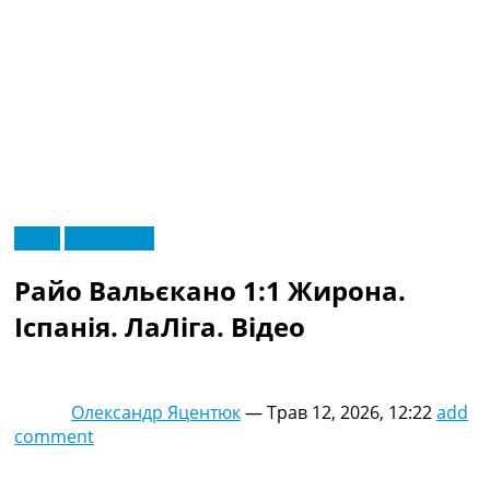
RU
Відео
Ексклюзив
UA
Головна
Меню
Райо Вальєкано 1:1 Жирона.
Новини футболу
Відео
Іспанія. ЛаЛіга. Відео
Новини футболу України
Футбольні трансфери
Останні коментарі
Олександр Яцентюк
—
Трав 12, 2026, 12:22
add
Конкурс прогнозів
comment
Логін
Рейтінги
Правила