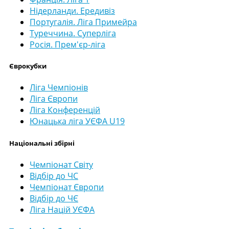
Нідерланди. Ередивіз
Португалія. Ліга Примейра
Туреччина. Суперліга
Росія. Прем'єр-ліга
Єврокубки
Ліга Чемпіонів
Ліга Європи
Ліга Конференцій
Юнацька ліга УЄФА U19
Національні збірні
Чемпіонат Світу
Відбір до ЧС
Чемпіонат Європи
Відбір до ЧЄ
Ліга Націй УЄФА