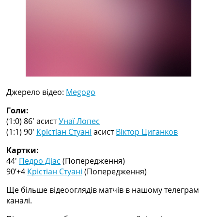
Рейтинг ФІФА
Телепрограма
RU
UA
Categories
Головна
Джерело відео:
Megogo
Новини футболу
Відео
Голи:
Новини футболу України
(1:0) 86′
асист
Унаї Лопес
Футбольні трансфери
(1:1) 90′
Крістіан Стуані
асист
Віктор Циганков
Останні коментарі
Конкурс прогнозів
Картки:
Логін
44′
Педро Діас
(Попередження)
Рейтінги
90’+4
Крістіан Стуані
(Попередження)
Правила
Ще більше відеооглядів матчів в нашому телеграм
Колективний прогноз
каналі.
Турніри
Чемпіонат Світу