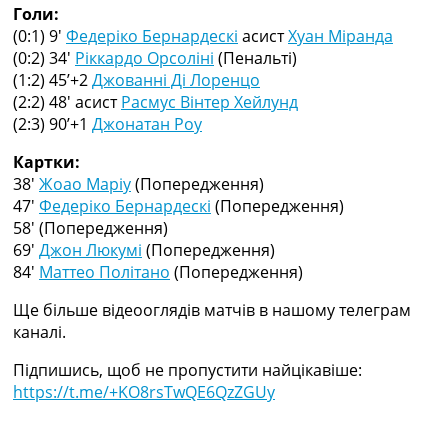
Голи:
Україна. Прем’єр-Ліга
(0:1) 9′
Федеріко Бернардескі
асист
Хуан Міранда
Україна. Перша Ліга
(0:2) 34′
Ріккардо Орсоліні
(Пенальті)
Ліга Чемпіонів
(1:2) 45’+2
Джованні Ді Лоренцо
Англія. Прем’єр-Ліга
(2:2) 48′
асист
Расмус Вінтер Хейлунд
Іспанія. Ла Ліга
(2:3) 90’+1
Джонатан Роу
Ще Турніри >>>
Таблиці
Картки:
Чемпіонат Світу. Турнирні таблиці
38′
Жоао Маріу
(Попередження)
Таблиця УПЛ
47′
Федеріко Бернардескі
(Попередження)
Перша Ліга
58′
(Попередження)
Таблиця АПЛ
69′
Джон Люкумі
(Попередження)
Таблиця Ла Ліги
84′
Маттео Політано
(Попередження)
Таблиця Ліги Чемпіонів
Всі таблиці >>>
Ще більше відеооглядів матчів в нашому телеграм
Рейтинги
каналі.
Рейтинг країн УЄФА
Рейтинг клубів УЄФА
Підпишись, щоб не пропустити найцікавіше:
Рейтинг ФІФА
https://t.me/+KO8rsTwQE6QzZGUy
Телепрограма