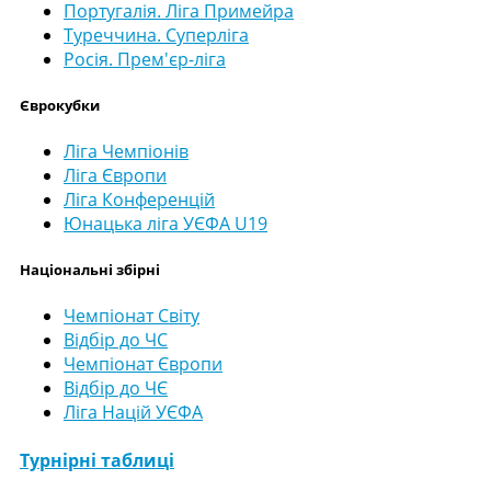
Португалія. Ліга Примейра
Туреччина. Суперліга
Росія. Прем'єр-ліга
Єврокубки
Ліга Чемпіонів
Ліга Європи
Ліга Конференцій
Юнацька ліга УЄФА U19
Національні збірні
Чемпіонат Світу
Відбір до ЧС
Чемпіонат Європи
Відбір до ЧЄ
Ліга Націй УЄФА
Турнірні таблиці