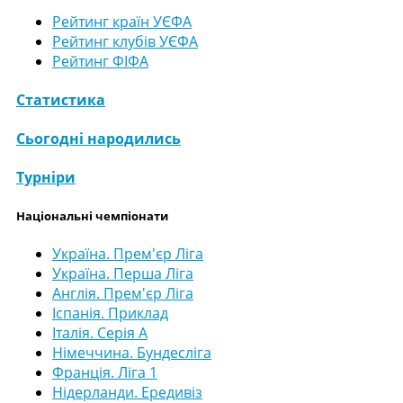
Рейтинг країн УЄФА
Рейтинг клубів УЄФА
Рейтинг ФІФА
Статистика
Сьогодні народились
Турніри
Національні чемпіонати
Україна. Прем'єр Ліга
Україна. Перша Ліга
Англія. Прем'єр Ліга
Іспанія. Приклад
Італія. Серія А
Німеччина. Бундесліга
Франція. Ліга 1
Нідерланди. Ередивіз