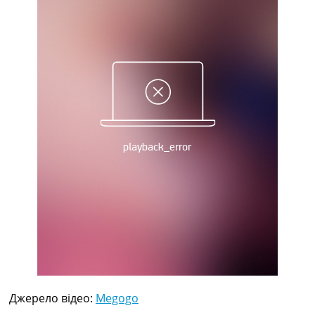
Рейтинг ФІФА
Телепрограма
RU
UA
Categories
Головна
Новини футболу
Відео
Новини футболу України
Футбольні трансфери
Останні коментарі
Конкурс прогнозів
Логін
Рейтінги
Правила
Колективний прогноз
Турніри
Джерело відео:
Megogo
Чемпіонат Світу