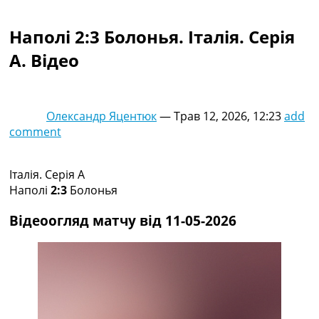
Колективний прогноз
Турніри
Наполі 2:3 Болонья. Італія. Серія
Чемпіонат Світу
A. Відео
Україна. Прем’єр-Ліга
Україна. Перша Ліга
Ліга Чемпіонів
Англія. Прем’єр-Ліга
Олександр Яцентюк
—
Трав 12, 2026, 12:23
add
Іспанія. Ла Ліга
comment
Ще Турніри >>>
Таблиці
Чемпіонат Світу. Турнирні таблиці
Італія. Серія A
Таблиця УПЛ
Наполі
2:3
Болонья
Перша Ліга
Таблиця АПЛ
Відеоогляд матчу від 11-05-2026
Таблиця Ла Ліги
Таблиця Ліги Чемпіонів
Всі таблиці >>>
Рейтинги
Рейтинг країн УЄФА
Рейтинг клубів УЄФА