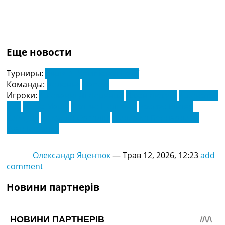
Еще новости
Турниры:
Серія А. Чемпіонат Італії
Команды:
Болонья
Наполі
Игроки:
Джованні Ді Лоренцо
Джон Люкумі
Джонатан
Роу
Жоао Маріу
Маттео Політано
Расмус Вінтер
Хейлунд
Ріккардо Орсоліні
Федеріко Бернардескі
Хуан Міранда
Олександр Яцентюк
—
Трав 12, 2026, 12:23
add
comment
Новини партнерів