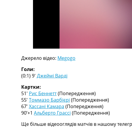
Телепрограма
RU
UA
Categories
Головна
Новини футболу
Джерело відео:
Megogo
Відео
Новини футболу України
Голи:
Футбольні трансфери
(0:1) 9′
Джеймі Варді
Останні коментарі
Конкурс прогнозів
Картки:
Логін
51′
Рис Беннетт
(Попередження)
Рейтінги
55′
Томмазо Барбієрі
(Попередження)
Правила
67′
Хассані Камара
(Попередження)
Колективний прогноз
90’+1
Альберто Грассі
(Попередження)
Турніри
Ще більше відеооглядів матчів в нашому телегр
Чемпіонат Світу
Україна. Прем’єр-Ліга