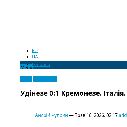
RU
UA
Головна
Меню
Новини футболу
Відео
Відео
Ексклюзив
Новини футболу України
Футбольні трансфери
Удінезе 0:1 Кремонезе. Італія.
Останні коментарі
Конкурс прогнозів
Логін
Рейтінги
Андрій Чуприн
—
Трав 18, 2026, 02:17
add
Правила
Колективний прогноз