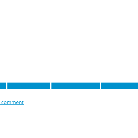
етт
Томмазо Барбієрі
Федеріко Бонаццолі
Хассані Камар
 comment