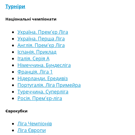
Турніри
Національні чемпіонати
Україна. Прем'єр Ліга
Україна. Перша Ліга
Англія. Прем'єр Ліга
Іспанія. Приклад
Італія. Серія А
Німеччина. Бундесліга
Франція. Ліга 1
Нідерланди. Ередивіз
Португалія. Ліга Примейра
Туреччина. Суперліга
Росія. Прем'єр-ліга
Єврокубки
Ліга Чемпіонів
Ліга Європи