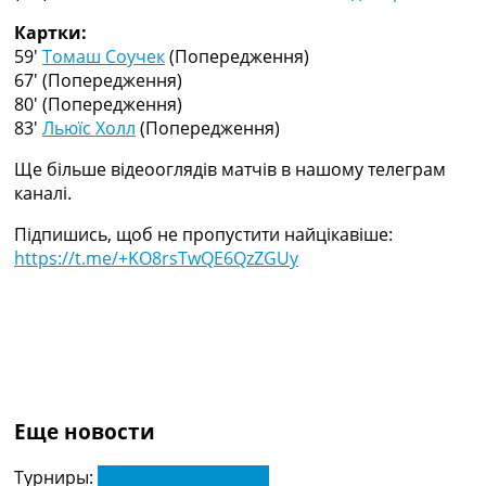
Україна. Прем’єр-Ліга
Картки:
Україна. Перша Ліга
59′
Томаш Соучек
(Попередження)
Ліга Чемпіонів
67′
(Попередження)
Англія. Прем’єр-Ліга
80′
(Попередження)
Іспанія. Ла Ліга
83′
Льюїс Холл
(Попередження)
Ще Турніри >>>
Таблиці
Ще більше відеооглядів матчів в нашому телеграм
Чемпіонат Світу. Турнирні таблиці
каналі.
Таблиця УПЛ
Перша Ліга
Підпишись, щоб не пропустити найцікавіше:
Таблиця АПЛ
https://t.me/+KO8rsTwQE6QzZGUy
Таблиця Ла Ліги
Таблиця Ліги Чемпіонів
Всі таблиці >>>
Рейтинги
Рейтинг країн УЄФА
Рейтинг клубів УЄФА
Рейтинг ФІФА
Еще новости
Телепрограма
Турниры:
Англія. Прем'єр-Ліга