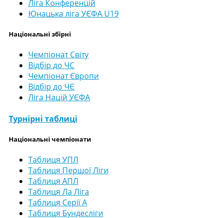
Ліга Конференцій
Юнацька ліга УЄФА U19
Національні збірні
Чемпіонат Світу
Відбір до ЧС
Чемпіонат Європи
Відбір до ЧЄ
Ліга Націй УЄФА
Турнірні таблиці
Національні чемпіонати
Таблиця УПЛ
Таблиця Першої Ліги
Таблиця АПЛ
Таблиця Ла Ліга
Таблиця Серії А
Таблиця Бундесліги