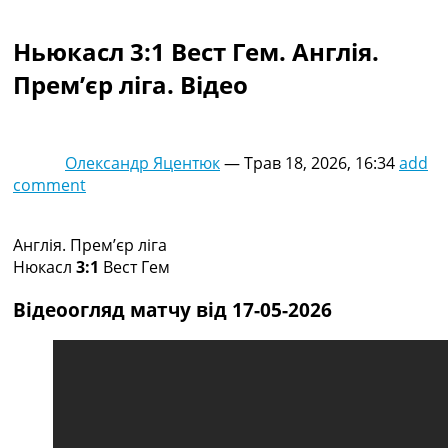
Колективний прогноз
Турніри
Ньюкасл 3:1 Вест Гем. Англія.
Чемпіонат Світу
Прем’єр ліга. Відео
Україна. Прем’єр-Ліга
Україна. Перша Ліга
Ліга Чемпіонів
Англія. Прем’єр-Ліга
Олександр Яцентюк
—
Трав 18, 2026, 16:34
add
Іспанія. Ла Ліга
comment
Ще Турніри >>>
Таблиці
Чемпіонат Світу. Турнирні таблиці
Англія. Прем’єр ліга
Таблиця УПЛ
Нюкасл
3:1
Вест Гем
Перша Ліга
Таблиця АПЛ
Відеоогляд матчу від 17-05-2026
Таблиця Ла Ліги
Таблиця Ліги Чемпіонів
Всі таблиці >>>
Рейтинги
Рейтинг країн УЄФА
Рейтинг клубів УЄФА