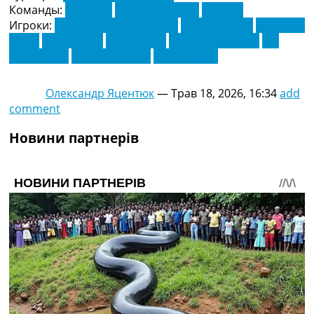
Команды:
Вест Гем
Вулвергемптон
Нюкасл
Игроки:
Валентин Кастельянос
Вільям Осула
Джейкоб
Ремсі
Джо Віллок
Льюїс Холл
Мадс Германсен
Нік
Волтемейд
Томаш Соучек
Харві Барнс
Олександр Яцентюк
—
Трав 18, 2026, 16:34
add
comment
Новини партнерів