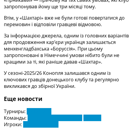
«гірниками» — причому на тих самих умовах, які клуб
Україна. Прем’єр-Ліга
запропонував йому ще три місяці тому.
Україна. Перша Ліга
Ліга Чемпіонів
Втім, у «Шахтарі» вже не були готові повертатися до
Англія. Прем’єр-Ліга
перемовин і відповіли гравцеві відмовою.
Іспанія. Ла Ліга
За інформацією джерела, одним із головних варіантів
Ще Турніри >>>
для продовження кар’єри українця залишається
Таблиці
менхенгладбахська «Боруссія». При цьому
Чемпіонат Світу. Турнирні таблиці
запропоновані в Німеччині умови нібито були не
Таблиця УПЛ
кращими за ті, які раніше давав «Шахтар».
Перша Ліга
Таблиця АПЛ
У сезоні-2025/26 Конопля залишався одним із
Таблиця Ла Ліги
ключових гравців донецького клубу та регулярно
Таблиця Ліги Чемпіонів
викликався до збірної України.
Всі таблиці >>>
Рейтинги
Еще новости
Рейтинг країн УЄФА
Рейтинг клубів УЄФА
Турниры:
Бундесліга
Рейтинг ФІФА
Команды:
Борусія Менхенгладбах
Шахтар
Телепрограма
Игроки:
Юхим Конопля