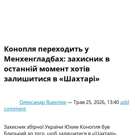
Колективний прогноз
Турніри
Чемпіонат Світу
Україна. Прем’єр-Ліга
Україна. Перша Ліга
Ліга Чемпіонів
Англія. Прем’єр-Ліга
Конопля переходить у
Іспанія. Ла Ліга
Менхенгладбах: захисник в
Ще Турніри >>>
Таблиці
останній момент хотів
Чемпіонат Світу. Турнирні таблиці
залишитися в «Шахтарі»
Таблиця УПЛ
Перша Ліга
Таблиця АПЛ
Таблиця Ла Ліги
Олександр Яцентюк
—
Трав 25, 2026, 13:40
add
Таблиця Ліги Чемпіонів
comment
Всі таблиці >>>
Рейтинги
Рейтинг країн УЄФА
Захисник збірної України Юхим Конопля був
Рейтинг клубів УЄФА
близький до того, щоб залишитися в «Шахтарі»,