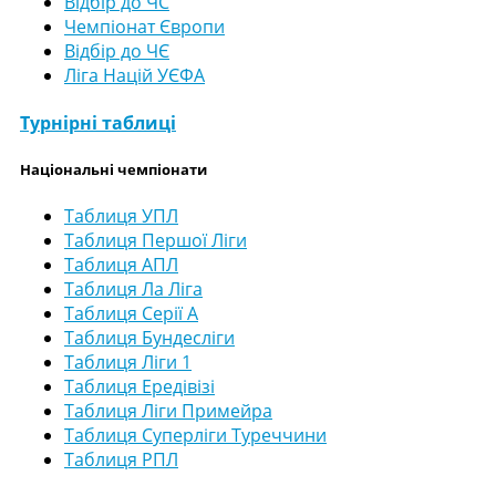
Відбір до ЧС
Чемпіонат Європи
Відбір до ЧЄ
Ліга Націй УЄФА
Турнірні таблиці
Національні чемпіонати
Таблиця УПЛ
Таблиця Першої Ліги
Таблиця АПЛ
Таблиця Ла Ліга
Таблиця Серії А
Таблиця Бундесліги
Таблиця Ліги 1
Таблиця Ередівізі
Таблиця Ліги Примейра
Таблиця Суперліги Туреччини
Таблиця РПЛ