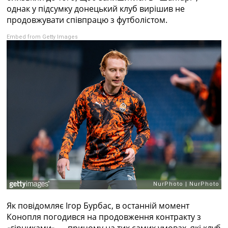
Рейтинг ФІФА
однак у підсумку донецький клуб вирішив не
Телепрограма
продовжувати співпрацю з футболістом.
RU
Embed from Getty Images
UA
Categories
Головна
Новини футболу
Відео
Новини футболу України
Футбольні трансфери
Останні коментарі
Конкурс прогнозів
Логін
Рейтінги
Правила
Колективний прогноз
Як повідомляє Ігор Бурбас, в останній момент
Турніри
Конопля погодився на продовження контракту з
Чемпіонат Світу