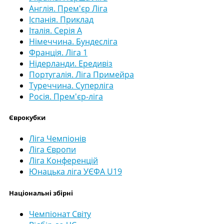
Англія. Прем'єр Ліга
Іспанія. Приклад
Італія. Серія А
Німеччина. Бундесліга
Франція. Ліга 1
Нідерланди. Ередивіз
Португалія. Ліга Примейра
Туреччина. Суперліга
Росія. Прем'єр-ліга
Єврокубки
Ліга Чемпіонів
Ліга Європи
Ліга Конференцій
Юнацька ліга УЄФА U19
Національні збірні
Чемпіонат Світу