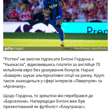
Рейтинг ФІФА
Телепрограма
RU
UA
Categories
Головна
Новини футболу
Відео
“Роттен” не змогли підписати Ентоні Гордона з
Новини футболу України
“Ньюкасла”, відмовившись платити за англійця 70
Футбольні трансфери
мільйонів євро без урахування бонусів. Наразі
Останні коментарі
«Баварія» шукає альтернативні опції на ринку. Крупі
Конкурс прогнозів
також знаходиться у сфері інтересів «Ліверпуля» та
Логін
«Арсеналу».
Рейтінги
Правила
Щодо Гордона, то зрештою він перебрався до
Колективний прогноз
«Барселони». Напередодні Ентоні вже був
Турніри
презентований як футболіст «блаугранас».
Чемпіонат Світу