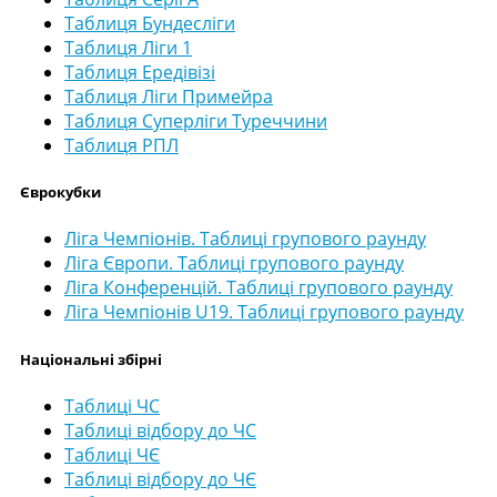
Таблиця Бундесліги
Таблиця Ліги 1
Таблиця Ередівізі
Таблиця Ліги Примейра
Таблиця Суперліги Туреччини
Таблиця РПЛ
Єврокубки
Ліга Чемпіонів. Таблиці групового раунду
Ліга Європи. Таблиці групового раунду
Ліга Конференцій. Таблиці групового раунду
Ліга Чемпіонів U19. Таблиці групового раунду
Національні збірні
Таблиці ЧС
Таблиці відбору до ЧС
Таблиці ЧЄ
Таблиці відбору до ЧЄ