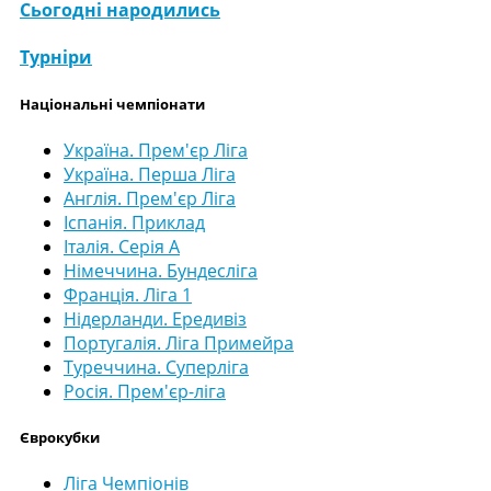
Сьогодні народились
Турніри
Національні чемпіонати
Україна. Прем'єр Ліга
Україна. Перша Ліга
Англія. Прем'єр Ліга
Іспанія. Приклад
Італія. Серія А
Німеччина. Бундесліга
Франція. Ліга 1
Нідерланди. Ередивіз
Португалія. Ліга Примейра
Туреччина. Суперліга
Росія. Прем'єр-ліга
Єврокубки
Ліга Чемпіонів