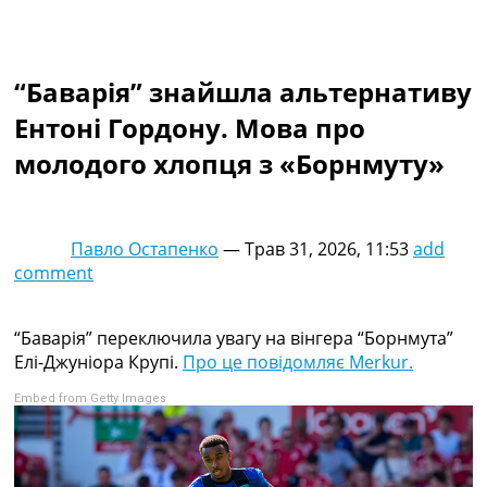
Колективний прогноз
Турніри
Чемпіонат Світу
“Баварія” знайшла альтернативу
Україна. Прем’єр-Ліга
Україна. Перша Ліга
Ентоні Гордону. Мова про
Ліга Чемпіонів
молодого хлопця з «Борнмуту»
Англія. Прем’єр-Ліга
Іспанія. Ла Ліга
Ще Турніри >>>
Таблиці
Павло Остапенко
—
Трав 31, 2026, 11:53
add
Чемпіонат Світу. Турнирні таблиці
comment
Таблиця УПЛ
Перша Ліга
Таблиця АПЛ
“Баварія” переключила увагу на вінгера “Борнмута”
Таблиця Ла Ліги
Елі-Джуніора Крупі.
Про це повідомляє Merkur.
Таблиця Ліги Чемпіонів
Embed from Getty Images
Всі таблиці >>>
Рейтинги
Рейтинг країн УЄФА
Рейтинг клубів УЄФА