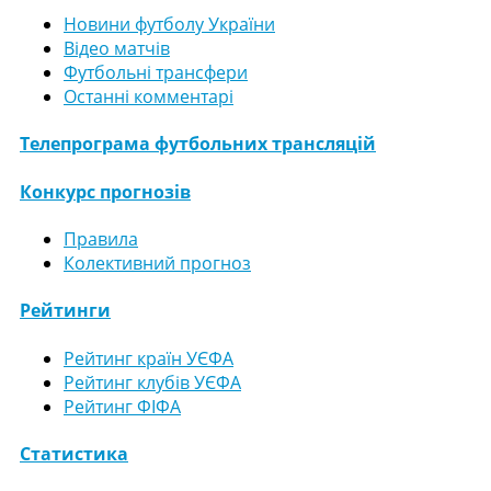
Новини футболу України
Відео матчів
Футбольні трансфери
Останні комментарі
Телепрограма футбольних трансляцій
Конкурс прогнозів
Правила
Колективний прогноз
Рейтинги
Рейтинг країн УЄФА
Рейтинг клубів УЄФА
Рейтинг ФІФА
Статистика