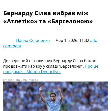
Колективний прогноз
Турніри
Бернарду Сілва вибрав між
Чемпіонат Світу
«Атлетіко» та «Барселоною»
Україна. Прем’єр-Ліга
Україна. Перша Ліга
Ліга Чемпіонів
Англія. Прем’єр-Ліга
Павло Остапенко
—
Чер 1, 2026, 11:32
add
Іспанія. Ла Ліга
comment
Ще Турніри >>>
Таблиці
Чемпіонат Світу. Турнирні таблиці
Досвідчений півзахисник Бернарду Сілва бажає
Таблиця УПЛ
продовжити кар’єру у складі “Барселони”.
Про це
Перша Ліга
повідомляє Mundo Deportivo.
Таблиця АПЛ
Embed from Getty Images
Таблиця Ла Ліги
Таблиця Ліги Чемпіонів
Всі таблиці >>>
Рейтинги
Рейтинг країн УЄФА
Рейтинг клубів УЄФА