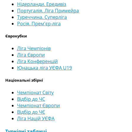
Нідерланди. Ередивіз
Португалія. Ліга Примейра
Туреччина. Суперліга
Росія. Прем'єр-ліга
Єврокубки
Ліга Чемпіонів
Ліга Європи
Ліга Конференцій
Юнацька ліга УЄФА U19
Національні збірні
Чемпіонат Світу
Відбір до ЧС
Чемпіонат Європи
Відбір до ЧЄ
Ліга Націй УЄФА
Турнірні таблиці