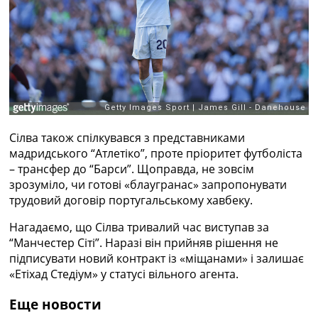
Рейтинг ФІФА
Телепрограма
RU
UA
Categories
Головна
Сілва також спілкувався з представниками
Новини футболу
мадридського “Атлетіко”, проте пріоритет футболіста
Відео
– трансфер до “Барси”. Щоправда, не зовсім
Новини футболу України
зрозуміло, чи готові «блаугранас» запропонувати
Футбольні трансфери
трудовий договір португальському хавбеку.
Останні коментарі
Конкурс прогнозів
Нагадаємо, що Сілва тривалий час виступав за
Логін
“Манчестер Сіті”. Наразі він прийняв рішення не
Рейтінги
підписувати новий контракт із «міщанами» і залишає
Правила
«Етіхад Стедіум» у статусі вільного агента.
Колективний прогноз
Турніри
Еще новости
Чемпіонат Світу