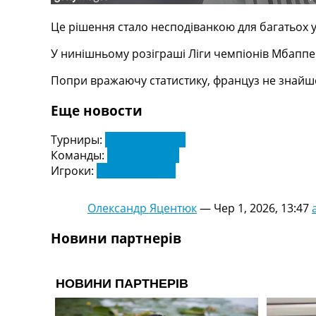
Телепрограма
Це рішення стало несподіванкою для багатьох 
RU
UA
У нинішньому розіграші Ліги чемпіонів Мбаппе 
Categories
Попри вражаючу статистику, француз не знайшов
Еще новости
Головна
Новини футболу
Турниры:
Ліга Чемпіонів
Відео
Команды:
Реал Мадрид
Новини футболу України
Игроки:
Кіліан Мбаппе
Футбольні трансфери
Останні коментарі
Конкурс прогнозів
Олександр Яцентюк
—
Чер 1, 2026, 13:47
Логін
Рейтінги
Новини партнерів
Правила
Колективний прогноз
Турніри
Чемпіонат Світу
Україна. Прем’єр-Ліга