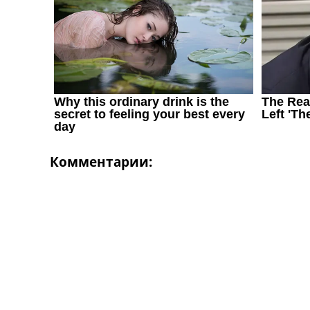
Україна. Перша Ліга
Ліга Чемпіонів
Англія. Прем’єр-Ліга
Іспанія. Ла Ліга
Ще Турніри >>>
Таблиці
Чемпіонат Світу. Турнирні таблиці
Таблиця УПЛ
Перша Ліга
Таблиця АПЛ
Комментарии:
Таблиця Ла Ліги
Таблиця Ліги Чемпіонів
Всі таблиці >>>
Рейтинги
Рейтинг країн УЄФА
Рейтинг клубів УЄФА
Рейтинг ФІФА
Телепрограма