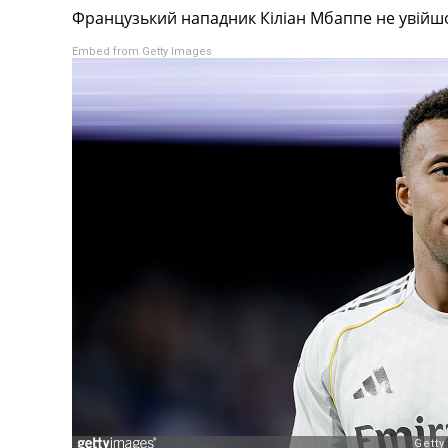
Французький нападник Кіліан Мбаппе не увійшов
Турніри
Чемпіонат Світу
Embed from Getty Images
Україна. Прем’єр-Ліга
Україна. Перша Ліга
Ліга Чемпіонів
Англія. Прем’єр-Ліга
Іспанія. Ла Ліга
Ще Турніри >>>
Таблиці
Чемпіонат Світу. Турнирні таблиці
Таблиця УПЛ
Перша Ліга
Таблиця АПЛ
Таблиця Ла Ліги
Таблиця Ліги Чемпіонів
Всі таблиці >>>
Рейтинги
Рейтинг країн УЄФА
Рейтинг клубів УЄФА
Рейтинг ФІФА