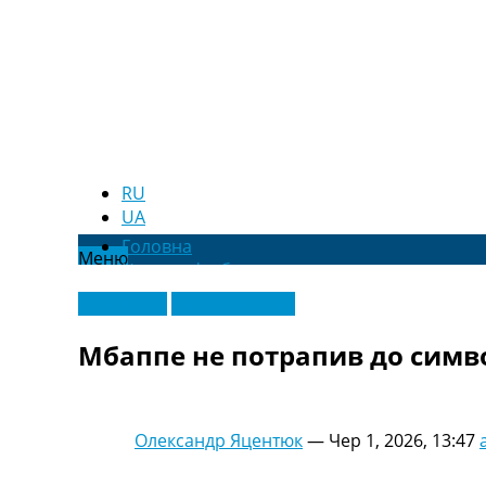
RU
UA
Головна
Меню
Новини футболу
Відео
Ексклюзив
Ліга Чемпіонів
Новини футболу України
Футбольні трансфери
Мбаппе не потрапив до символі
Останні коментарі
Конкурс прогнозів
Логін
Рейтінги
Олександр Яцентюк
—
Чер 1, 2026, 13:47
Правила
Колективний прогноз