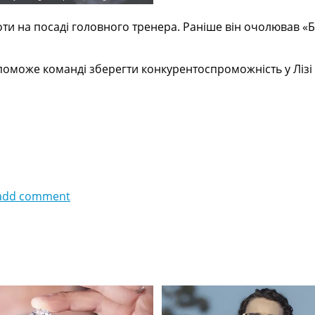
оти на посаді головного тренера. Раніше він очолював «
оможе команді зберегти конкурентоспроможність у Лізі 
add comment