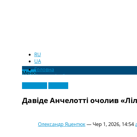
RU
UA
Головна
Меню
Новини футболу
Відео
Ексклюзив
Франція
Новини футболу України
Футбольні трансфери
Давіде Анчелотті очолив «Лі
Останні коментарі
Конкурс прогнозів
Логін
Рейтінги
Олександр Яцентюк
—
Чер 1, 2026, 14:54
Правила
Колективний прогноз