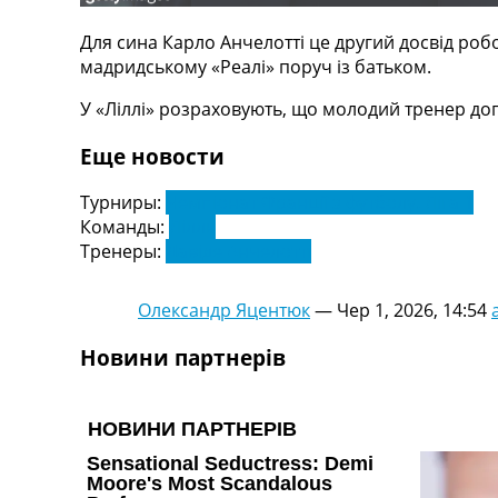
Телепрограма
Для сина Карло Анчелотті це другий досвід роб
RU
мадридському «Реалі» поруч із батьком.
UA
У «Ліллі» розраховують, що молодий тренер доп
Categories
Еще новости
Головна
Новини футболу
Турниры:
Чемпіонат Франції з футболу. Ліга 1
Відео
Команды:
Лілль
Новини футболу України
Тренеры:
Давіде Анчелотті
Футбольні трансфери
Останні коментарі
Олександр Яцентюк
—
Чер 1, 2026, 14:54
Конкурс прогнозів
Логін
Новини партнерів
Рейтінги
Правила
Колективний прогноз
Турніри
Чемпіонат Світу
Україна. Прем’єр-Ліга