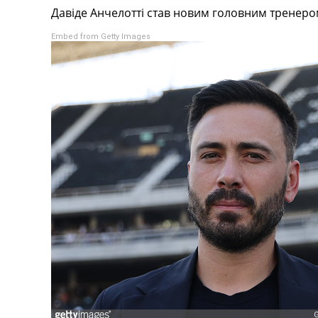
Давіде Анчелотті став новим головним тренером
Турніри
Чемпіонат Світу
Embed from Getty Images
Україна. Прем’єр-Ліга
Україна. Перша Ліга
Ліга Чемпіонів
Англія. Прем’єр-Ліга
Іспанія. Ла Ліга
Ще Турніри >>>
Таблиці
Чемпіонат Світу. Турнирні таблиці
Таблиця УПЛ
Перша Ліга
Таблиця АПЛ
Таблиця Ла Ліги
Таблиця Ліги Чемпіонів
Всі таблиці >>>
Рейтинги
Рейтинг країн УЄФА
Рейтинг клубів УЄФА
Рейтинг ФІФА