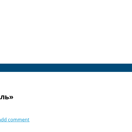
лль»
add comment