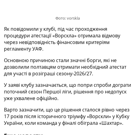
Україна. Прем’єр-Ліга
Україна. Перша Ліга
Ліга Чемпіонів
Фото: vorskla
Англія. Прем’єр-Ліга
Як повідомили у клубі, під час проходження
Іспанія. Ла Ліга
процедури атестації «Ворскла» отримала відмову
Ще Турніри >>>
через невідповідність фінансовим критеріям
Таблиці
регламенту УАФ.
Чемпіонат Світу. Турнирні таблиці
Таблиця УПЛ
Основною причиною стали значні борги, які не
Перша Ліга
дозволили полтавцям отримати необхідний атестат
Таблиця АПЛ
для участі в розіграші сезону-2026/27.
Таблиця Ла Ліги
Таблиця Ліги Чемпіонів
У заяві клубу зазначається, що попри спроби дограти
Всі таблиці >>>
поточний сезон Першої ліги, рішення про недопуск
Рейтинги
уже ухвалене офіційно.
Рейтинг країн УЄФА
Варто зазначити, що це рішення сталося рівно через
Рейтинг клубів УЄФА
17 років після історичного тріумфу «Ворскли» у Кубку
Рейтинг ФІФА
України, коли команда у фіналі обіграла «Шахтар».
Телепрограма