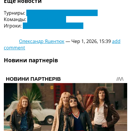
Еще новости
Турниры:
Чемпіонат України. Перша Ліга
Команды:
Ворскла Полтава
Игроки:
Владислав Войцеховський
Олександр Яцентюк
—
Чер 1, 2026, 15:39
add
comment
Новини партнерів