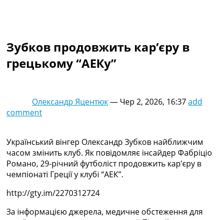
Колективний прогноз
Турніри
Чемпіонат Світу
Україна. Прем’єр-Ліга
Зубков продовжить кар’єру в
Україна. Перша Ліга
грецькому “АЕКу”
Ліга Чемпіонів
Англія. Прем’єр-Ліга
Іспанія. Ла Ліга
Ще Турніри >>>
Олександр Яцентюк
—
Чер 2, 2026, 16:37
add
Таблиці
comment
Чемпіонат Світу. Турнирні таблиці
Таблиця УПЛ
Перша Ліга
Український вінгер Олександр Зубков найближчим
Таблиця АПЛ
часом змінить клуб. Як повідомляє інсайдер Фабріціо
Таблиця Ла Ліги
Романо, 29-річний футболіст продовжить кар’єру в
Таблиця Ліги Чемпіонів
чемпіонаті Греції у клубі “АЕК”.
Всі таблиці >>>
http://gty.im/2270312724
Рейтинги
Рейтинг країн УЄФА
За інформацією джерела, медичне обстеження для
Рейтинг клубів УЄФА