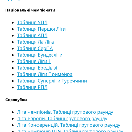
Національні чемпіонати
Таблиця УПЛ
Таблиця Першої Ліги
Таблиця АПЛ
Таблиця Ла Ліга
Таблиця Серії А
Таблиця Бундесліги
Таблиця Ліги 1
Таблиця Ередівізі
Таблиця Ліги Примейра
Таблиця Суперліги Туреччини
Таблиця РПЛ
Єврокубки
Ліга Чемпіонів. Таблиці групового раунду
Ліга Європи. Таблиці групового раунду
Ліга Конференцій. Таблиці групового раунду
Ліга Чемпіонів U19. Таблиці групового раунду