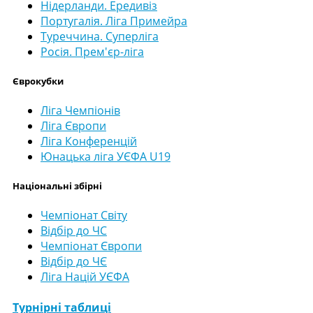
Нідерланди. Ередивіз
Португалія. Ліга Примейра
Туреччина. Суперліга
Росія. Прем'єр-ліга
Єврокубки
Ліга Чемпіонів
Ліга Європи
Ліга Конференцій
Юнацька ліга УЄФА U19
Національні збірні
Чемпіонат Світу
Відбір до ЧС
Чемпіонат Європи
Відбір до ЧЄ
Ліга Націй УЄФА
Турнірні таблиці