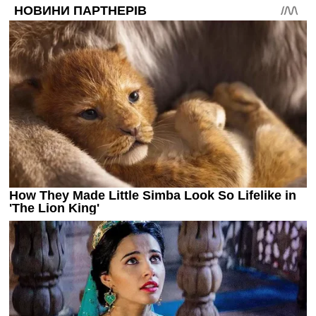
Україна. Прем’єр-Ліга
Україна. Перша Ліга
Ліга Чемпіонів
Англія. Прем’єр-Ліга
Іспанія. Ла Ліга
Ще Турніри >>>
Таблиці
Чемпіонат Світу. Турнирні таблиці
Таблиця УПЛ
Перша Ліга
Таблиця АПЛ
Таблиця Ла Ліги
Таблиця Ліги Чемпіонів
Всі таблиці >>>
Рейтинги
Рейтинг країн УЄФА
Рейтинг клубів УЄФА
Рейтинг ФІФА
Телепрограма