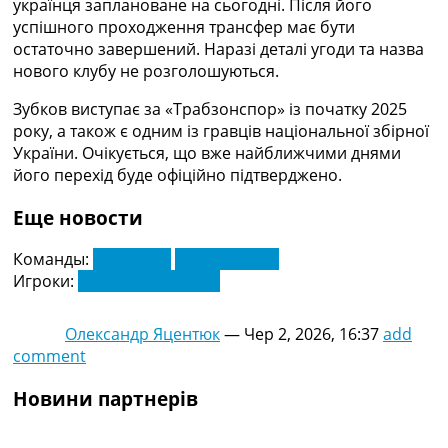
українця заплановане на сьогодні. Після його
Рейтинг ФІФА
успішного проходження трансфер має бути
Телепрограма
остаточно завершений. Наразі деталі угоди та назва
нового клубу не розголошуються.
RU
UA
Зубков виступає за «Трабзонспор» із початку 2025
року, а також є одним із гравців національної збірної
Categories
України. Очікується, що вже найближчими днями
його перехід буде офіційно підтверджено.
Головна
Новини футболу
Еще новости
Відео
Новини футболу України
Команды:
АЕК Афіни
Трабзонспор
Футбольні трансфери
Игроки:
Олександр Зубков
Останні коментарі
Конкурс прогнозів
Логін
Олександр Яцентюк
—
Чер 2, 2026, 16:37
add
Рейтінги
comment
Правила
Новини партнерів
Колективний прогноз
Турніри
Чемпіонат Світу