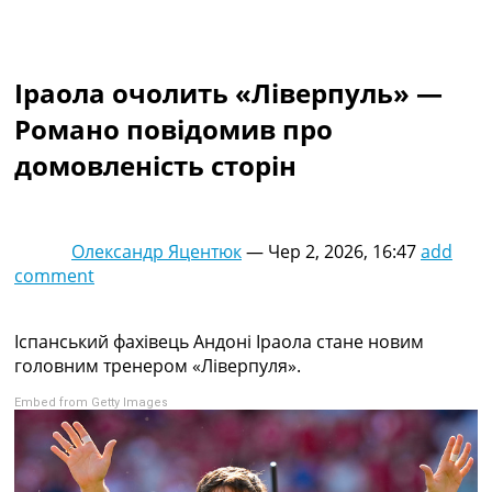
Колективний прогноз
Турніри
Чемпіонат Світу
Іраола очолить «Ліверпуль» —
Україна. Прем’єр-Ліга
Україна. Перша Ліга
Романо повідомив про
Ліга Чемпіонів
домовленість сторін
Англія. Прем’єр-Ліга
Іспанія. Ла Ліга
Ще Турніри >>>
Таблиці
Олександр Яцентюк
—
Чер 2, 2026, 16:47
add
Чемпіонат Світу. Турнирні таблиці
comment
Таблиця УПЛ
Перша Ліга
Таблиця АПЛ
Іспанський фахівець Андоні Іраола стане новим
Таблиця Ла Ліги
головним тренером «Ліверпуля».
Таблиця Ліги Чемпіонів
Embed from Getty Images
Всі таблиці >>>
Рейтинги
Рейтинг країн УЄФА
Рейтинг клубів УЄФА