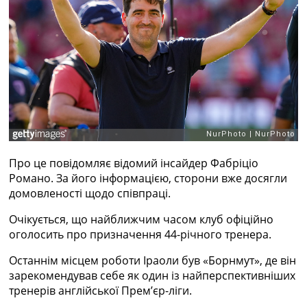
Рейтинг ФІФА
Телепрограма
RU
UA
Categories
Головна
Новини футболу
Відео
Про це повідомляє відомий інсайдер Фабріціо
Новини футболу України
Романо. За його інформацією, сторони вже досягли
Футбольні трансфери
домовленості щодо співпраці.
Останні коментарі
Конкурс прогнозів
Очікується, що найближчим часом клуб офіційно
Логін
оголосить про призначення 44-річного тренера.
Рейтінги
Правила
Останнім місцем роботи Іраоли був «Борнмут», де він
Колективний прогноз
зарекомендував себе як один із найперспективніших
Турніри
тренерів англійської Прем’єр-ліги.
Чемпіонат Світу