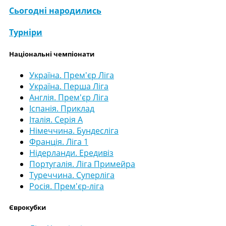
Сьогодні народились
Турніри
Національні чемпіонати
Україна. Прем'єр Ліга
Україна. Перша Ліга
Англія. Прем'єр Ліга
Іспанія. Приклад
Італія. Серія А
Німеччина. Бундесліга
Франція. Ліга 1
Нідерланди. Ередивіз
Португалія. Ліга Примейра
Туреччина. Суперліга
Росія. Прем'єр-ліга
Єврокубки