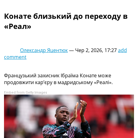
Колективний прогноз
Турніри
Конате близький до переходу в
Чемпіонат Світу
«Реал»
Україна. Прем’єр-Ліга
Україна. Перша Ліга
Ліга Чемпіонів
Англія. Прем’єр-Ліга
Олександр Яцентюк
—
Чер 2, 2026, 17:27
add
Іспанія. Ла Ліга
comment
Ще Турніри >>>
Таблиці
Чемпіонат Світу. Турнирні таблиці
Французький захисник Ібраїма Конате може
Таблиця УПЛ
продовжити кар’єру в мадридському «Реалі».
Перша Ліга
Embed from Getty Images
Таблиця АПЛ
Таблиця Ла Ліги
Таблиця Ліги Чемпіонів
Всі таблиці >>>
Рейтинги
Рейтинг країн УЄФА
Рейтинг клубів УЄФА