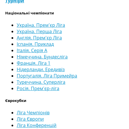
Турніри
Національні чемпіонати
Україна. Прем'єр Ліга
Україна. Перша Ліга
Англія. Прем'єр Ліга
Іспанія. Приклад
Італія. Серія А
Німеччина. Бундесліга
Франція. Ліга 1
Нідерланди. Ередивіз
Португалія. Ліга Примейра
Туреччина. Суперліга
Росія. Прем'єр-ліга
Єврокубки
Ліга Чемпіонів
Ліга Європи
Ліга Конференцій