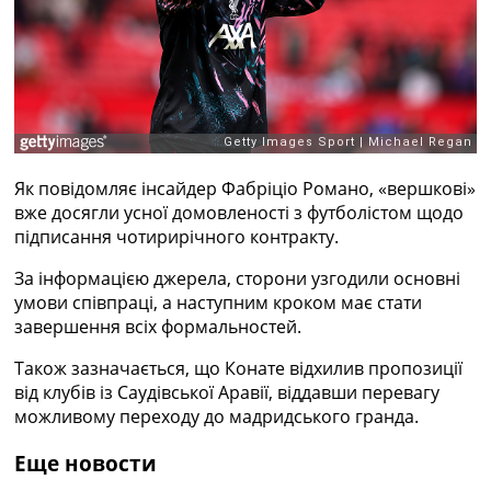
Рейтинг ФІФА
Телепрограма
RU
UA
Categories
Як повідомляє інсайдер Фабріціо Романо, «вершкові»
Головна
вже досягли усної домовленості з футболістом щодо
Новини футболу
підписання чотирирічного контракту.
Відео
Новини футболу України
За інформацією джерела, сторони узгодили основні
Футбольні трансфери
умови співпраці, а наступним кроком має стати
Останні коментарі
завершення всіх формальностей.
Конкурс прогнозів
Логін
Також зазначається, що Конате відхилив пропозиції
Рейтінги
від клубів із Саудівської Аравії, віддавши перевагу
Правила
можливому переходу до мадридського гранда.
Колективний прогноз
Турніри
Еще новости
Чемпіонат Світу