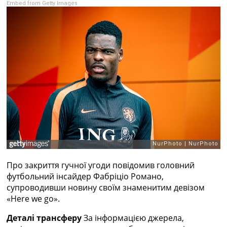
Embed from Getty Images
Рейтинг ФІФА
Телепрограма
RU
UA
Categories
Головна
Новини футболу
Відео
Новини футболу України
Футбольні трансфери
Останні коментарі
Конкурс прогнозів
Про закриття гучної угоди повідомив головний
Логін
футбольний інсайдер Фабріціо Романо,
Рейтінги
супроводивши новину своїм знаменитим девізом
Правила
«Here we go».
Колективний прогноз
Турніри
Деталі трансферу
За інформацією джерела,
Чемпіонат Світу