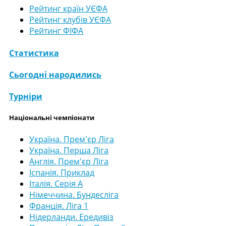
Рейтинг країн УЄФА
Рейтинг клубів УЄФА
Рейтинг ФІФА
Статистика
Сьогодні народились
Турніри
Національні чемпіонати
Україна. Прем'єр Ліга
Україна. Перша Ліга
Англія. Прем'єр Ліга
Іспанія. Приклад
Італія. Серія А
Німеччина. Бундесліга
Франція. Ліга 1
Нідерланди. Ередивіз