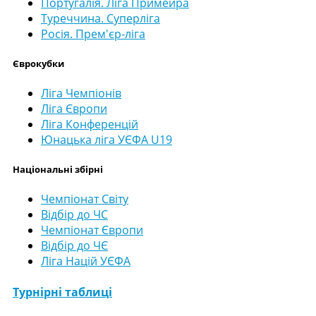
Португалія. Ліга Примейра
Туреччина. Суперліга
Росія. Прем'єр-ліга
Єврокубки
Ліга Чемпіонів
Ліга Європи
Ліга Конференцій
Юнацька ліга УЄФА U19
Національні збірні
Чемпіонат Світу
Відбір до ЧС
Чемпіонат Європи
Відбір до ЧЄ
Ліга Націй УЄФА
Турнірні таблиці