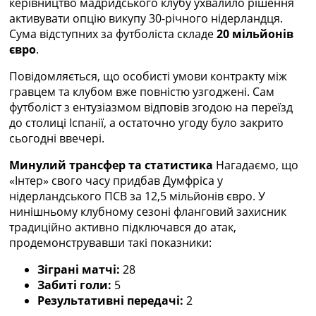
керівництво мадридського клубу ухвалило рішення
Україна. Прем’єр-Ліга
активувати опцію викупу 30-річного нідерландця.
Україна. Перша Ліга
Сума відступних за футболіста складе
20 мільйонів
Ліга Чемпіонів
євро
.
Англія. Прем’єр-Ліга
Іспанія. Ла Ліга
Повідомляється, що особисті умови контракту між
Ще Турніри >>>
гравцем та клубом вже повністю узгоджені. Сам
Таблиці
футболіст з ентузіазмом відповів згодою на переїзд
Чемпіонат Світу. Турнирні таблиці
до столиці Іспанії, а остаточно угоду було закрито
Таблиця УПЛ
сьогодні ввечері.
Перша Ліга
Минулий трансфер та статистика
Нагадаємо, що
Таблиця АПЛ
«Інтер» свого часу придбав Думфріса у
Таблиця Ла Ліги
нідерландського ПСВ за 12,5 мільйонів євро. У
Таблиця Ліги Чемпіонів
нинішньому клубному сезоні фланговий захисник
Всі таблиці >>>
традиційно активно підключався до атак,
Рейтинги
продемонструвавши такі показники:
Рейтинг країн УЄФА
Рейтинг клубів УЄФА
Зіграні матчі:
28
Рейтинг ФІФА
Забиті голи:
5
Телепрограма
Результативні передачі:
2