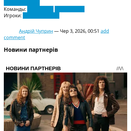
Чемпіонат Італії
Команды:
Інтер Мілан
Реал Мадрид
Игроки:
Дензел Дамфріс
Андрій Чуприн
—
Чер 3, 2026, 00:51
add
comment
Новини партнерів