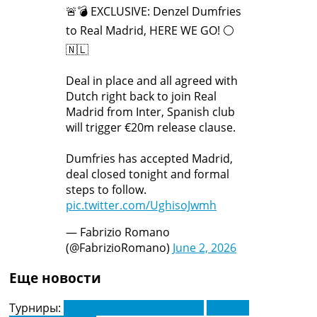
🚨💣 EXCLUSIVE: Denzel Dumfries
to Real Madrid, HERE WE GO! ⚪️
🇳🇱
Deal in place and all agreed with
Dutch right back to join Real
Madrid from Inter, Spanish club
will trigger €20m release clause.
Dumfries has accepted Madrid,
deal closed tonight and formal
steps to follow.
pic.twitter.com/UghisoJwmh
— Fabrizio Romano
(@FabrizioRomano)
June 2, 2026
Еще новости
Турниры:
Ла Ліга. Чемпіонат Іспанії
Серія А.