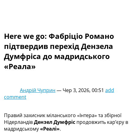
Колективний прогноз
Турніри
Чемпіонат Світу
Україна. Прем’єр-Ліга
Україна. Перша Ліга
Here we go: Фабріціо Романо
Ліга Чемпіонів
підтвердив перехід Дензела
Англія. Прем’єр-Ліга
Іспанія. Ла Ліга
Думфріса до мадридського
Ще Турніри >>>
«Реала»
Таблиці
Чемпіонат Світу. Турнирні таблиці
Таблиця УПЛ
Перша Ліга
Андрій Чуприн
—
Чер 3, 2026, 00:51
add
Таблиця АПЛ
comment
Таблиця Ла Ліги
Таблиця Ліги Чемпіонів
Всі таблиці >>>
Правий захисник міланського «Інтера» та збірної
Рейтинги
Нідерландів
Дензел Думфріс
продовжить кар’єру в
Рейтинг країн УЄФА
мадридському
«Реалі»
.
Рейтинг клубів УЄФА