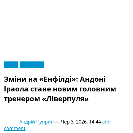
RU
Англія
Ексклюзив
UA
Головна
Меню
Зміни на «Енфілді»: Андоні
Новини футболу
Відео
Іраола стане новим головним
Новини футболу України
тренером «Ліверпуля»
Футбольні трансфери
Останні коментарі
Конкурс прогнозів
Логін
Андрій Чуприн
—
Чер 3, 2026, 14:44
add
Рейтінги
comment
Правила