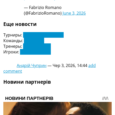
— Fabrizio Romano
(@FabrizioRomano)
June 3, 2026
Еще новости
Турниры:
Англія. Прем'єр-Ліга
Команды:
Ліверпуль
Тренеры:
Андоні Іраола
Игроки:
Мохамед Салах
Андрій Чуприн
—
Чер 3, 2026, 14:44
add
comment
Новини партнерів