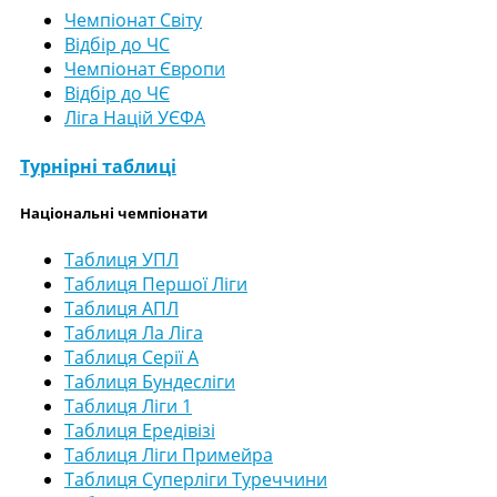
Чемпіонат Світу
Відбір до ЧС
Чемпіонат Європи
Відбір до ЧЄ
Ліга Націй УЄФА
Турнірні таблиці
Національні чемпіонати
Таблиця УПЛ
Таблиця Першої Ліги
Таблиця АПЛ
Таблиця Ла Ліга
Таблиця Серії А
Таблиця Бундесліги
Таблиця Ліги 1
Таблиця Ередівізі
Таблиця Ліги Примейра
Таблиця Суперліги Туреччини