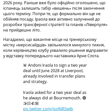
2026 року. Раніше вже було офіційно оголошено, що
Україна. Прем’єр-Ліга
іспанець залишить табір «вишень» після закінчення
Україна. Перша Ліга
цього терміну. Попри те, що формально він ще не
Ліга Чемпіонів
обійняв посаду, Іраола вже активно залучений до
Англія. Прем’єр-Ліга
розробки трансферної стратегії та планів «Ліверпуля»
Іспанія. Ла Ліга
на прийдешнє літо.
Ще Турніри >>>
Таблиці
Нагадаємо, що вакантне місце на тренерському
Чемпіонат Світу. Турнирні таблиці
містку «мерсисайдців» звільнилося минулого тижня,
Таблиця УПЛ
коли керівництво клубу ухвалило рішення відправити
Перша Ліга
у відставку попереднього наставника Арне Слота.
Таблиця АПЛ
Таблиця Ла Ліги
🚨 Andoni Iraola to sign a two year
Таблиця Ліги Чемпіонів
deal until June 2028 at Liverpool,
Всі таблиці >>>
already involved in transfer plans
Рейтинги
and strategy.
Рейтинг країн УЄФА
Рейтинг клубів УЄФА
Iraola asked for a two year deal as
Рейтинг ФІФА
he always did at Bournemouth. 🔴
Телепрограма
🫱🏻‍🫲🏼
pic.twitter.com/jsoJNRSwJb