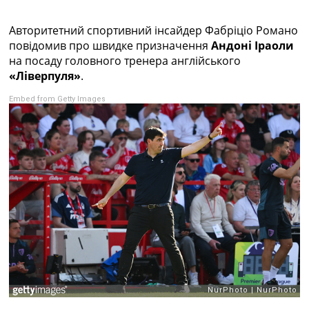
Колективний прогноз
Турніри
Авторитетний спортивний інсайдер Фабріціо Романо
Чемпіонат Світу
повідомив про швидке призначення
Андоні Іраоли
Україна. Прем’єр-Ліга
на посаду головного тренера англійського
Україна. Перша Ліга
«Ліверпуля»
.
Ліга Чемпіонів
Embed from Getty Images
Англія. Прем’єр-Ліга
Іспанія. Ла Ліга
Ще Турніри >>>
Таблиці
Чемпіонат Світу. Турнирні таблиці
Таблиця УПЛ
Перша Ліга
Таблиця АПЛ
Таблиця Ла Ліги
Таблиця Ліги Чемпіонів
Всі таблиці >>>
Рейтинги
Рейтинг країн УЄФА
Рейтинг клубів УЄФА