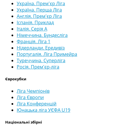
Україна. Прем'єр Ліга
Україна. Перша Ліга
Англія. Прем'єр Ліга
Іспанія. Приклад
Італія. Серія А
Німеччина. Бундесліга
Франція. Ліга 1
Нідерланди. Ередивіз
Португалія. Ліга Примейра
Туреччина. Суперліга
Росія. Прем'єр-ліга
Єврокубки
Ліга Чемпіонів
Ліга Європи
Ліга Конференцій
Юнацька ліга УЄФА U19
Національні збірні