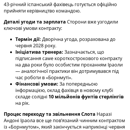
Рейтинг ФІФА
43-річний іспанський фахівець готується офіційно
Телепрограма
прийняти керівництво командою.
RU
Деталі угоди та зарплата
Сторони вже узгодили
UA
ключові умови контракту:
Categories
Термін дії:
Дворічна угода, розрахована до
червня 2028 року.
Головна
Ініціатива тренера:
Зазначається, що
Новини футболу
підписання саме короткострокового контракту
Відео
на два роки було особистим проханням Іраоли
Новини футболу України
— аналогічної практики він дотримувався під
Футбольні трансфери
час роботи в «Борнмуті».
Останні коментарі
Фінансові умови:
За попередньою
Конкурс прогнозів
інформацією, оклад фахівця в новому клубі
Логін
складе солідні
10 мільйонів фунтів стерлінгів
Рейтінги
на рік.
Правила
Процес переходу та звільнення Слота
Наразі
Колективний прогноз
Андоні Іраола все ще пов’язаний чинним контрактом
Турніри
із «Борнмутом», який закінчується наприкінці червня
Чемпіонат Світу