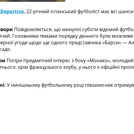
Deportivo
, 22-річний іспанський футболіст має всі шан
овори
Повідомляється, що минулої суботи відомий футб
трічей. Головними темами порядку денного були можливе
ферної угоди щодо ще одного представника «Барси» — Анс
садо.
ри
Попри предметний інтерес з боку «Монако», молодий
тнього: крім французького клубу, у нього є офіційні проп
ні:
У нинішньому футбольному році півзахисник отримува