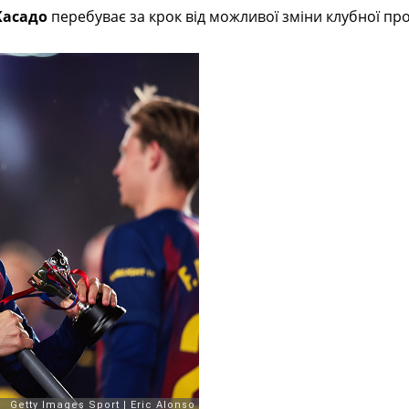
Касадо
перебуває за крок від можливої зміни клубної пр