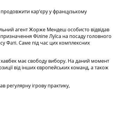
си продовжити кар’єру у французькому
ольний агент Жорже Мендеш особисто відвідав
 призначення Філіпе Луїса на посаду головного
у Фаті. Саме під час цих комплексних
 хавбек має свободу вибору. На даний момент
озиції від інших європейських команд, а також
в регулярну ігрову практику,