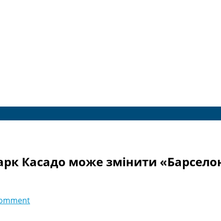
Марк Касадо може змінити «Барсело
comment