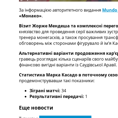
Телепрограма
За інформацією авторитетного видання
Mundo 
RU
«Монако»
.
UA
Візит Жорже Мендеша та комплексні перег
Categories
князівство для проведення серії важливих зус
тренера монегасків, а також просування транс
Головна
обговорень між сторонами фігурувало й ім’я Ка
Новини футболу
Відео
Альтернативні варіанти продовження кар’є
Новини футболу України
гравець розглядає кілька сценаріїв свого майбу
Футбольні трансфери
фінансово вигідні варіанти із Саудівської Аравії.
Останні коментарі
Статистика Марка Касадо в поточному сезо
Конкурс прогнозів
продемонструвавши такі показники:
Логін
Рейтінги
Зіграні матчі:
34
Правила
Результативні передачі:
1
Колективний прогноз
Турніри
Еще новости
Чемпіонат Світу
Україна. Прем’єр-Ліга