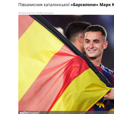
Півзахисник каталонської
«Барселони» Марк 
Турніри
Чемпіонат Світу
Embed from Getty Images
Україна. Прем’єр-Ліга
Україна. Перша Ліга
Ліга Чемпіонів
Англія. Прем’єр-Ліга
Іспанія. Ла Ліга
Ще Турніри >>>
Таблиці
Чемпіонат Світу. Турнирні таблиці
Таблиця УПЛ
Перша Ліга
Таблиця АПЛ
Таблиця Ла Ліги
Таблиця Ліги Чемпіонів
Всі таблиці >>>
Рейтинги
Рейтинг країн УЄФА
Рейтинг клубів УЄФА
Рейтинг ФІФА