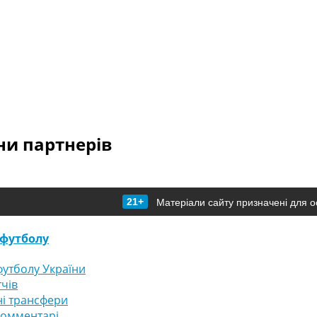
и партнерів
21+
Матеріали сайту призначені для о
футболу
утболу України
тчів
і трансфери
комментарі