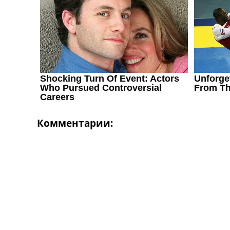
Україна. Перша Ліга
Ліга Чемпіонів
Англія. Прем’єр-Ліга
Іспанія. Ла Ліга
Ще Турніри >>>
Таблиці
Чемпіонат Світу. Турнирні таблиці
Таблиця УПЛ
Перша Ліга
Таблиця АПЛ
Таблиця Ла Ліги
Комментарии:
Таблиця Ліги Чемпіонів
Всі таблиці >>>
Рейтинги
Рейтинг країн УЄФА
Рейтинг клубів УЄФА
Рейтинг ФІФА
Телепрограма