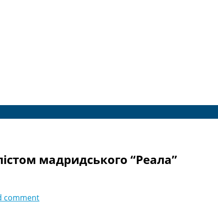
лістом мадридського “Реала”
d comment