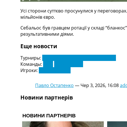
Телепрограма
Усі сторони суттєво просунулися у переговорах
RU
мільйонів євро.
UA
Себальос був гравцем ротації у складі “бланкос”
Categories
результативними діями.
Головна
Еще новости
Новини футболу
Відео
Турниры:
Чемпіонат Нідерландів. Ередивізі
Новини футболу України
Команды:
Аякс
Реал Мадрид
Футбольні трансфери
Игроки:
Дані Себальос
Останні коментарі
Конкурс прогнозів
Павло Остапенко
—
Чер 3, 2026, 16:08
ad
Логін
Рейтінги
Новини партнерів
Правила
Колективний прогноз
Турніри
Чемпіонат Світу
Україна. Прем’єр-Ліга