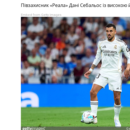
Півзахисник «Реала» Дані Себальос із високою 
Турніри
Чемпіонат Світу
Embed from Getty Images
Україна. Прем’єр-Ліга
Україна. Перша Ліга
Ліга Чемпіонів
Англія. Прем’єр-Ліга
Іспанія. Ла Ліга
Ще Турніри >>>
Таблиці
Чемпіонат Світу. Турнирні таблиці
Таблиця УПЛ
Перша Ліга
Таблиця АПЛ
Таблиця Ла Ліги
Таблиця Ліги Чемпіонів
Всі таблиці >>>
Рейтинги
Рейтинг країн УЄФА
Рейтинг клубів УЄФА
Рейтинг ФІФА