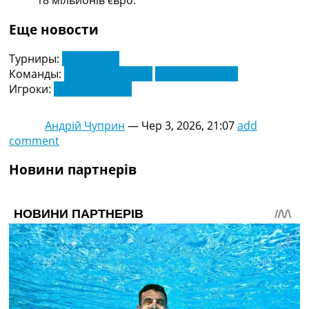
18 мільйонів євро.
Еще новости
Турниры:
Бундесліга
Команды:
Баварія Мюнхен
ПСВ Ейндховен
Игроки:
Сержіньо Дест
Андрій Чуприн
—
Чер 3, 2026, 21:07
add
comment
Новини партнерів