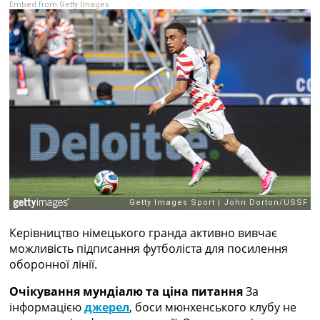
Embed from Getty Images
Рейтинг ФІФА
Телепрограма
RU
UA
Categories
Головна
Новини футболу
Відео
Новини футболу України
Футбольні трансфери
Останні коментарі
Конкурс прогнозів
Керівництво німецького гранда активно вивчає
Логін
можливість підписання футболіста для посилення
Рейтінги
оборонної лінії.
Правила
Колективний прогноз
Очікування мундіалю та ціна питання
За
Турніри
інформацією
джерел
, боси мюнхенського клубу не
Чемпіонат Світу