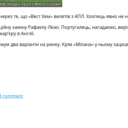
ерез те, що «Вест Хем» вилетів з АПЛ. Хлопець явно не 
ійну заміну Рафаелу Леао. Португалець, нагадаємо, вирі
р’єру в Англії.
імум два варіанти на ринку. Крім «Мілана» у ньому заціка
d comment