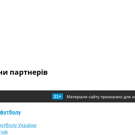
и партнерів
21+
Матеріали сайту призначені для о
футболу
утболу України
тчів