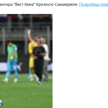
інгера “Вест Хема” Крісенсіо Саммервіля.
Подробиці пові