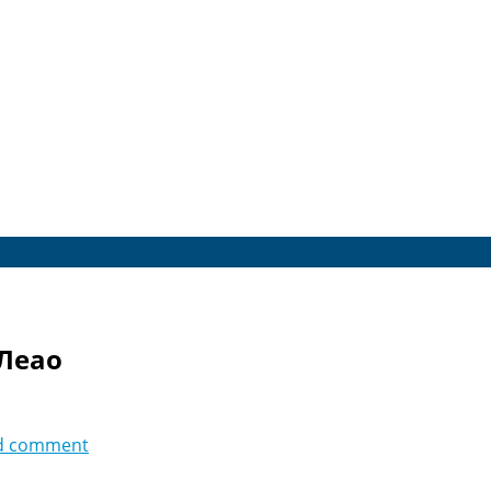
 Леао
d comment