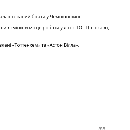
налаштований бігати у Чемпіоншипі.
шив змінити місце роботи у літнє ТО. Що цікаво,
влені «Тоттенхем» та «Астон Вілла».