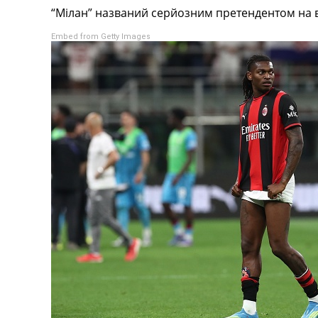
“Мілан” названий серйозним претендентом на в
Турніри
Чемпіонат Світу
Embed from Getty Images
Україна. Прем’єр-Ліга
Україна. Перша Ліга
Ліга Чемпіонів
Англія. Прем’єр-Ліга
Іспанія. Ла Ліга
Ще Турніри >>>
Таблиці
Чемпіонат Світу. Турнирні таблиці
Таблиця УПЛ
Перша Ліга
Таблиця АПЛ
Таблиця Ла Ліги
Таблиця Ліги Чемпіонів
Всі таблиці >>>
Рейтинги
Рейтинг країн УЄФА
Рейтинг клубів УЄФА
Рейтинг ФІФА