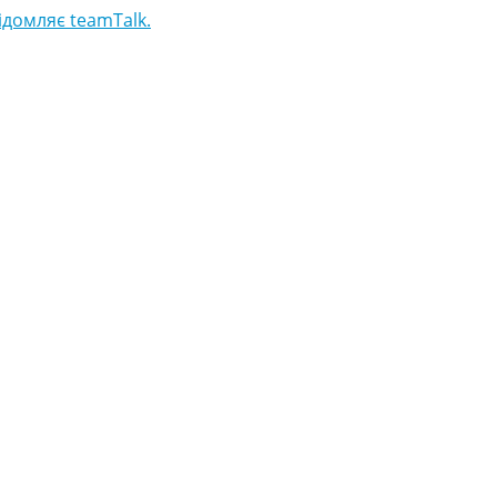
домляє teamTalk.