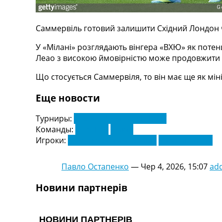
Телепрограма
RU
Саммервіль готовий залишити Східний Лондон ч
UA
У «Мілані» розглядають вінгера «ВХЮ» як потенц
Categories
Леао з високою ймовірністю може продовжити ка
Що стосується Саммервіля, то він має ще як мін
Головна
Новини футболу
Еще новости
Відео
Новини футболу України
Турниры:
Серія А. Чемпіонат Італії
Футбольні трансфери
Команды:
Вест Гем
Мілан
Останні коментарі
Игроки:
Крісенсіо Саммервілль
Рафаель Леао
Конкурс прогнозів
Логін
Рейтінги
Павло Остапенко
—
Чер 4, 2026, 15:07
ad
Правила
Новини партнерів
Колективний прогноз
Турніри
Чемпіонат Світу
Україна. Прем’єр-Ліга