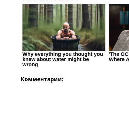
Україна. Перша Ліга
Ліга Чемпіонів
Англія. Прем’єр-Ліга
Іспанія. Ла Ліга
Ще Турніри >>>
Таблиці
Чемпіонат Світу. Турнирні таблиці
Таблиця УПЛ
Перша Ліга
Таблиця АПЛ
Таблиця Ла Ліги
Таблиця Ліги Чемпіонів
Комментарии:
Всі таблиці >>>
Рейтинги
Рейтинг країн УЄФА
Рейтинг клубів УЄФА
Рейтинг ФІФА
Телепрограма