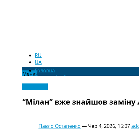
RU
UA
Головна
Меню
Новини футболу
Відео
Ексклюзив
Новини футболу України
Футбольні трансфери
“Мілан” вже знайшов заміну
Останні коментарі
Конкурс прогнозів
Логін
Рейтінги
Павло Остапенко
—
Чер 4, 2026, 15:07
ad
Правила
Колективний прогноз