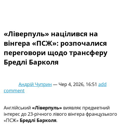
Колективний прогноз
Турніри
Чемпіонат Світу
Україна. Прем’єр-Ліга
Україна. Перша Ліга
«Ліверпуль» націлився на
Ліга Чемпіонів
вінгера «ПСЖ»: розпочалися
Англія. Прем’єр-Ліга
Іспанія. Ла Ліга
переговори щодо трансферу
Ще Турніри >>>
Бредлі Барколя
Таблиці
Чемпіонат Світу. Турнирні таблиці
Таблиця УПЛ
Перша Ліга
Андрій Чуприн
—
Чер 4, 2026, 16:51
add
Таблиця АПЛ
comment
Таблиця Ла Ліги
Таблиця Ліги Чемпіонів
Всі таблиці >>>
Англійський
«Ліверпуль»
виявляє предметний
Рейтинги
інтерес до 23-річного лівого вінгера французького
Рейтинг країн УЄФА
«ПСЖ»
Бредлі Барколя
.
Рейтинг клубів УЄФА