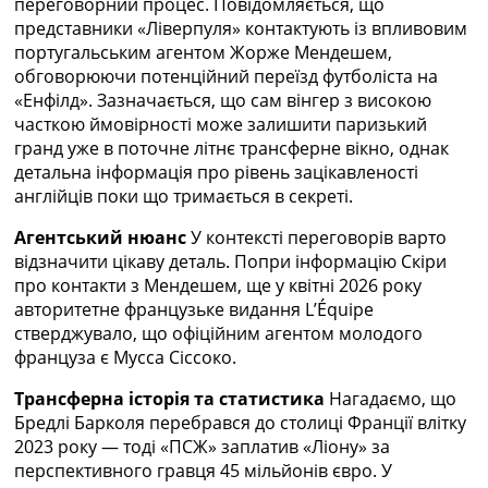
переговорний процес. Повідомляється, що
Україна. Прем’єр-Ліга
представники «Ліверпуля» контактують із впливовим
Україна. Перша Ліга
португальським агентом Жорже Мендешем,
Ліга Чемпіонів
обговорюючи потенційний переїзд футболіста на
Англія. Прем’єр-Ліга
«Енфілд». Зазначається, що сам вінгер з високою
Іспанія. Ла Ліга
часткою ймовірності може залишити паризький
Ще Турніри >>>
гранд уже в поточне літнє трансферне вікно, однак
Таблиці
детальна інформація про рівень зацікавленості
Чемпіонат Світу. Турнирні таблиці
англійців поки що тримається в секреті.
Таблиця УПЛ
Перша Ліга
Агентський нюанс
У контексті переговорів варто
Таблиця АПЛ
відзначити цікаву деталь. Попри інформацію Скіри
Таблиця Ла Ліги
про контакти з Мендешем, ще у квітні 2026 року
Таблиця Ліги Чемпіонів
авторитетне французьке видання L’Équipe
Всі таблиці >>>
стверджувало, що офіційним агентом молодого
Рейтинги
француза є Мусса Сіссоко.
Рейтинг країн УЄФА
Трансферна історія та статистика
Нагадаємо, що
Рейтинг клубів УЄФА
Бредлі Барколя перебрався до столиці Франції влітку
Рейтинг ФІФА
2023 року — тоді «ПСЖ» заплатив «Ліону» за
Телепрограма
перспективного гравця 45 мільйонів євро. У