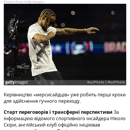
Embed from Getty Images
Рейтинг ФІФА
Телепрограма
RU
UA
Categories
Головна
Новини футболу
Відео
Новини футболу України
Футбольні трансфери
Останні коментарі
Конкурс прогнозів
Керівництво «мерсисайдців» уже робить перші кроки
Логін
для здійснення гучного переходу.
Рейтінги
Правила
Старт переговорів і трансферні перспективи
За
Колективний прогноз
інформацією відомого спортивного інсайдера Ніколо
Турніри
Скіри, англійський клуб офіційно ініціював
Чемпіонат Світу