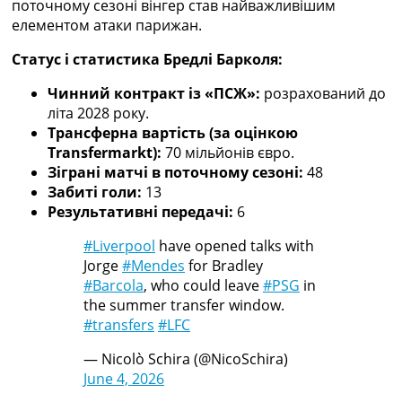
поточному сезоні вінгер став найважливішим
елементом атаки парижан.
Статус і статистика Бредлі Барколя:
Чинний контракт із «ПСЖ»:
розрахований до
літа 2028 року.
Трансферна вартість (за оцінкою
Transfermarkt):
70 мільйонів євро.
Зіграні матчі в поточному сезоні:
48
Забиті голи:
13
Результативні передачі:
6
#Liverpool
have opened talks with
Jorge
#Mendes
for Bradley
#Barcola
, who could leave
#PSG
in
the summer transfer window.
#transfers
#LFC
— Nicolò Schira (@NicoSchira)
June 4, 2026