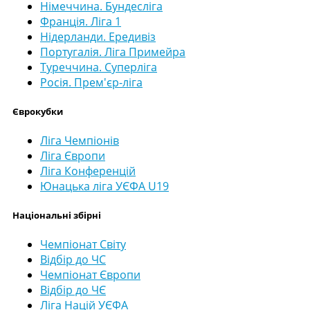
Німеччина. Бундесліга
Франція. Ліга 1
Нідерланди. Ередивіз
Португалія. Ліга Примейра
Туреччина. Суперліга
Росія. Прем'єр-ліга
Єврокубки
Ліга Чемпіонів
Ліга Європи
Ліга Конференцій
Юнацька ліга УЄФА U19
Національні збірні
Чемпіонат Світу
Відбір до ЧС
Чемпіонат Європи
Відбір до ЧЄ
Ліга Націй УЄФА