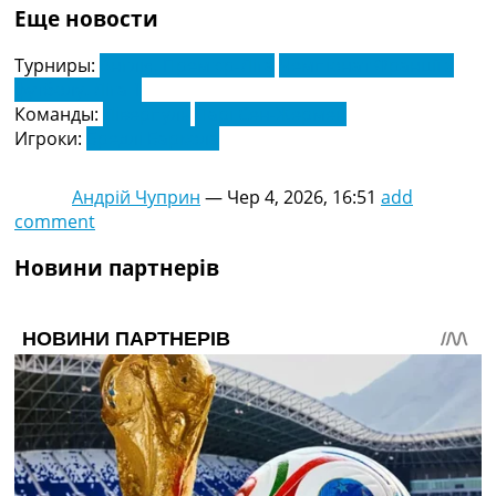
Еще новости
Турниры:
Англія. Прем'єр-Ліга
Чемпіонат Франції з
футболу. Ліга 1
Команды:
Ліверпуль
Парі Сен-Жермен
Игроки:
Бредлі Баркола
Андрій Чуприн
—
Чер 4, 2026, 16:51
add
comment
Новини партнерів