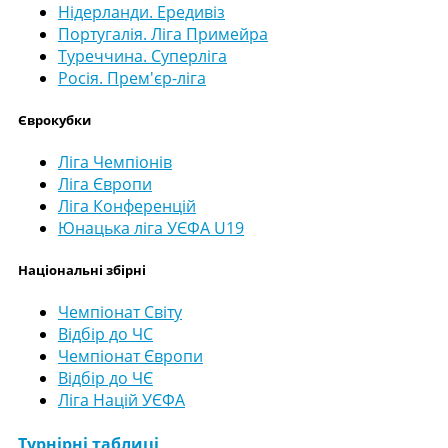
Нідерланди. Ередивіз
Португалія. Ліга Примейра
Туреччина. Суперліга
Росія. Прем'єр-ліга
Єврокубки
Ліга Чемпіонів
Ліга Європи
Ліга Конференцій
Юнацька ліга УЄФА U19
Національні збірні
Чемпіонат Світу
Відбір до ЧС
Чемпіонат Європи
Відбір до ЧЄ
Ліга Націй УЄФА
Турнірні таблиці