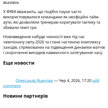
вказівок.
Україна. Прем’єр-Ліга
Україна. Перша Ліга
У ФІФА вважають, що подібні паузи часто
Ліга Чемпіонів
використовувалися командами як неофіційні тайм-
Англія. Прем’єр-Ліга
аути, які дозволяли тренерам коригувати тактику та
Іспанія. Ла Ліга
збивали темп гри.
Ще Турніри >>>
Таблиці
Нововведення набуде чинності вже під час
Чемпіонат Світу. Турнирні таблиці
чемпіонату світу-2026 та стане частиною комплексу
Таблиця УПЛ
заходів, спрямованих на підвищення динаміки матчів
Перша Ліга
і скорочення випадків навмисного затягування часу.
Таблиця АПЛ
Таблиця Ла Ліги
Еще новости
Таблиця Ліги Чемпіонів
Всі таблиці >>>
Рейтинги
Олександр Яцентюк
—
Чер 4, 2026, 17:20
add
Рейтинг країн УЄФА
comment
Рейтинг клубів УЄФА
Рейтинг ФІФА
Новини партнерів
Телепрограма