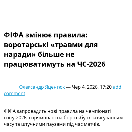
Колективний прогноз
Турніри
Чемпіонат Світу
Україна. Прем’єр-Ліга
Україна. Перша Ліга
ФІФА змінює правила:
Ліга Чемпіонів
воротарські «травми для
Англія. Прем’єр-Ліга
Іспанія. Ла Ліга
наради» більше не
Ще Турніри >>>
працюватимуть на ЧС-2026
Таблиці
Чемпіонат Світу. Турнирні таблиці
Таблиця УПЛ
Перша Ліга
Олександр Яцентюк
—
Чер 4, 2026, 17:20
add
Таблиця АПЛ
comment
Таблиця Ла Ліги
Таблиця Ліги Чемпіонів
Всі таблиці >>>
ФІФА запровадить нові правила на чемпіонаті
Рейтинги
світу-2026, спрямовані на боротьбу із затягуванням
Рейтинг країн УЄФА
часу та штучними паузами під час матчів.
Рейтинг клубів УЄФА