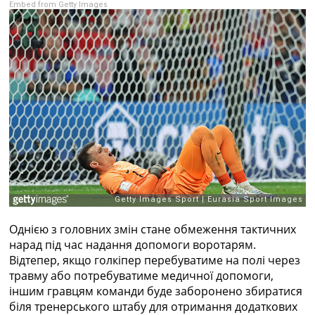
Embed from Getty Images
Рейтинг ФІФА
Телепрограма
RU
UA
Categories
Головна
Новини футболу
Відео
Новини футболу України
Футбольні трансфери
Останні коментарі
Конкурс прогнозів
Однією з головних змін стане обмеження тактичних
Логін
нарад під час надання допомоги воротарям.
Рейтінги
Відтепер, якщо голкіпер перебуватиме на полі через
Правила
травму або потребуватиме медичної допомоги,
Колективний прогноз
іншим гравцям команди буде заборонено збиратися
Турніри
біля тренерського штабу для отримання додаткових
Чемпіонат Світу