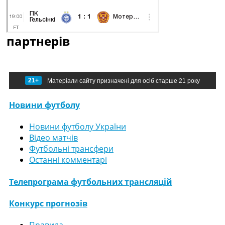
партнерів
21+
Матеріали сайту призначені для осіб старше 21 року
Новини футболу
Новини футболу України
Відео матчів
Футбольні трансфери
Останні комментарі
Телепрограма футбольних трансляцій
Конкурс прогнозів