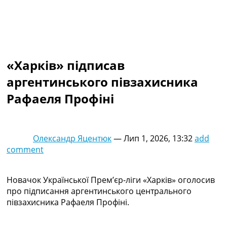
Колективний прогноз
Турніри
Чемпіонат Світу
Україна. Прем’єр-Ліга
Україна. Перша Ліга
«Харків» підписав
Ліга Чемпіонів
Англія. Прем’єр-Ліга
аргентинського півзахисника
Іспанія. Ла Ліга
Рафаеля Профіні
Ще Турніри >>>
Таблиці
Чемпіонат Світу. Турнирні таблиці
Таблиця УПЛ
Олександр Яцентюк
—
Лип 1, 2026, 13:32
add
Перша Ліга
comment
Таблиця АПЛ
Таблиця Ла Ліги
Таблиця Ліги Чемпіонів
Новачок Української Прем’єр-ліги «Харків» оголосив
Всі таблиці >>>
про підписання аргентинського центрального
Рейтинги
півзахисника Рафаеля Профіні.
Рейтинг країн УЄФА
Рейтинг клубів УЄФА