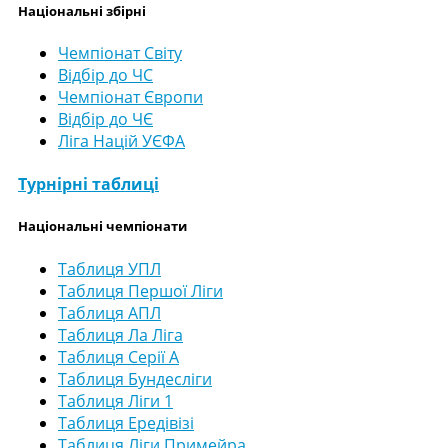
Національні збірні
Чемпіонат Світу
Відбір до ЧС
Чемпіонат Європи
Відбір до ЧЄ
Ліга Націй УЄФА
Турнірні таблиці
Національні чемпіонати
Таблиця УПЛ
Таблиця Першої Ліги
Таблиця АПЛ
Таблиця Ла Ліга
Таблиця Серії А
Таблиця Бундесліги
Таблиця Ліги 1
Таблиця Ередівізі
Таблиця Ліги Примейра