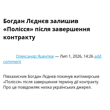
Колективний прогноз
Турніри
Чемпіонат Світу
Богдан Лєднєв залишив
Україна. Прем’єр-Ліга
Україна. Перша Ліга
«Полісся» після завершення
Ліга Чемпіонів
контракту
Англія. Прем’єр-Ліга
Іспанія. Ла Ліга
Ще Турніри >>>
Таблиці
Олександр Яцентюк
—
Лип 1, 2026, 14:26
add
Чемпіонат Світу. Турнирні таблиці
comment
Таблиця УПЛ
Перша Ліга
Таблиця АПЛ
Півзахисник Богдан Лєднєв покинув житомирське
Таблиця Ла Ліги
«Полісся» після завершення терміну дії контракту.
Таблиця Ліги Чемпіонів
Про це повідомляє низка українських джерел.
Всі таблиці >>>
Рейтинги
Рейтинг країн УЄФА
Рейтинг клубів УЄФА