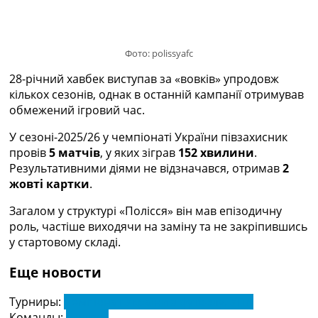
Україна. Прем’єр-Ліга
Україна. Перша Ліга
Ліга Чемпіонів
Фото: polissyafc
Англія. Прем’єр-Ліга
Іспанія. Ла Ліга
28-річний хавбек виступав за «вовків» упродовж
Ще Турніри >>>
кількох сезонів, однак в останній кампанії отримував
Таблиці
обмежений ігровий час.
Чемпіонат Світу. Турнирні таблиці
Таблиця УПЛ
У сезоні-2025/26 у чемпіонаті України півзахисник
Перша Ліга
провів
5 матчів
, у яких зіграв
152 хвилини
.
Таблиця АПЛ
Результативними діями не відзначався, отримав
2
Таблиця Ла Ліги
жовті картки
.
Таблиця Ліги Чемпіонів
Загалом у структурі «Полісся» він мав епізодичну
Всі таблиці >>>
роль, частіше виходячи на заміну та не закріпившись
Рейтинги
у стартовому складі.
Рейтинг країн УЄФА
Рейтинг клубів УЄФА
Еще новости
Рейтинг ФІФА
Телепрограма
Турниры:
Чемпіонат України з футболу. УПЛ
Команды:
Полісся