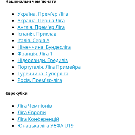
Національні чемпіонати
Україна. Прем'єр Ліга
Україна. Перша Ліга
Англія. Прем'єр Ліга
Іспанія. Приклад
Італія. Серія А
Німеччина. Бундесліга
Франція. Ліга 1
Нідерланди. Ередивіз
Португалія. Ліга Примейра
Туреччина. Суперліга
Росія. Прем'єр-ліга
Єврокубки
Ліга Чемпіонів
Ліга Європи
Ліга Конференцій
Юнацька ліга УЄФА U19