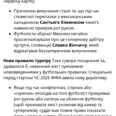
червону картку.
Україна. Прем’єр-Ліга
Україна. Перша Ліга
Причиною вилучення стало те, що під час
Ліга Чемпіонів
словесної перепалки з мексиканським
Англія. Прем’єр-Ліга
нападником
Сантьяго Хіменесом
Інкап’є
Іспанія. Ла Ліга
навмисно прикрив рот рукою.
Ще Турніри >>>
Футболісти збірної Мексики негайно
Таблиці
просигналізували про це головному арбітру
Чемпіонат Світу. Турнирні таблиці
зустрічі, словенцю
Славко Вінчичу
, який
Таблиця УПЛ
відреагував беззаперечним вилученням.
Перша Ліга
Нове правило турніру
Таке суворе покарання за,
Таблиця АПЛ
здавалося б, невинний жест зумовлене
Таблиця Ла Ліги
нововведеннями у футбольних правилах. Спеціально
Таблиця Ліги Чемпіонів
перед стартом ЧС-2026 ФІФА ввела нову директиву:
Всі таблиці >>>
Рейтинги
Якщо під час конфліктних, спірних або
Рейтинг країн УЄФА
«гарячих» епізодів на полі футболіст прикриває
Рейтинг клубів УЄФА
рот рукою або натягує на обличчя футболку
Рейтинг ФІФА
(щоб приховати зміст розмови від камер та
Телепрограма
суперників), суддя має повне право показати