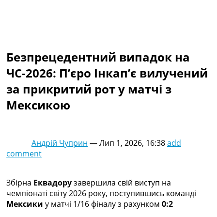
Колективний прогноз
Турніри
Чемпіонат Світу
Україна. Прем’єр-Ліга
Україна. Перша Ліга
Безпрецедентний випадок на
Ліга Чемпіонів
ЧС-2026: П’єро Інкап’є вилучений
Англія. Прем’єр-Ліга
Іспанія. Ла Ліга
за прикритий рот у матчі з
Ще Турніри >>>
Мексикою
Таблиці
Чемпіонат Світу. Турнирні таблиці
Таблиця УПЛ
Перша Ліга
Андрій Чуприн
—
Лип 1, 2026, 16:38
add
Таблиця АПЛ
comment
Таблиця Ла Ліги
Таблиця Ліги Чемпіонів
Всі таблиці >>>
Збірна
Еквадору
завершила свій виступ на
Рейтинги
чемпіонаті світу 2026 року, поступившись команді
Рейтинг країн УЄФА
Мексики
у матчі 1/16 фіналу з рахунком
0:2
Рейтинг клубів УЄФА