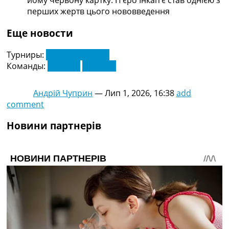
йому червону картку. П’єро Інкап’є став однією з
перших жертв цього нововведення
Еще новости
Турниры:
Чемпіонат Світу
Команды:
Еквадор
Мексика
Андрій Чуприн
—
Лип 1, 2026, 16:38
add
comment
Новини партнерів