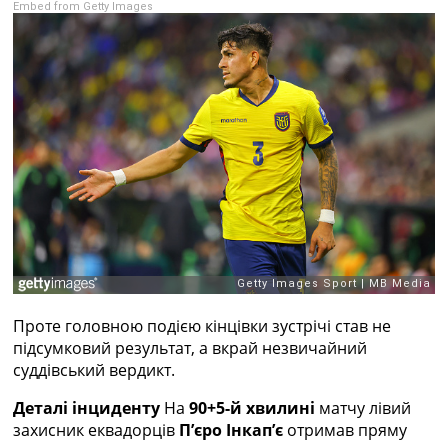
Embed from Getty Images
Рейтинг ФІФА
Телепрограма
RU
UA
Categories
Головна
Новини футболу
Відео
Новини футболу України
Футбольні трансфери
Останні коментарі
Конкурс прогнозів
Проте головною подією кінцівки зустрічі став не
Логін
підсумковий результат, а вкрай незвичайний
Рейтінги
суддівський вердикт.
Правила
Колективний прогноз
Деталі інциденту
На
90+5-й хвилині
матчу лівий
Турніри
захисник еквадорців
П’єро Інкап’є
отримав пряму
Чемпіонат Світу