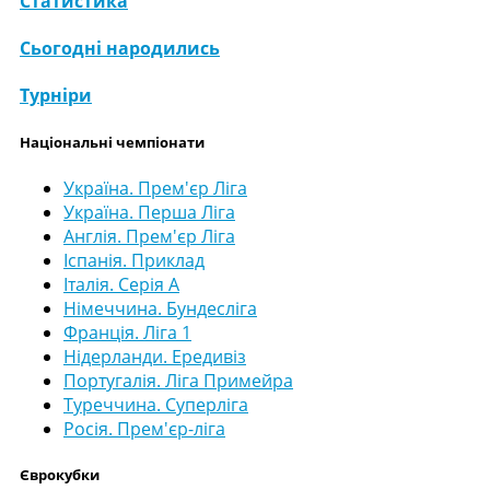
Статистика
Сьогодні народились
Турніри
Національні чемпіонати
Україна. Прем'єр Ліга
Україна. Перша Ліга
Англія. Прем'єр Ліга
Іспанія. Приклад
Італія. Серія А
Німеччина. Бундесліга
Франція. Ліга 1
Нідерланди. Ередивіз
Португалія. Ліга Примейра
Туреччина. Суперліга
Росія. Прем'єр-ліга
Єврокубки