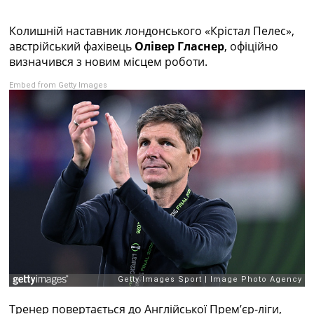
Колективний прогноз
Турніри
Колишній наставник лондонського «Крістал Пелес»,
Чемпіонат Світу
австрійський фахівець
Олівер Гласнер
, офіційно
Україна. Прем’єр-Ліга
визначився з новим місцем роботи.
Україна. Перша Ліга
Embed from Getty Images
Ліга Чемпіонів
Англія. Прем’єр-Ліга
Іспанія. Ла Ліга
Ще Турніри >>>
Таблиці
Чемпіонат Світу. Турнирні таблиці
Таблиця УПЛ
Перша Ліга
Таблиця АПЛ
Таблиця Ла Ліги
Таблиця Ліги Чемпіонів
Всі таблиці >>>
Рейтинги
Рейтинг країн УЄФА
Рейтинг клубів УЄФА
Тренер повертається до Англійської Прем’єр-ліги,