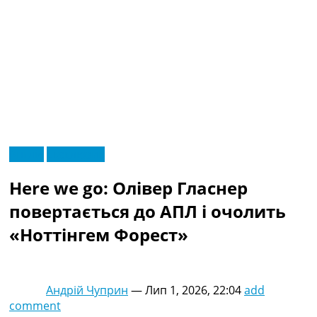
RU
Англія
Ексклюзив
UA
Головна
Меню
Here we go: Олівер Гласнер
Новини футболу
Відео
повертається до АПЛ і очолить
Новини футболу України
«Ноттінгем Форест»
Футбольні трансфери
Останні коментарі
Конкурс прогнозів
Логін
Андрій Чуприн
—
Лип 1, 2026, 22:04
add
Рейтінги
comment
Правила