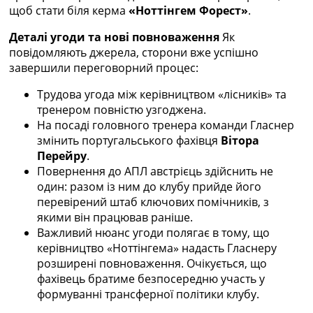
Рейтинг ФІФА
щоб стати біля керма
«Ноттінгем Форест»
.
Телепрограма
Деталі угоди та нові повноваження
Як
RU
повідомляють джерела, сторони вже успішно
UA
завершили переговорний процес:
Categories
Трудова угода між керівництвом «лісників» та
тренером повністю узгоджена.
Головна
На посаді головного тренера команди Гласнер
Новини футболу
змінить португальського фахівця
Вітора
Відео
Перейру
.
Новини футболу України
Повернення до АПЛ австрієць здійснить не
Футбольні трансфери
один: разом із ним до клубу прийде його
Останні коментарі
перевірений штаб ключових помічників, з
Конкурс прогнозів
якими він працював раніше.
Логін
Важливий нюанс угоди полягає в тому, що
Рейтінги
керівництво «Ноттінгема» надасть Гласнеру
Правила
розширені повноваження. Очікується, що
Колективний прогноз
фахівець братиме безпосередню участь у
Турніри
формуванні трансферної політики клубу.
Чемпіонат Світу