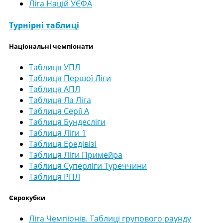
Ліга Націй УЄФА
Турнірні таблиці
Національні чемпіонати
Таблиця УПЛ
Таблиця Першої Ліги
Таблиця АПЛ
Таблиця Ла Ліга
Таблиця Серії А
Таблиця Бундесліги
Таблиця Ліги 1
Таблиця Ередівізі
Таблиця Ліги Примейра
Таблиця Суперліги Туреччини
Таблиця РПЛ
Єврокубки
Ліга Чемпіонів. Таблиці групового раунду