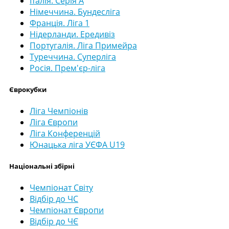
Італія. Серія А
Німеччина. Бундесліга
Франція. Ліга 1
Нідерланди. Ередивіз
Португалія. Ліга Примейра
Туреччина. Суперліга
Росія. Прем'єр-ліга
Єврокубки
Ліга Чемпіонів
Ліга Європи
Ліга Конференцій
Юнацька ліга УЄФА U19
Національні збірні
Чемпіонат Світу
Відбір до ЧС
Чемпіонат Європи
Відбір до ЧЄ