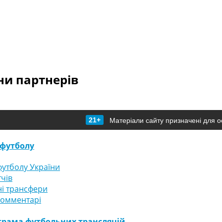
и партнерів
21+
Матеріали сайту призначені для о
футболу
утболу України
тчів
і трансфери
комментарі
грама футбольних трансляцій