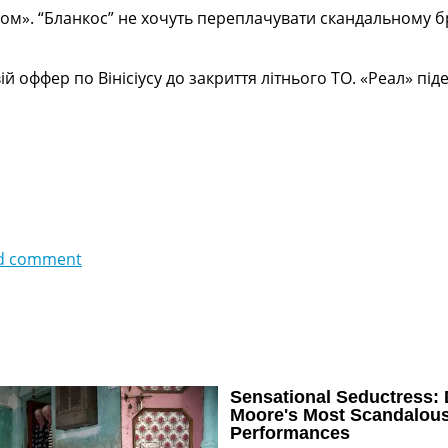
лом». “Бланкос” не хочуть переплачувати скандальному б
й оффер по Вінісіусу до закриття літнього ТО. «Реал» під
d comment