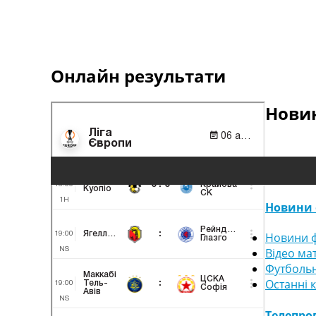
Онлайн результати
Новин
Новини 
Новини ф
Відео ма
Футбольн
Останні 
Телепро