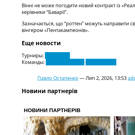
Телепрограма
Вінні не може погодити новий контракт із «Реа
керівники “Баварії”.
RU
UA
Зазначається, що “роттен” можуть направити сві
вінгером «Пентакампеонів».
Categories
Еще новости
Головна
Новини футболу
Турниры:
Бундесліга
Відео
Команды:
Баварія Мюнхен
Реал Мадрид
Новини футболу України
Футбольні трансфери
Павло Остапенко
—
Лип 2, 2026, 13:53
ad
Останні коментарі
Конкурс прогнозів
Новини партнерів
Логін
Рейтінги
Правила
Колективний прогноз
Турніри
Чемпіонат Світу
Україна. Прем’єр-Ліга