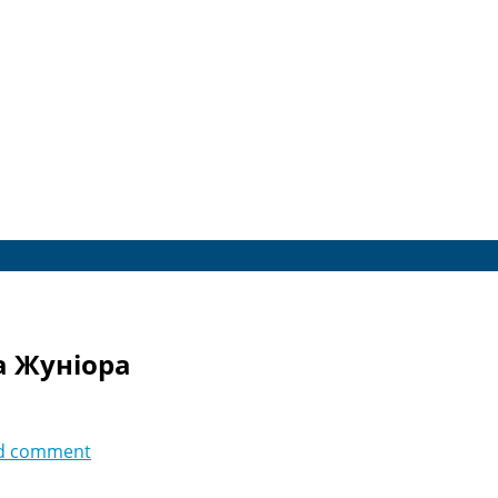
а Жуніора
d comment