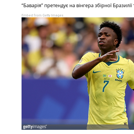
“Баварія” претендує на вінгера збірної Бразилії
Турніри
Чемпіонат Світу
Embed from Getty Images
Україна. Прем’єр-Ліга
Україна. Перша Ліга
Ліга Чемпіонів
Англія. Прем’єр-Ліга
Іспанія. Ла Ліга
Ще Турніри >>>
Таблиці
Чемпіонат Світу. Турнирні таблиці
Таблиця УПЛ
Перша Ліга
Таблиця АПЛ
Таблиця Ла Ліги
Таблиця Ліги Чемпіонів
Всі таблиці >>>
Рейтинги
Рейтинг країн УЄФА
Рейтинг клубів УЄФА
Рейтинг ФІФА