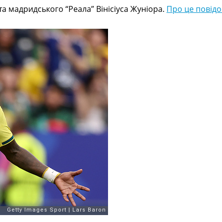
 та мадридського “Реала” Вінісіуса Жуніора.
Про це повідо