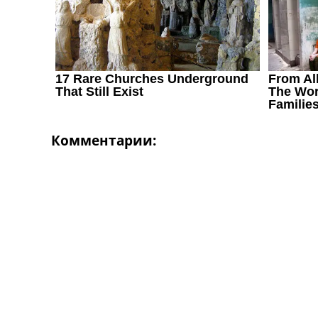
Україна. Перша Ліга
Ліга Чемпіонів
Англія. Прем’єр-Ліга
Іспанія. Ла Ліга
Ще Турніри >>>
Таблиці
Чемпіонат Світу. Турнирні таблиці
Таблиця УПЛ
Перша Ліга
Комментарии:
Таблиця АПЛ
Таблиця Ла Ліги
Таблиця Ліги Чемпіонів
Всі таблиці >>>
Рейтинги
Рейтинг країн УЄФА
Рейтинг клубів УЄФА
Рейтинг ФІФА
Телепрограма