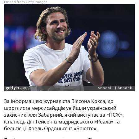
Embed from Getty Images
Рейтинг ФІФА
Телепрограма
RU
UA
Categories
Головна
Новини футболу
Відео
Новини футболу України
Футбольні трансфери
Останні коментарі
Конкурс прогнозів
За інформацією журналіста Вілсона Кокса, до
Логін
шортлиста мерсисайдців увійшли український
Рейтінги
захисник Ілля Забарний, який виступає за «ПСЖ»,
Правила
іспанець Дін Гейсен із мадридського «Реала» та
Колективний прогноз
бельгієць Хоель Ордоньєс із «Брюгге».
Турніри
Чемпіонат Світу