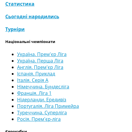
Статистика
Сьогодні народились
Турніри
Національні чемпіонати
Україна. Прем'єр Ліга
Україна. Перша Ліга
Англія. Прем'єр Ліга
Іспанія. Приклад
Італія. Серія А
Німеччина. Бундесліга
Франція. Ліга 1
Нідерланди. Ередивіз
Португалія. Ліга Примейра
Туреччина. Суперліга
Росія. Прем'єр-ліга
Єврокубки