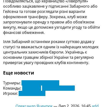
Повідомляється, що керівництво «Ліверпуля»
Україна. Прем’єр-Ліга
особливо зацікавлене у підписанні Забарного або
Україна. Перша Ліга
Гейсена та готове розглядати різні варіанти
Ліга Чемпіонів
оформлення трансферу. Зокрема, клуб може
Англія. Прем’єр-Ліга
запропонувати оренду з правом або обов’язком
Іспанія. Ла Ліга
викупу, якщо це допоможе узгодити угоду та обійти
Ще Турніри >>>
фінансові обмеження.
Таблиці
Чемпіонат Світу. Турнирні таблиці
Ілля Забарний останніми роками суттєво додав у
Таблиця УПЛ
статусі та вважається одним із найкращих молодих
Перша Ліга
центральних захисників Європи. Українець є
Таблиця АПЛ
основним гравцем збірної України та регулярно
Таблиця Ла Ліги
привертає увагу провідних клубів континенту.
Таблиця Ліги Чемпіонів
Всі таблиці >>>
Еще новости
Рейтинги
Рейтинг країн УЄФА
Турниры:
Англія. Прем'єр-Ліга
Рейтинг клубів УЄФА
Команды:
Ліверпуль
Парі Сен-Жермен
Рейтинг ФІФА
Игроки:
Ілля Забарний
Телепрограма
Олександр Яцентюк
—
Лип 2, 2026, 16:45
add