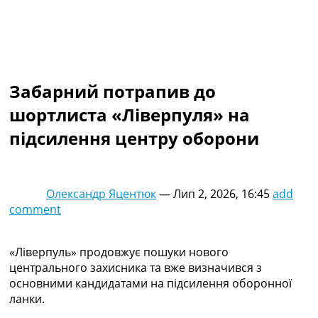
Колективний прогноз
Турніри
Чемпіонат Світу
Україна. Прем’єр-Ліга
Україна. Перша Ліга
Забарний потрапив до
Ліга Чемпіонів
Англія. Прем’єр-Ліга
шортлиста «Ліверпуля» на
Іспанія. Ла Ліга
підсилення центру оборони
Ще Турніри >>>
Таблиці
Чемпіонат Світу. Турнирні таблиці
Таблиця УПЛ
Олександр Яцентюк
—
Лип 2, 2026, 16:45
add
Перша Ліга
comment
Таблиця АПЛ
Таблиця Ла Ліги
Таблиця Ліги Чемпіонів
«Ліверпуль» продовжує пошуки нового
Всі таблиці >>>
центрального захисника та вже визначився з
Рейтинги
основними кандидатами на підсилення оборонної
Рейтинг країн УЄФА
ланки.
Рейтинг клубів УЄФА