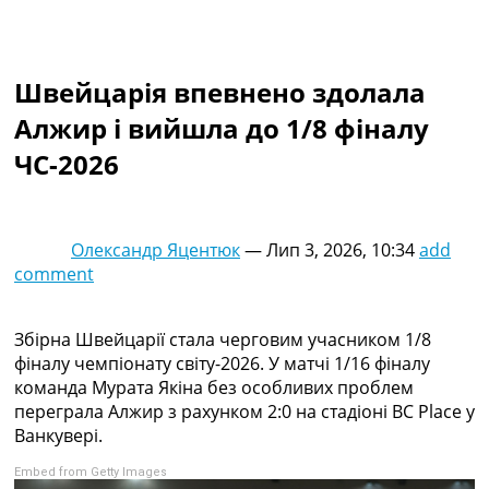
Колективний прогноз
Турніри
Чемпіонат Світу
Швейцарія впевнено здолала
Україна. Прем’єр-Ліга
Україна. Перша Ліга
Алжир і вийшла до 1/8 фіналу
Ліга Чемпіонів
ЧС-2026
Англія. Прем’єр-Ліга
Іспанія. Ла Ліга
Ще Турніри >>>
Таблиці
Олександр Яцентюк
—
Лип 3, 2026, 10:34
add
Чемпіонат Світу. Турнирні таблиці
comment
Таблиця УПЛ
Перша Ліга
Таблиця АПЛ
Збірна Швейцарії стала черговим учасником 1/8
Таблиця Ла Ліги
фіналу чемпіонату світу-2026. У матчі 1/16 фіналу
Таблиця Ліги Чемпіонів
команда Мурата Якіна без особливих проблем
Всі таблиці >>>
переграла Алжир з рахунком 2:0 на стадіоні BC Place у
Рейтинги
Ванкувері.
Рейтинг країн УЄФА
Embed from Getty Images
Рейтинг клубів УЄФА