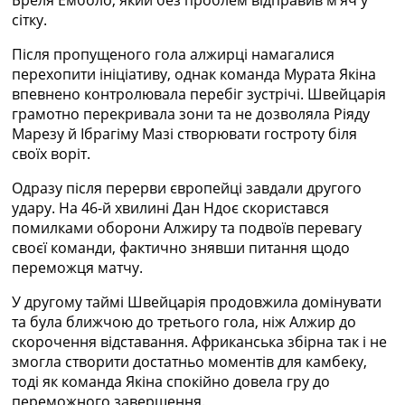
Україна. Прем’єр-Ліга
сітку.
Україна. Перша Ліга
Ліга Чемпіонів
Після пропущеного гола алжирці намагалися
Англія. Прем’єр-Ліга
перехопити ініціативу, однак команда Мурата Якіна
Іспанія. Ла Ліга
впевнено контролювала перебіг зустрічі. Швейцарія
Ще Турніри >>>
грамотно перекривала зони та не дозволяла Ріяду
Таблиці
Марезу й Ібрагіму Мазі створювати гостроту біля
Чемпіонат Світу. Турнирні таблиці
своїх воріт.
Таблиця УПЛ
Одразу після перерви європейці завдали другого
Перша Ліга
удару. На 46-й хвилині Дан Ндоє скористався
Таблиця АПЛ
помилками оборони Алжиру та подвоїв перевагу
Таблиця Ла Ліги
своєї команди, фактично знявши питання щодо
Таблиця Ліги Чемпіонів
переможця матчу.
Всі таблиці >>>
Рейтинги
У другому таймі Швейцарія продовжила домінувати
Рейтинг країн УЄФА
та була ближчою до третього гола, ніж Алжир до
Рейтинг клубів УЄФА
скорочення відставання. Африканська збірна так і не
Рейтинг ФІФА
змогла створити достатньо моментів для камбеку,
Телепрограма
тоді як команда Якіна спокійно довела гру до
переможного завершення.