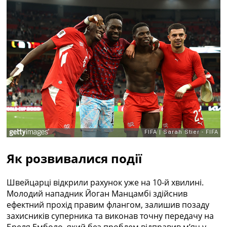
Рейтинг ФІФА
Телепрограма
RU
UA
Categories
Головна
Новини футболу
Відео
Новини футболу України
Футбольні трансфери
Останні коментарі
Як розвивалися події
Конкурс прогнозів
Логін
Рейтінги
Швейцарці відкрили рахунок уже на 10-й хвилині.
Правила
Молодий нападник Йоган Манцамбі здійснив
Колективний прогноз
ефектний прохід правим флангом, залишив позаду
Турніри
захисників суперника та виконав точну передачу на
Чемпіонат Світу
Бреля Емболо, який без проблем відправив м’яч у