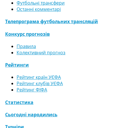
Футбольні трансфери
Останні комментарі
Телепрограма футбольних трансляцій
Конкурс прогнозів
Правила
Колективний прогноз
Рейтинги
Рейтинг країн УЄФА
Рейтинг клубів УЄФА
Рейтинг ФІФА
Статистика
Сьогодні народились
Турніри