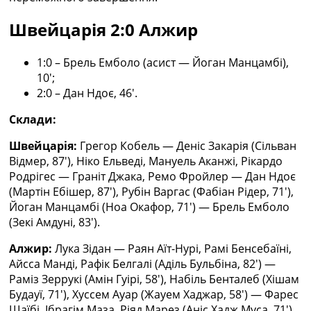
Швейцарія 2:0 Алжир
1:0 – Брель Емболо (асист — Йоган Манцамбі),
10′;
2:0 – Дан Ндоє, 46′.
Склади:
Швейцарія:
Грегор Кобель — Деніс Закарія (Сільван
Відмер, 87′), Ніко Ельведі, Мануель Аканжі, Рікардо
Родрігес — Граніт Джака, Ремо Фройлер — Дан Ндоє
(Мартін Ебішер, 87′), Рубін Варгас (Фабіан Рідер, 71′),
Йоган Манцамбі (Ноа Окафор, 71′) — Брель Емболо
(Зекі Амдуні, 83′).
Алжир:
Лука Зідан — Раян Аїт-Нурі, Рамі Бенсебаїні,
Айсса Манді, Рафік Белгалі (Аділь Бульбіна, 82′) —
Раміз Зеррукі (Амін Гуірі, 58′), Набіль Бенталеб (Хішам
Будауї, 71′), Хуссем Ауар (Жауем Хаджар, 58′) — Фарес
Шаїбі, Ібрагім Маза, Ріяд Марез (Аніс Хадж Муса, 71′).