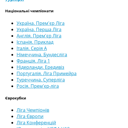
Національні чемпіонати
Україна. Прем'єр Ліга
Україна. Перша Ліга
Англія. Прем'єр Ліга
Іспанія. Приклад
Італія. Серія А
Німеччина. Бундесліга
Франція. Ліга 1
Нідерланди. Ередивіз
Португалія. Ліга Примейра
Туреччина. Суперліга
Росія. Прем'єр-ліга
Єврокубки
Ліга Чемпіонів
Ліга Європи
Ліга Конференцій