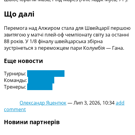
Що далі
Перемога над Алжиром стала для Швейцарії першою
звитягою у матчі плей-оф чемпіонату світу за останні
88 років. У 1/8 фіналу швейцарська збірна
зустрінеться з переможцем пари Колумбія — Гана.
Еще новости
Турниры:
Чемпіонат Світу
Команды:
Швейцарія
Тренеры:
Мурат Якін
Олександр Яцентюк
—
Лип 3, 2026, 10:34
add
comment
Новини партнерів