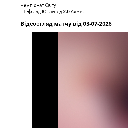
Чемпіонат Світу
Турніри
Шеффілд Юнайтед
2:0
Алжир
Чемпіонат Світу
Україна. Прем’єр-Ліга
Відеоогляд матчу від 03-07-2026
Україна. Перша Ліга
Ліга Чемпіонів
Англія. Прем’єр-Ліга
Іспанія. Ла Ліга
Ще Турніри >>>
Таблиці
Чемпіонат Світу. Турнирні таблиці
Таблиця УПЛ
Перша Ліга
Таблиця АПЛ
Таблиця Ла Ліги
Таблиця Ліги Чемпіонів
Всі таблиці >>>
Рейтинги
Рейтинг країн УЄФА
Рейтинг клубів УЄФА
Рейтинг ФІФА