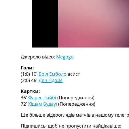
Телепрограма
RU
UA
Categories
Головна
Новини футболу
Джерело відео:
Megogo
Відео
Новини футболу України
Голи:
Футбольні трансфери
(1:0) 10′
Бріл Емболо
асист
Останні коментарі
(2:0) 46′
Ден Ндойє
Конкурс прогнозів
Логін
Картки:
Рейтінги
36′
Фарес Чайбі
(Попередження)
Правила
72′
Хішам Будауї
(Попередження)
Колективний прогноз
Ще більше відеооглядів матчів в нашому телегр
Турніри
Чемпіонат Світу
Підпишись, щоб не пропустити найцікавіше:
Україна. Прем’єр-Ліга