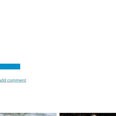
шам Будауї
add comment