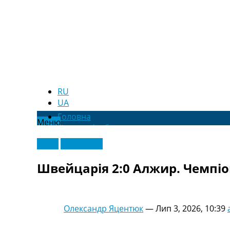
RU
UA
Головна
Меню
Новини футболу
Відео
Відео
Ексклюзив
Новини футболу України
Футбольні трансфери
Швейцарія 2:0 Алжир. Чемпіон
Останні коментарі
Конкурс прогнозів
Логін
Рейтінги
Олександр Яцентюк
—
Лип 3, 2026, 10:39
Правила
Колективний прогноз