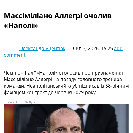
Колективний прогноз
Турніри
Массіміліано Аллегрі очолив
Чемпіонат Світу
«Наполі»
Україна. Прем’єр-Ліга
Україна. Перша Ліга
Ліга Чемпіонів
Англія. Прем’єр-Ліга
Олександр Яцентюк
—
Лип 3, 2026, 15:25
add
Іспанія. Ла Ліга
comment
Ще Турніри >>>
Таблиці
Чемпіонат Світу. Турнирні таблиці
Чемпіон Італії «Наполі» оголосив про призначення
Таблиця УПЛ
Массіміліано Аллегрі на посаду головного тренера
Перша Ліга
команди. Неаполітанський клуб підписав із 58-річним
Таблиця АПЛ
фахівцем контракт до червня 2029 року.
Таблиця Ла Ліги
Embed from Getty Images
Таблиця Ліги Чемпіонів
Всі таблиці >>>
Рейтинги
Рейтинг країн УЄФА
Рейтинг клубів УЄФА