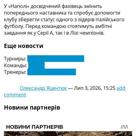
Україна. Прем’єр-Ліга
У «Наполі» досвідчений фахівець змінить
Україна. Перша Ліга
попереднього наставника та спробує допомогти
Ліга Чемпіонів
клубу зберегти статус одного з лідерів італійського
Англія. Прем’єр-Ліга
футболу. Перед командою стоятимуть амбітні
Іспанія. Ла Ліга
завдання як у Серії А, так і в Лізі чемпіонів.
Ще Турніри >>>
Таблиці
Еще новости
Чемпіонат Світу. Турнирні таблиці
Таблиця УПЛ
Турниры:
Серія А. Чемпіонат Італії
Перша Ліга
Команды:
Наполі
Таблиця АПЛ
Тренеры:
Массиміліано Алегрі
Таблиця Ла Ліги
Таблиця Ліги Чемпіонів
Олександр Яцентюк
—
Лип 3, 2026, 15:25
add
Всі таблиці >>>
comment
Рейтинги
Рейтинг країн УЄФА
Новини партнерів
Рейтинг клубів УЄФА
Рейтинг ФІФА
Телепрограма