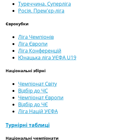
Туреччина. Суперліга
Росія. Прем'єр-ліга
Єврокубки
Ліга Чемпіонів
Ліга Європи
Ліга Конференцій
Юнацька ліга УЄФА U19
Національні збірні
Чемпіонат Світу
Відбір до ЧС
Чемпіонат Європи
Відбір до ЧЄ
Ліга Націй УЄФА
Турнірні таблиці
Національні чемпіонати