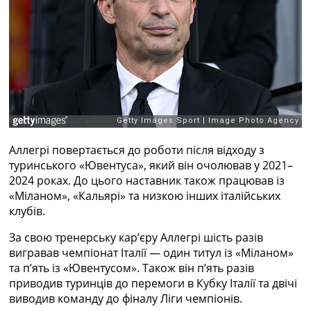
Рейтинг ФІФА
Телепрограма
RU
UA
Categories
Головна
Новини футболу
Аллегрі повертається до роботи після відходу з
Відео
туринського «Ювентуса», який він очолював у 2021–
Новини футболу України
2024 роках. До цього наставник також працював із
Футбольні трансфери
«Міланом», «Кальярі» та низкою інших італійських
Останні коментарі
клубів.
Конкурс прогнозів
Логін
За свою тренерську кар’єру Аллегрі шість разів
Рейтінги
вигравав чемпіонат Італії — один титул із «Міланом»
Правила
та п’ять із «Ювентусом». Також він п’ять разів
Колективний прогноз
приводив туринців до перемоги в Кубку Італії та двічі
Турніри
виводив команду до фіналу Ліги чемпіонів.
Чемпіонат Світу