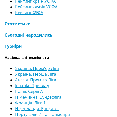
Рейтинг країн УЄФА
Рейтинг клубів УЄФА
Рейтинг ФІФА
Статистика
Сьогодні народились
Турніри
Національні чемпіонати
Україна. Прем'єр Ліга
Україна. Перша Ліга
Англія. Прем'єр Ліга
Іспанія. Приклад
Італія. Серія А
Німеччина. Бундесліга
Франція. Ліга 1
Нідерланди. Ередивіз
Португалія. Ліга Примейра