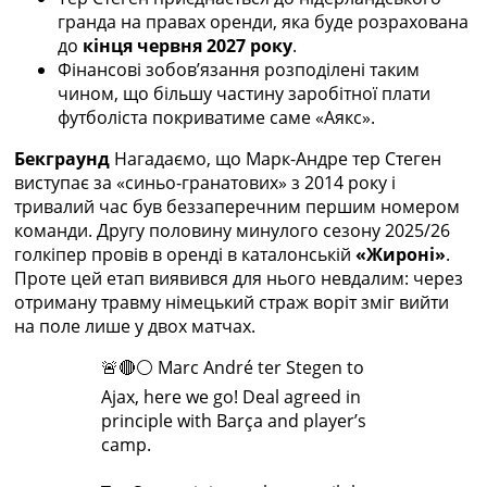
Україна. Прем’єр-Ліга
гранда на правах оренди, яка буде розрахована
Україна. Перша Ліга
до
кінця червня 2027 року
.
Ліга Чемпіонів
Фінансові зобов’язання розподілені таким
Англія. Прем’єр-Ліга
чином, що більшу частину заробітної плати
Іспанія. Ла Ліга
футболіста покриватиме саме «Аякс».
Ще Турніри >>>
Бекграунд
Нагадаємо, що Марк-Андре тер Стеген
Таблиці
виступає за «синьо-гранатових» з 2014 року і
Чемпіонат Світу. Турнирні таблиці
тривалий час був беззаперечним першим номером
Таблиця УПЛ
команди. Другу половину минулого сезону 2025/26
Перша Ліга
голкіпер провів в оренді в каталонській
«Жироні»
.
Таблиця АПЛ
Проте цей етап виявився для нього невдалим: через
Таблиця Ла Ліги
отриману травму німецький страж воріт зміг вийти
Таблиця Ліги Чемпіонів
на поле лише у двох матчах.
Всі таблиці >>>
Рейтинги
🚨🔴⚪️ Marc André ter Stegen to
Рейтинг країн УЄФА
Ajax, here we go! Deal agreed in
Рейтинг клубів УЄФА
principle with Barça and player’s
Рейтинг ФІФА
camp.
Телепрограма