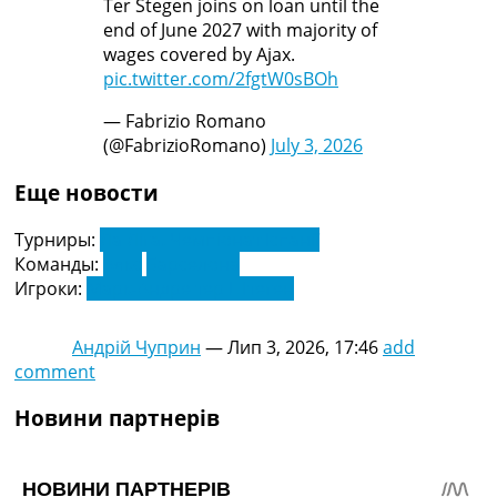
Ter Stegen joins on loan until the
end of June 2027 with majority of
wages covered by Ajax.
pic.twitter.com/2fgtW0sBOh
— Fabrizio Romano
(@FabrizioRomano)
July 3, 2026
Еще новости
Турниры:
Ла Ліга. Чемпіонат Іспанії
Команды:
Аякс
Барселона
Игроки:
Марк-Андре тер Штеген
Андрій Чуприн
—
Лип 3, 2026, 17:46
add
comment
Новини партнерів