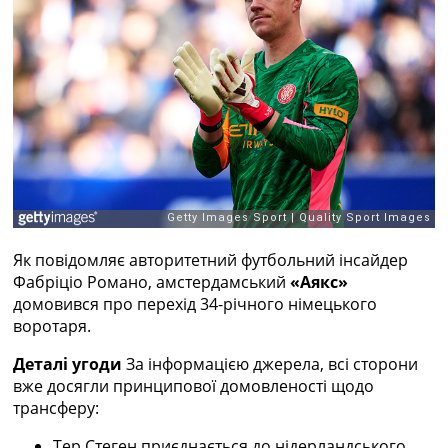
Рейтинг ФІФА
Телепрограма
RU
UA
Categories
Головна
Новини футболу
Відео
Новини футболу України
Як повідомляє авторитетний футбольний інсайдер
Футбольні трансфери
Фабріціо Романо, амстердамський
«Аякс»
Останні коментарі
домовився про перехід 34-річного німецького
Конкурс прогнозів
воротаря.
Логін
Рейтінги
Деталі угоди
За інформацією джерела, всі сторони
Правила
вже досягли принципової домовленості щодо
Колективний прогноз
трансферу:
Турніри
Чемпіонат Світу
Тер Стеген приєднається до нідерландського