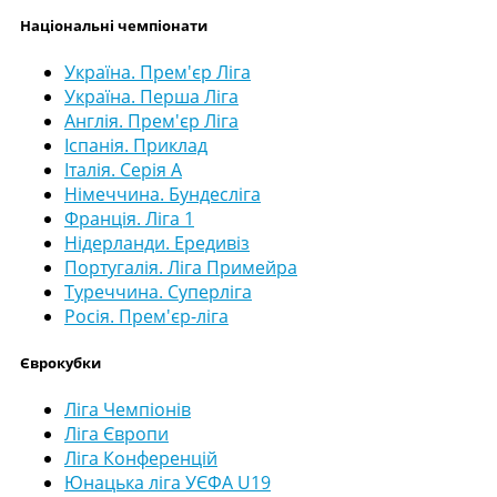
Національні чемпіонати
Україна. Прем'єр Ліга
Україна. Перша Ліга
Англія. Прем'єр Ліга
Іспанія. Приклад
Італія. Серія А
Німеччина. Бундесліга
Франція. Ліга 1
Нідерланди. Ередивіз
Португалія. Ліга Примейра
Туреччина. Суперліга
Росія. Прем'єр-ліга
Єврокубки
Ліга Чемпіонів
Ліга Європи
Ліга Конференцій
Юнацька ліга УЄФА U19