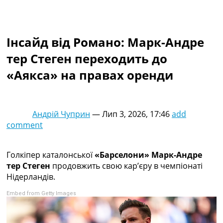
Колективний прогноз
Турніри
Чемпіонат Світу
Інсайд від Романо: Марк-Андре
Україна. Прем’єр-Ліга
Україна. Перша Ліга
тер Стеген переходить до
Ліга Чемпіонів
«Аякса» на правах оренди
Англія. Прем’єр-Ліга
Іспанія. Ла Ліга
Ще Турніри >>>
Таблиці
Андрій Чуприн
—
Лип 3, 2026, 17:46
add
Чемпіонат Світу. Турнирні таблиці
comment
Таблиця УПЛ
Перша Ліга
Таблиця АПЛ
Голкіпер каталонської
«Барселони» Марк-Андре
Таблиця Ла Ліги
тер Стеген
продовжить свою кар’єру в чемпіонаті
Таблиця Ліги Чемпіонів
Нідерландів.
Всі таблиці >>>
Embed from Getty Images
Рейтинги
Рейтинг країн УЄФА
Рейтинг клубів УЄФА