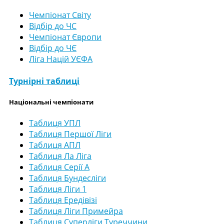
Чемпіонат Світу
Відбір до ЧС
Чемпіонат Європи
Відбір до ЧЄ
Ліга Націй УЄФА
Турнірні таблиці
Національні чемпіонати
Таблиця УПЛ
Таблиця Першої Ліги
Таблиця АПЛ
Таблиця Ла Ліга
Таблиця Серії А
Таблиця Бундесліги
Таблиця Ліги 1
Таблиця Ередівізі
Таблиця Ліги Примейра
Таблиця Суперліги Туреччини