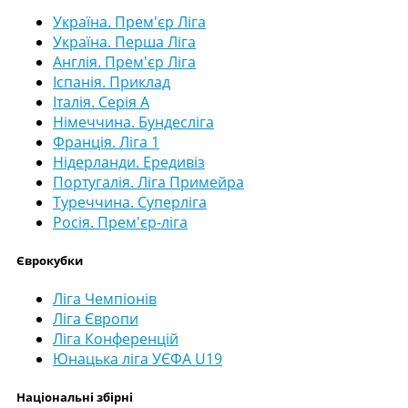
Україна. Прем'єр Ліга
Україна. Перша Ліга
Англія. Прем'єр Ліга
Іспанія. Приклад
Італія. Серія А
Німеччина. Бундесліга
Франція. Ліга 1
Нідерланди. Ередивіз
Португалія. Ліга Примейра
Туреччина. Суперліга
Росія. Прем'єр-ліга
Єврокубки
Ліга Чемпіонів
Ліга Європи
Ліга Конференцій
Юнацька ліга УЄФА U19
Національні збірні