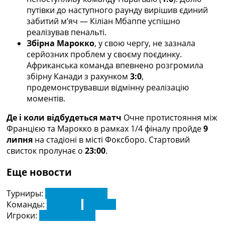
Україна. Прем’єр-Ліга
путівки до наступного раунду вирішив єдиний
Україна. Перша Ліга
забитий м’яч — Кіліан Мбаппе успішно
Ліга Чемпіонів
реалізував пенальті.
Англія. Прем’єр-Ліга
Збірна Марокко
, у свою чергу, не зазнала
Іспанія. Ла Ліга
серйозних проблем у своєму поєдинку.
Ще Турніри >>>
Африканська команда впевнено розгромила
Таблиці
збірну Канади з рахунком
3:0
,
Чемпіонат Світу. Турнирні таблиці
продемонструвавши відмінну реалізацію
Таблиця УПЛ
моментів.
Перша Ліга
Де і коли відбудеться матч
Очне протистояння між
Таблиця АПЛ
Францією та Марокко в рамках 1/4 фіналу пройде
9
Таблиця Ла Ліги
липня
на стадіоні в місті Фоксборо. Стартовий
Таблиця Ліги Чемпіонів
свисток пролунає о
23:00
.
Всі таблиці >>>
Рейтинги
Еще новости
Рейтинг країн УЄФА
Рейтинг клубів УЄФА
Турниры:
Чемпіонат Світу
Рейтинг ФІФА
Команды:
Марокко
Франція
Телепрограма
Игроки:
Кіліан Мбаппе