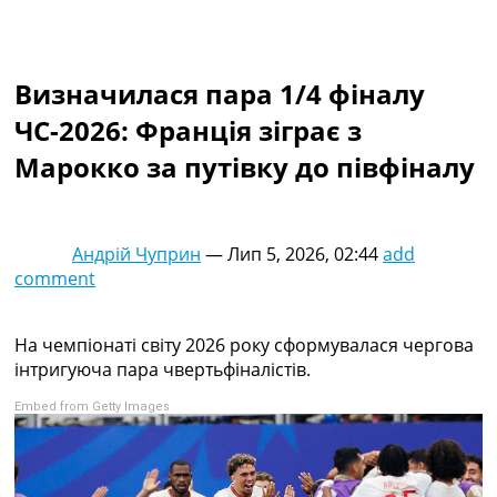
Колективний прогноз
Турніри
Чемпіонат Світу
Визначилася пара 1/4 фіналу
Україна. Прем’єр-Ліга
Україна. Перша Ліга
ЧС-2026: Франція зіграє з
Ліга Чемпіонів
Марокко за путівку до півфіналу
Англія. Прем’єр-Ліга
Іспанія. Ла Ліга
Ще Турніри >>>
Таблиці
Андрій Чуприн
—
Лип 5, 2026, 02:44
add
Чемпіонат Світу. Турнирні таблиці
comment
Таблиця УПЛ
Перша Ліга
Таблиця АПЛ
На чемпіонаті світу 2026 року сформувалася чергова
Таблиця Ла Ліги
інтригуюча пара чвертьфіналістів.
Таблиця Ліги Чемпіонів
Embed from Getty Images
Всі таблиці >>>
Рейтинги
Рейтинг країн УЄФА
Рейтинг клубів УЄФА