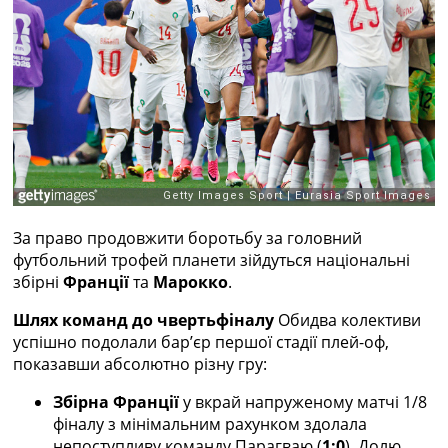
Рейтинг ФІФА
Телепрограма
RU
UA
Categories
Головна
Новини футболу
Відео
За право продовжити боротьбу за головний
Новини футболу України
футбольний трофей планети зійдуться національні
Футбольні трансфери
збірні
Франції
та
Марокко
.
Останні коментарі
Конкурс прогнозів
Шлях команд до чвертьфіналу
Обидва колективи
Логін
успішно подолали бар’єр першої стадії плей-оф,
Рейтінги
показавши абсолютно різну гру:
Правила
Колективний прогноз
Збірна Франції
у вкрай напруженому матчі 1/8
Турніри
фіналу з мінімальним рахунком здолала
Чемпіонат Світу
непоступливу команду Парагваю (
1:0
). Долю