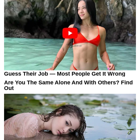
Україна. Прем’єр-Ліга
Україна. Перша Ліга
Ліга Чемпіонів
Англія. Прем’єр-Ліга
Іспанія. Ла Ліга
Ще Турніри >>>
Таблиці
Чемпіонат Світу. Турнирні таблиці
Таблиця УПЛ
Перша Ліга
Таблиця АПЛ
Таблиця Ла Ліги
Таблиця Ліги Чемпіонів
Всі таблиці >>>
Рейтинги
Рейтинг країн УЄФА
Рейтинг клубів УЄФА
Рейтинг ФІФА
Телепрограма