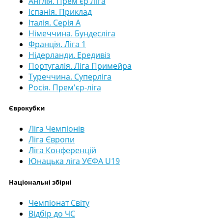
Англія. Прем'єр Ліга
Іспанія. Приклад
Італія. Серія А
Німеччина. Бундесліга
Франція. Ліга 1
Нідерланди. Ередивіз
Португалія. Ліга Примейра
Туреччина. Суперліга
Росія. Прем'єр-ліга
Єврокубки
Ліга Чемпіонів
Ліга Європи
Ліга Конференцій
Юнацька ліга УЄФА U19
Національні збірні
Чемпіонат Світу
Відбір до ЧС