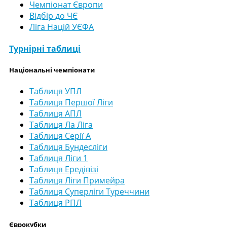
Чемпіонат Європи
Відбір до ЧЄ
Ліга Націй УЄФА
Турнірні таблиці
Національні чемпіонати
Таблиця УПЛ
Таблиця Першої Ліги
Таблиця АПЛ
Таблиця Ла Ліга
Таблиця Серії А
Таблиця Бундесліги
Таблиця Ліги 1
Таблиця Ередівізі
Таблиця Ліги Примейра
Таблиця Суперліги Туреччини
Таблиця РПЛ
Єврокубки