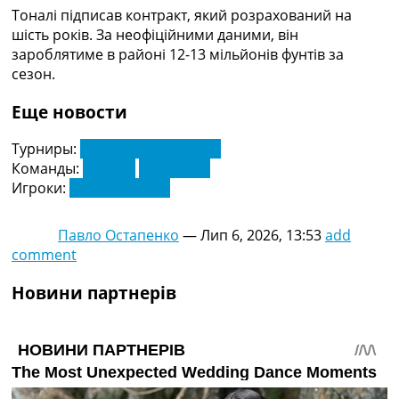
Рейтинг ФІФА
Тоналі підписав контракт, який розрахований на
Телепрограма
шість років. За неофіційними даними, він
зароблятиме в районі 12-13 мільйонів фунтів за
RU
сезон.
UA
Еще новости
Categories
Турниры:
Англія. Прем'єр-Ліга
Головна
Команды:
Нюкасл
Тоттенгем
Новини футболу
Игроки:
Сандро Тоналі
Відео
Новини футболу України
Павло Остапенко
—
Лип 6, 2026, 13:53
add
Футбольні трансфери
comment
Останні коментарі
Конкурс прогнозів
Новини партнерів
Логін
Рейтінги
Правила
Колективний прогноз
Турніри
Чемпіонат Світу