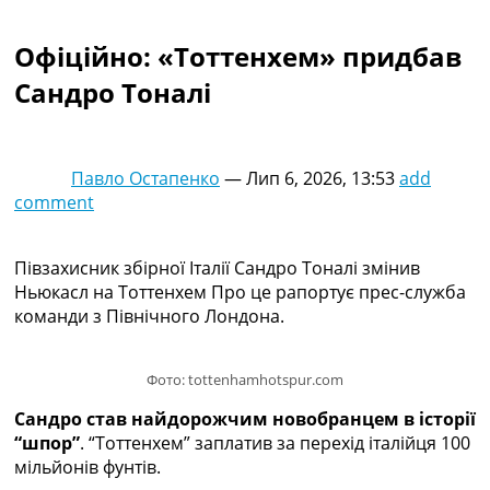
Колективний прогноз
Турніри
Офіційно: «Тоттенхем» придбав
Чемпіонат Світу
Сандро Тоналі
Україна. Прем’єр-Ліга
Україна. Перша Ліга
Ліга Чемпіонів
Англія. Прем’єр-Ліга
Павло Остапенко
—
Лип 6, 2026, 13:53
add
Іспанія. Ла Ліга
comment
Ще Турніри >>>
Таблиці
Чемпіонат Світу. Турнирні таблиці
Півзахисник збірної Італії Сандро Тоналі змінив
Таблиця УПЛ
Ньюкасл на Тоттенхем Про це рапортує прес-служба
Перша Ліга
команди з Північного Лондона.
Таблиця АПЛ
Таблиця Ла Ліги
Фото: tottenhamhotspur.com
Таблиця Ліги Чемпіонів
Всі таблиці >>>
Сандро став найдорожчим новобранцем в історії
Рейтинги
“шпор”
. “Тоттенхем” заплатив за перехід італійця 100
Рейтинг країн УЄФА
мільйонів фунтів.
Рейтинг клубів УЄФА