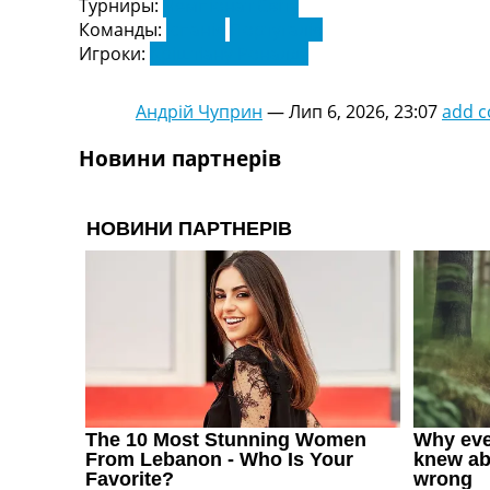
Турниры:
Чемпіонат Світу
Україна. Перша Ліга
Команды:
Іспанія
Португалія
Ліга Чемпіонів
Игроки:
Кріштіану Роналду
Англія. Прем’єр-Ліга
Іспанія. Ла Ліга
Андрій Чуприн
—
Лип 6, 2026, 23:07
add 
Ще Турніри >>>
Таблиці
Новини партнерів
Чемпіонат Світу. Турнирні таблиці
Таблиця УПЛ
Перша Ліга
Таблиця АПЛ
Таблиця Ла Ліги
Таблиця Ліги Чемпіонів
Всі таблиці >>>
Рейтинги
Рейтинг країн УЄФА
Рейтинг клубів УЄФА
Рейтинг ФІФА
Телепрограма