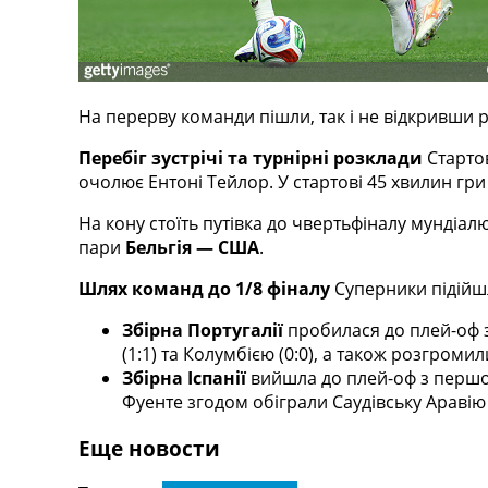
Телепрограма
RU
UA
На перерву команди пішли, так і не відкривши р
Categories
Перебіг зустрічі та турнірні розклади
Старто
Головна
очолює Ентоні Тейлор. У стартові 45 хвилин гр
Новини футболу
Відео
На кону стоїть путівка до чвертьфіналу мундіал
Новини футболу України
пари
Бельгія — США
.
Футбольні трансфери
Шлях команд до 1/8 фіналу
Суперники підійшл
Останні коментарі
Конкурс прогнозів
Збірна Португалії
пробилася до плей-оф з 
Логін
(1:1) та Колумбією (0:0), а також розгроми
Рейтінги
Збірна Іспанії
вийшла до плей-оф з першої 
Правила
Фуенте згодом обіграли Саудівську Аравію (4
Колективний прогноз
Турніри
Еще новости
Чемпіонат Світу
Україна. Прем’єр-Ліга