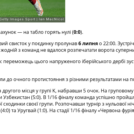
ахунок — на табло горять нулі (
0:0
).
вий свисток у поєдинку пролунав
6 липня
о 22:00. Зустрі
и жодній з команд не вдалося розпечатати ворота суперн
ю: переможець цього напруженого іберійського дербі зуст
и до очного протистояння з різними результатами на по
другого місця у групі K, набравши 5 очок. На груповому 
ли Узбекистан (5:0). В 1/16 фіналу команда успішно пройшл
сходинки своєї групи. Розпочавши турнір з нульової нічи
:0) та Уругвай (1:0). На стадії 1/16 фіналу «Червона фурія