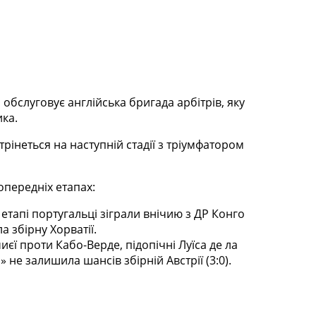
ч обслуговує англійська бригада арбітрів, яку
ика.
рінеться на наступній стадії з тріумфатором
передніх етапах:
етапі португальці зіграли внічию з ДР Конго
а збірну Хорватії.
єї проти Кабо-Верде, підопічні Луїса де ла
» не залишила шансів збірній Австрії (3:0).