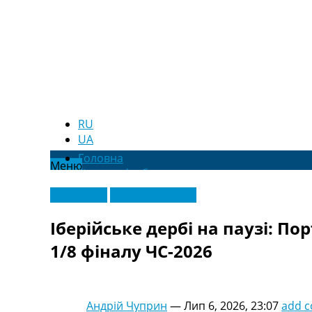
RU
UA
Головна
Меню
Новини футболу
Відео
Ексклюзив
Чемпіонат Світу
Новини футболу України
Футбольні трансфери
Іберійське дербі на паузі: По
Останні коментарі
1/8 фіналу ЧС-2026
Конкурс прогнозів
Логін
Рейтінги
Правила
Андрій Чуприн
—
Лип 6, 2026, 23:07
add 
Колективний прогноз