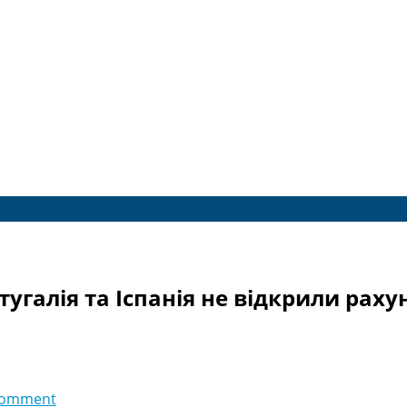
ртугалія та Іспанія не відкрили ра
comment