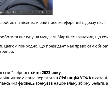
зробив на післяматчевій прес-конференції відразу після ви
оботи та виступу на мундіалі, Мартінес зазначив, що ком
лі. Цілком природно, що президент має право сам обират
 тренер.
ьської збірної в
січні 2023 року
.
керівництвом стала перемога в
Лізі націй УЄФА
в сезоні
панський фахівець тренував національну збірну Бельгії, а