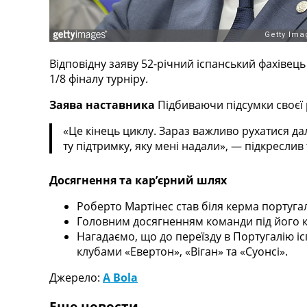
Телепрограма
RU
UA
Відповідну заяву 52-річний іспанський фахівець 
Categories
1/8 фіналу турніру.
Заява наставника
Підбиваючи підсумки своєї р
Головна
Новини футболу
«Це кінець циклу. Зараз важливо рухатися да
Відео
ту підтримку, яку мені надали», — підкреслив
Новини футболу України
Футбольні трансфери
Досягнення та кар’єрний шлях
Останні коментарі
Конкурс прогнозів
Роберто Мартінес став біля керма португал
Логін
Головним досягненням команди під його 
Рейтінги
Нагадаємо, що до переїзду в Португалію іс
Правила
клубами «Евертон», «Віган» та «Суонсі».
Колективний прогноз
Турніри
Джерело:
A Bola
Чемпіонат Світу
Україна. Прем’єр-Ліга
Еще новости